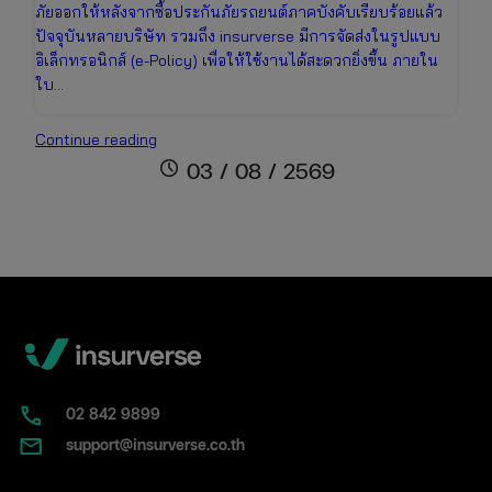
ภัยออกให้หลังจากซื้อประกันภัยรถยนต์ภาคบังคับเรียบร้อยแล้ว
ปัจจุบันหลายบริษัท รวมถึง insurverse มีการจัดส่งในรูปแบบ
อิเล็กทรอนิกส์ (e-Policy) เพื่อให้ใช้งานได้สะดวกยิ่งขึ้น ภายใน
ใบ…
ใบ
Continue reading
พ.ร.บ.
schedule
03 / 08 / 2569
คือ
อะไร?
หน้าตา
เป็น
แบบ
ไหน
พร้อม
วิธี
แยก
กับ
02​ 842 9899
ป้าย
support@insurverse.co.th
ภาษี