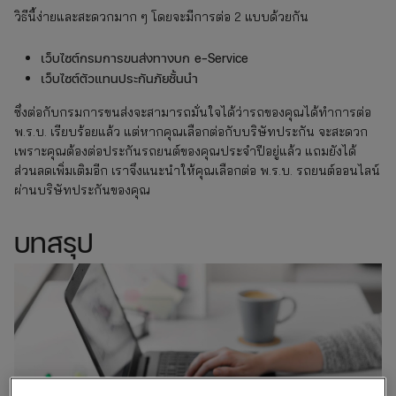
วิธีนี้ง่ายและสะดวกมาก ๆ โดยจะมีการต่อ 2 แบบด้วยกัน
เว็บไซต์กรมการขนส่งทางบก e-Service
เว็บไซต์ตัวแทนประกันภัยชั้นนำ
ซึ่งต่อกับกรมการขนส่งจะสามารถมั่นใจได้ว่ารถของคุณได้ทำการต่อ
พ.ร.บ. เรียบร้อยแล้ว แต่หากคุณเลือกต่อกับบริษัทประกัน จะสะดวก
เพราะคุณต้องต่อประกันรถยนต์ของคุณประจำปีอยู่แล้ว แถมยังได้
ส่วนลดเพิ่มเติมอีก เราจึงแนะนำให้คุณเลือกต่อ พ.ร.บ. รถยนต์ออนไลน์
ผ่านบริษัทประกันของคุณ
บทสรุป