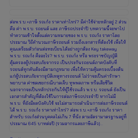
ต่อพ.ร.บ.+ภาษี รถเก๋ง ราคาเท่าไหร่? มีค่าใช้จ่ายหลักอยู่ 2 ส่วน
คือ ค่า พ.ร.บ. รถยนต์ และ ภาษีรถประจำปี บทความนี้จะพาไป
ทำความเข้าใจตั้งแต่ความหมายของ พ.ร.บ. รถเก๋ง ราคาโดย
ประมาณ วิธีคำนวณภาษีรถยนต์ รวมถึงเอกสารที่ต้องใช้ เพื่อให้
คุณเตรียมตัวก่อนต่อทะเบียนได้อย่างถูกต้อง Key takeway
พ.ร.บ. รถเก๋ง คืออะไร? พ.ร.บ. รถเก๋ง หรือ พระราชบัญญัติ
คุ้มครองผู้ประสบภัยจากรถ เป็นประกันรถยนต์ภาคบังคับที่
รถยนต์ทุกคันต้องมีตามกฎหมาย เพื่อให้ความคุ้มครองเบื้องต้น
แก่ผู้ประสบภัยจากอุบัติเหตุทางรถยนต์ ไม่ว่าจะเป็นค่ารักษา
พยาบาล ค่าชดเชยกรณีบาดเจ็บ ทุพพลภาพ หรือเสียชีวิต
นอกจากจะเป็นหลักประกันให้ผู้ใช้รถแล้ว พ.ร.บ. รถยนต์ ยังเป็น
เอกสารสำคัญที่ต้องใช้ในการต่อภาษีรถประจำปี หากไม่มี
พ.ร.บ. ที่ยังมีผลบังคับใช้ จะไม่สามารถดำเนินการต่อภาษีรถยนต์
ได้ พ.ร.บ. รถเก๋ง ราคาเท่าไหร่? ต่อพ.ร.บ.+ภาษี รถเก๋ง ราคา
สำหรับ รถเก๋งส่วนบุคคลไม่เกิน 7 ที่นั่ง ตามอัตรามาตรฐานอยู่ที่
ประมาณ 645 บาทต่อปี (รวมอากรและภาษีแล้ว)…