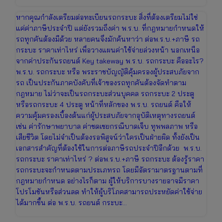
หากคุณกำลังเตรียมต่อทะเบียนรถกระบะ สิ่งที่ต้องเตรียมไม่ใช่
แค่ค่าภาษีประจำปี แต่ยังรวมถึงค่า พ.ร.บ. ที่กฎหมายกำหนดให้
รถทุกคันต้องมีด้วย หลายคนจึงมักค้นหาว่า ต่อพ.ร.บ.+ภาษี รถ
กระบะ ราคาเท่าไหร่ เพื่อวางแผนค่าใช้จ่ายล่วงหน้า นอกเหนือ
จากค่าประกันรถยนต์ Key takeway พ.ร.บ. รถกระบะ คืออะไร?
พ.ร.บ. รถกระบะ หรือ พระราชบัญญัติคุ้มครองผู้ประสบภัยจาก
รถ เป็นประกันภาคบังคับที่เจ้าของรถทุกคันต้องจัดทำตาม
กฎหมาย ไม่ว่าจะเป็นรถกระบะส่วนบุคคล รถกระบะ 2 ประตู
หรือรถกระบะ 4 ประตู หน้าที่หลักของ พ.ร.บ. รถยนต์ คือให้
ความคุ้มครองเบื้องต้นแก่ผู้ประสบภัยจากอุบัติเหตุทางรถยนต์
เช่น ค่ารักษาพยาบาล ค่าชดเชยกรณีบาดเจ็บ ทุพพลภาพ หรือ
เสียชีวิต โดยไม่จำเป็นต้องรอพิสูจน์ว่าใครเป็นฝ่ายผิด ทั้งยังเป็น
เอกสารสำคัญที่ต้องใช้ในการต่อภาษีรถประจำปีอีกด้วย พ.ร.บ.
รถกระบะ ราคาเท่าไหร่ ? ต่อพ.ร.บ.+ภาษี รถกระบะ ต้องรู้ราคา
รถกระบะจะกำหนดตามประเภทรถ โดยมีอัตรามาตรฐานตามที่
กฎหมายกำหนด อย่างไรก็ตาม ผู้ให้บริการบางรายอาจมีราคา
โปรโมชันหรือส่วนลด ทำให้ผู้บริโภคสามารถประหยัดค่าใช้จ่าย
ได้มากขึ้น ต่อ พ.ร.บ. รถยนต์ กระบะ…