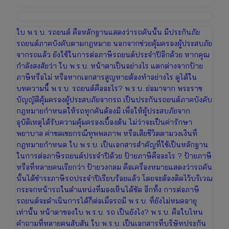
ใบ พ.ร.บ. รถยนต์ คือหลักฐานแสดงว่ารถคันนั้น มีประกันภัย
รถยนต์ภาคบังคับตามกฎหมาย นอกจากช่วยคุ้มครองผู้ประสบภัย
จากรถแล้ว ยังใช้ในการต่อภาษีรถยนต์ประจำปีอีกด้วย หากคุณ
กำลังสงสัยว่า ใบ พ.ร.บ. หน้าตาเป็นอย่างไร แตกต่างจากป้าย
ภาษีหรือไม่ หรือหากเอกสารสูญหายต้องทำอย่างไร ดูได้ใน
บทความนี้ พ.ร.บ. รถยนต์คืออะไร? พ.ร.บ. ย่อมาจาก พระราช
บัญญัติคุ้มครองผู้ประสบภัยจากรถ เป็นประกันรถยนต์ภาคบังคับ
กฎหมายกำหนดให้รถทุกคันต้องมี เพื่อให้ผู้ประสบภัยจาก
อุบัติเหตุได้รับความคุ้มครองเบื้องต้น ไม่ว่าจะเป็นค่ารักษา
พยาบาล ค่าชดเชยกรณีทุพพลภาพ หรือเสียชีวิตตามวงเงินที่
กฎหมายกำหนด ใบ พ.ร.บ. เป็นเอกสารสำคัญที่ใช้เป็นหลักฐาน
ในการต่อภาษีรถยนต์ประจำปีด้วย ป้ายภาษีคืออะไร ? ป้ายภาษี
หรือที่หลายคนเรียกว่า ป้ายวงกลม คือเครื่องหมายแสดงว่ารถคัน
นั้นได้ชำระภาษีรถประจำปีเรียบร้อยแล้ว โดยจะต้องติดไว้บริเวณ
กระจกหน้ารถในตำแหน่งที่มองเห็นได้ชัด อีกทั้ง การต่อภาษี
รถยนต์จะดำเนินการได้ก็ต่อเมื่อรถมี พ.ร.บ. ที่ยังไม่หมดอายุ
เท่านั้น หน้าตาของใบ พ.ร.บ. รถ เป็นยังไง? พ.ร.บ. คือใบไหน
คำถามที่หลายคนสับสัน ใบ พ.ร.บ. เป็นเอกสารที่บริษัทประกัน