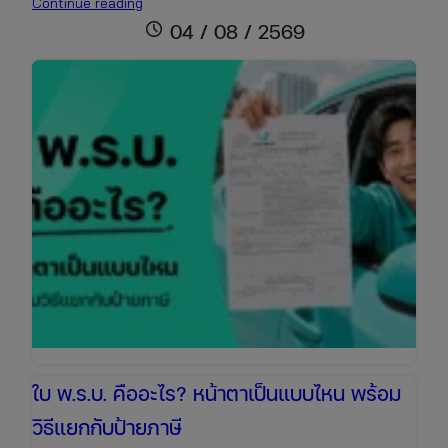
ต่อพ.ร.บ.+ภาษี
Continue reading
รถ
schedule
04 / 08 / 2569
เก๋ง
ราคา
เท่า
ไหร่
เช็ก
ข้อมูล
ล่าสุด
เพื่อ
เตรียม
งบ
ให้
พร้อม
ใบ พ.ร.บ. คืออะไร? หน้าตาเป็นแบบไหน พร้อม
วิธีแยกกับป้ายภาษี