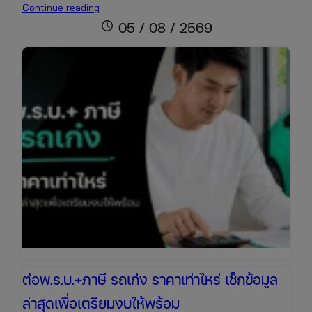
ต่อพ.ร.บ.+ภาษี
Continue reading
รถ
schedule
05 / 08 / 2569
กระบะ
ราคา
เช็
กง่าย
ต่อ
ออนไลน์
ได้
ทันที
ต่อพ.ร.บ.+ภาษี รถเก๋ง ราคาเท่าไหร่ เช็กข้อมูล
ล่าสุดเพื่อเตรียมงบให้พร้อม