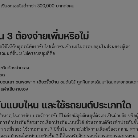
้รับเงินชดเชยไม่ต่ำกว่า 300,000 บาทต่อคน
 3 ต้องจ่ายเพิ่มหรือไม่
ใช้ให้กับคู่กรณีที่เราขับไปเฉี่ยวชนเข้า แต่ไม่ครอบคลุมในส่วนของผู้เอา
ถยนต์ชั้น 3 ไม่ครอบคลุมก็คือ
ระกันต้องจ่ายเอง
มรถ
ช่น ขับชนเสา ชนฟุตพาท เฉี่ยวรั้วบ้าน ชนต้นไม้ ถูกหินกระเด็นมาโดนกระจกรถแต
่ายค่าเสียหายเอง
ู้ขับแบบไหน และใช้รถยนต์ประเภทใด
ในการขับ ประวัตการขับดีไม่ค่อยมีอุบัติเหตุที่ตัวเองเป็นฝ่ายผิด หรือผู้ท
รทำประกันก็สามารถเลือกประกันแบบนี้ได้ ส่วนรถยนต์ที่จะทำประกันชั้
า รถมือสอง ใช้งานมานาน 7 ปีขึ้นไป เพราะไม่มีความเสี่ยงเรื่องรถหาย หาก
จ้าของรถมักจะเลือกทำประกันชั้น 3 ก็คือรถรับจ้าง รถบริการสาธารณะ รถขน