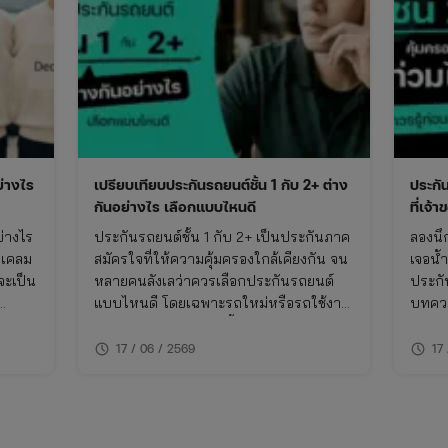
ย่างไร
เปรียบเทียบประกันรถยนต์ชั้น 1 กับ 2+ ต่าง
ประกั
กันอย่างไร เลือกแบบไหนดี
ที่เจ้
ย่างไร
ประกันรถยนต์ชั้น 1 กับ 2+ เป็นประกันภาค
ลองนึ
รเคลม
สมัครใจที่ให้ความคุ้มครองใกล้เคียงกัน จน
เจอน้
จะเป็น
หลายคนลังเลว่าควรเลือกประกันรถยนต์
ประกั
แบบไหนดี โดยเฉพาะรถใหม่หรือรถใช้งาน
บทควา
น การ
ไม่เกิน 10 ปี บทความนี้จะพาเปรียบเทียบ
และข้อ
กัน
ความแตกต่างของประกันชั้น 1 กับ 2+ แบบ
รถน้ํา
schedule
schedule
17 / 06 / 2569
17
ลาด
เจาะลึก พร้อมตารางเปรียบเทียบ ทั้งเรื่อง
ความค
ความคุ้มครอง ค่าเบี้ย และความเหมาะ
คุณ
สมในการใช้งาน พร้อมพิกัดเช็กเบี้ยประกัน
ราคาคุ้มค่าในที่เดียว