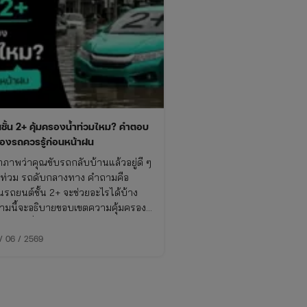
นชั้น 2+ คุ้มครองน้ำท่วมไหม? คำตอบ
าของรถควรรู้ก่อนหน้าฝน
กภาพว่าคุณขับรถกลับบ้านแล้วอยู่ดี ๆ
ำท่วม รถดับกลางทาง คำถามคือ
นรถยนต์ชั้น 2+ จะช่วยอะไรได้บ้าง
มนี้จะอธิบายขอบเขตความคุ้มครอง
ยกเว้นที่ควรรู้ก่อนเกิดเหตุจริงกัน ว่า
ท่วม ประกันจ่ายไหม รวมถึงวิธีเช็ค
 / 06 / 2569
ุ้มครองภัยธรรมชาติในกรมธรรม์ของ