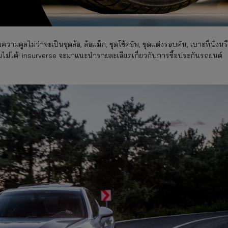
มคูลไม่ว่าจะเป็นชุดล้อ, ล้อแม็ก, ชุดโช้คอัพ, ชุดแต่งรอบคัน, เบาะที่นั่งหร
่ได้! insurverse จะมาแนะนำรายละเอียดเกี่ยวกับการซื้อประกันรถยนต์