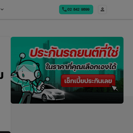
board_arrow_down
call
person
02​ 842 9899
Open
menu
ม