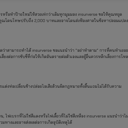
ักษรหรือทำป้ายใหม่ให้สวยเท่กว่าเดิมทุกมุมมอง insurverse ขอให้คุณหยุด
ห้คุณโดนโทษปรับถึง 2,000 บาทและอาจโดนส่งฟ้องศาลในข้อหาปลอมแปลง
ะคิดว่าสามารถทำได้ insurverse ขอแนะนำว่า “อย่าทำตาม” การที่คนทำเยอะ
ยงต่อการขับขี่ที่ก่อให้เกิดอันตรายต่อตัวเองและผู้อื่นควรหลีกเลี่ยงการโห
การแต่งท่อเปลี่ยนข้างปล่อยไอเสียล้วนผิดกฎหมายทั้งสิ้นแถมไม่ได้รับความ
อน, ไฟเบรกที่ไม่ใช่สีแดงหรือไฟเลี้ยวที่ไม่ใช่สีเหลือง insurverse แนะนำว่าไม
วมทางและอาจส่งผลต่อการเกิดอุบัติเหตุได้