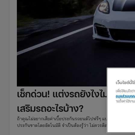
เว็บไซต์นี้ใช
เช็กด่วน! แต่งรถยังไงไม่ให้ปร
เพื่อให้แน่ใจ
อมูลส่วนบุค
ารตั้งค่าใช้งา
เสริมรถอะไรบ้าง?
ถ้าคุณไม่อยากเสียค่าเบี้ยประกันรถยนต์ไปฟรีๆ แบบไม่ได้รับควา
ประกันขาดโดยอัตโนมัติ จำเป็นต้องรู้ว่า ไม่ควรติดตั้งของแต่งรถเ