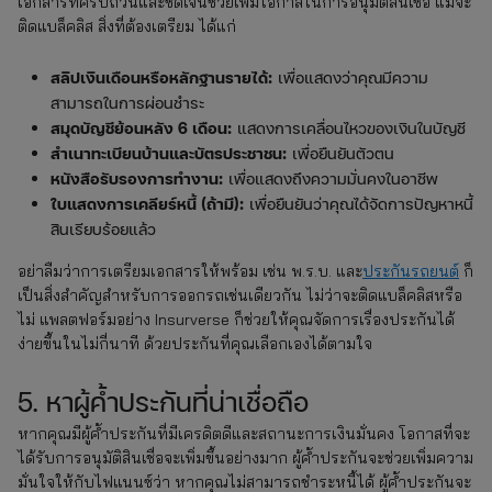
เอกสารที่ครบถ้วนและชัดเจนช่วยเพิ่มโอกาสในการอนุมัติสินเชื่อ แม้จะ
ติดแบล็คลิส สิ่งที่ต้องเตรียม ได้แก่
สลิปเงินเดือนหรือหลักฐานรายได้:
เพื่อแสดงว่าคุณมีความ
สามารถในการผ่อนชำระ
สมุดบัญชีย้อนหลัง 6 เดือน:
แสดงการเคลื่อนไหวของเงินในบัญชี
สำเนาทะเบียนบ้านและบัตรประชาชน:
เพื่อยืนยันตัวตน
หนังสือรับรองการทำงาน:
เพื่อแสดงถึงความมั่นคงในอาชีพ
ใบแสดงการเคลียร์หนี้ (ถ้ามี):
เพื่อยืนยันว่าคุณได้จัดการปัญหาหนี้
สินเรียบร้อยแล้ว
อย่าลืมว่าการเตรียมเอกสารให้พร้อม เช่น พ.ร.บ. และ
ประกันรถยนต์
ก็
เป็นสิ่งสำคัญสำหรับการออกรถเช่นเดียวกัน ไม่ว่าจะติดแบล็คลิสหรือ
ไม่ แพลตฟอร์มอย่าง Insurverse ก็ช่วยให้คุณจัดการเรื่องประกันได้
ง่ายขึ้นในไม่กี่นาที ด้วยประกันที่คุณเลือกเองได้ตามใจ
5. หาผู้ค้ำประกันที่น่าเชื่อถือ
หากคุณมีผู้ค้ำประกันที่มีเครดิตดีและสถานะการเงินมั่นคง โอกาสที่จะ
ได้รับการอนุมัติสินเชื่อจะเพิ่มขึ้นอย่างมาก ผู้ค้ำประกันจะช่วยเพิ่มความ
มั่นใจให้กับไฟแนนซ์ว่า หากคุณไม่สามารถชำระหนี้ได้ ผู้ค้ำประกันจะ