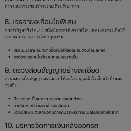
กว่า และภาระผ่อนชำระรายเดือนก็เบากว่า
8. เจรจาขอเงื่อนไขพิเศษ
หากโชว์รูมหรือไฟแนนซ์เปิดโอกาสให้เจรจาเงื่อนไข ลองต่อรองเพื่อให้
เหมาะกับสถานการณ์ของคุณ เช่น:
ขอระยะเวลาผ่อนที่ยาวขึ้นเพื่อให้ยอดผ่อนต่อเดือนลดลง
ขออัตราดอกเบี้ยที่สมเหตุสมผลมากขึ้น
9. ตรวจสอบสัญญาอย่างละเอียด
ก่อนลงนามในสัญญา ตรวจสอบให้แน่ใจว่าคุณเข้าใจเงื่อนไขทั้งหมด
รวมถึง
อัตราดอกเบี้ยและระยะเวลาการผ่อนชำระ
ค่าปรับกรณีชำระล่าช้าหรือผิดนัด
เงื่อนไขเพิ่มเติมเกี่ยวกับการคืนรถหรือการเปลี่ยนแปลงสัญญา
10. บริหารจัดการเงินหลังออกรถ