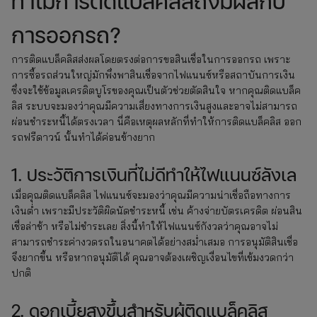
ทำไมการติดแบล็คลิสถึงมีผลกับ
การออกรถ?
การติดแบล็คลิสส่งผลโดยตรงต่อการขอสินเชื่อในการออกรถ เพราะ
การซื้อรถส่วนใหญ่มักพึ่งพาสินเชื่อจากไฟแนนซ์หรือสถาบันการเงิน
ซึ่งจะใช้ข้อมูลเครดิตบูโรของคุณเป็นตัวช่วยตัดสินใจ หากคุณติดแบล็ค
ลิส ระบบจะมองว่าคุณมีความเสี่ยงทางการเงินสูงและอาจไม่สามารถ
ผ่อนชำระหนี้ได้ตรงเวลา นี่คือเหตุผลหลักที่ทำให้การติดแบล็คลิส ออก
รถฟรีดาวน์ นั้นทำได้ค่อนข้างยาก
1. ประวัติการเงินที่ไม่ดีทำให้ไฟแนนซ์ลังเล
เมื่อคุณติดแบล็คลิส ไฟแนนซ์จะมองว่าคุณมีความน่าเชื่อถือทางการ
เงินต่ำ เพราะมีประวัติผิดนัดชำระหนี้ เช่น ค้างจ่ายบัตรเครดิต ผ่อนสิน
เชื่อล่าช้า หรือไม่ชำระเลย สิ่งนี้ทำให้ไฟแนนซ์กังวลว่าคุณอาจไม่
สามารถชำระค่างวดรถในอนาคตได้อย่างสม่ำเสมอ การอนุมัติสินเชื่อ
จึงยากขึ้น หรือหากอนุมัติได้ คุณอาจต้องเผชิญเงื่อนไขที่เข้มงวดกว่า
ปกติ
2. ดอกเบี้ยสูงขึ้นสำหรับผู้ติดแบล็คลิส