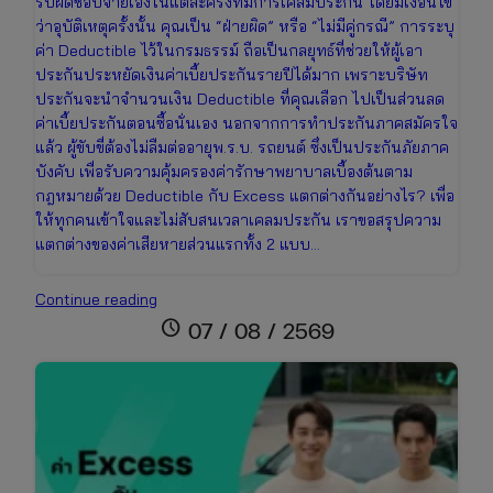
รับผิดชอบจ่ายเองในแต่ละครั้งที่มีการเคลมประกัน โดยมีเงื่อนไข
ว่าอุบัติเหตุครั้งนั้น คุณเป็น “ฝ่ายผิด” หรือ “ไม่มีคู่กรณี” การระบุ
ค่า Deductible ไว้ในกรมธรรม์ ถือเป็นกลยุทธ์ที่ช่วยให้ผู้เอา
ประกันประหยัดเงินค่าเบี้ยประกันรายปีได้มาก เพราะบริษัท
ประกันจะนำจำนวนเงิน Deductible ที่คุณเลือก ไปเป็นส่วนลด
ค่าเบี้ยประกันตอนซื้อนั่นเอง นอกจากการทำประกันภาคสมัครใจ
แล้ว ผู้ขับขี่ต้องไม่ลืมต่ออายุพ.ร.บ. รถยนต์ ซึ่งเป็นประกันภัยภาค
บังคับ เพื่อรับความคุ้มครองค่ารักษาพยาบาลเบื้องต้นตาม
กฎหมายด้วย Deductible กับ Excess แตกต่างกันอย่างไร? เพื่อ
ให้ทุกคนเข้าใจและไม่สับสนเวลาเคลมประกัน เราขอสรุปความ
แตกต่างของค่าเสียหายส่วนแรกทั้ง 2 แบบ…
Deductible
Continue reading
คือ
schedule
07 / 08 / 2569
อะไร?
สิ่ง
ที่
คน
มี
รถ
ต้อง