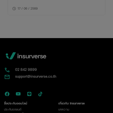
ของประกันชั้น 1 กับ 2+ แบบเจาะลึก พร้อมตารางเปรียบ
schedule
เทียบ ทั้งเรื่องความคุ้มครอง ค่าเบี้ย และความเหมาะสมใน
17 / 06 / 2569
การใช้งาน พร้อมพิกัดเช็กเบี้ยประกันราคาคุ้มค่าในที่เดียว
02​ 842 9899
support@insurverse.co.th
ซื้อประกันออนไลน์
เกี่ยวกับ Insurverse
ประกันรถยนต์
บทความ