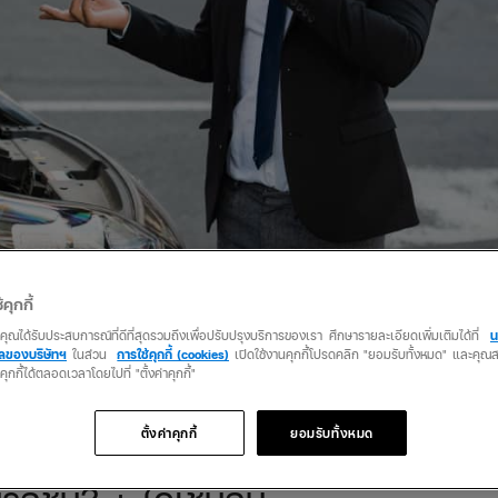
้คุกกี้
รณีขับรถเบียดฟุตบาทได้
ว่าคุณได้รับประสบการณ์ที่ดีที่สุดรวมถึงเพื่อปรับปรุงบริการของเรา ศึกษารายละเอียดเพิ่มเติมได้ที่
น
คลของบริษัทฯ
ในส่วน
การใช้คุกกี้ (cookies)
เปิดใช้งานคุกกี้โปรดคลิก "ยอมรับทั้งหมด" และคุ
นคุกกี้ได้ตลอดเวลาโดยไปที่ "ตั้งค่าคุกกี้"
รทำประกันชั้น 1 แต่ประกันชั้น 3+ จะคุ้มครองในเรื่องของทรัพย์สิน ชีวิต
ดยไม่คาดคิด และยังสามารถเคลมประกันรถได้ในกรณีที่เกิดอุบัติเหตุรถชนร
ตั้งค่าคุกกี้
ยอมรับทั้งหมด