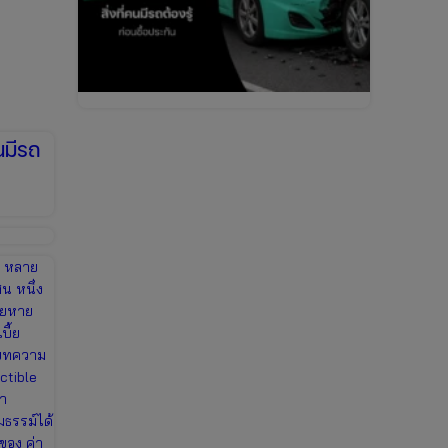
นมีรถ
์ หลาย
น หนึ่ง
สียหาย
บี้ย
 บทความ
ctible
่า
มธรรม์ได้
ของ ค่า