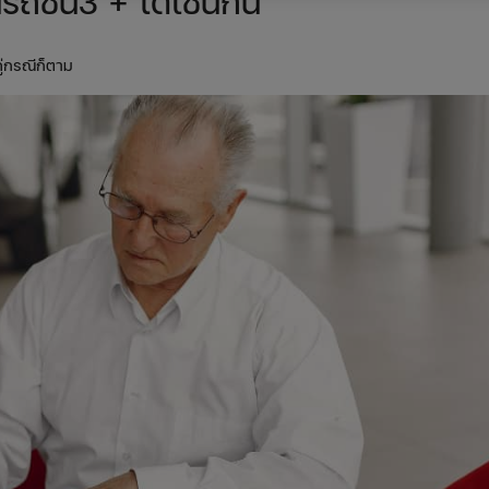
ถชั้น3 + ได้เช่นกัน
คู่กรณีก็ตาม