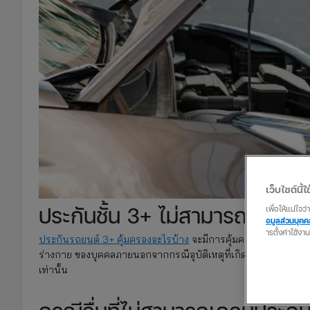
เว็บไซต์นี้ใช
ประกันชั้น 3+ ไม่สามารถเคลมก
เพื่อให้แน่ใจ
อมูลส่วนบุค
ารตั้งค่าใช้งา
ประกันรถยนต์ 3+ คุ้มครองอะไรบ้าง
จะมีการคุ้มครองที่คล้ายกับกา
ร่างกาย ของบุคคลภายนอกจากกรณีอุบัติเหตุที่เกิดการเฉี่ยวชนโ
เท่านั้น