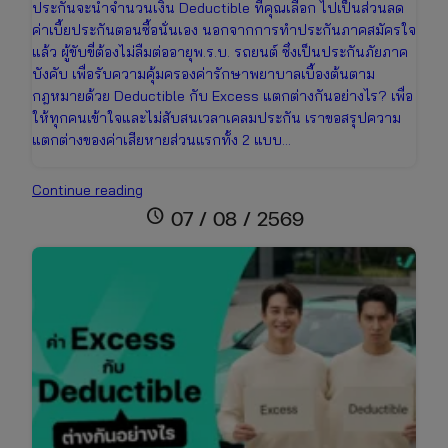
ประกันจะนำจำนวนเงิน Deductible ที่คุณเลือก ไปเป็นส่วนลด
ค่าเบี้ยประกันตอนซื้อนั่นเอง นอกจากการทำประกันภาคสมัครใจ
แล้ว ผู้ขับขี่ต้องไม่ลืมต่ออายุพ.ร.บ. รถยนต์ ซึ่งเป็นประกันภัยภาค
บังคับ เพื่อรับความคุ้มครองค่ารักษาพยาบาลเบื้องต้นตาม
กฎหมายด้วย Deductible กับ Excess แตกต่างกันอย่างไร? เพื่อ
ให้ทุกคนเข้าใจและไม่สับสนเวลาเคลมประกัน เราขอสรุปความ
แตกต่างของค่าเสียหายส่วนแรกทั้ง 2 แบบ…
Deductible
Continue reading
คือ
schedule
07 / 08 / 2569
อะไร?
สิ่ง
ที่
คน
มี
รถ
ต้อง
รู้
ก่อน
ซื้อ