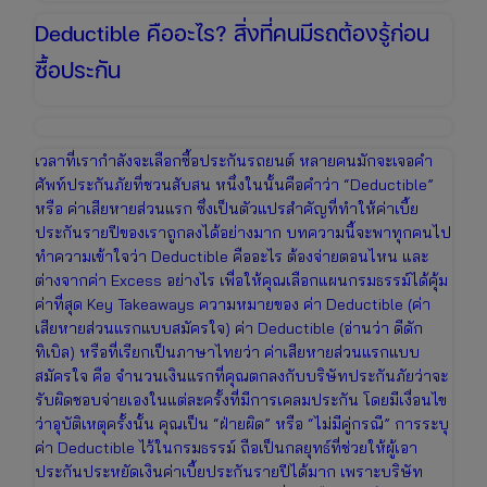
Deductible คืออะไร? สิ่งที่คนมีรถต้องรู้ก่อน
ซื้อประกัน
เวลาที่เรากำลังจะเลือกซื้อประกันรถยนต์ หลายคนมักจะเจอคำ
ศัพท์ประกันภัยที่ชวนสับสน หนึ่งในนั้นคือคำว่า “Deductible”
หรือ ค่าเสียหายส่วนแรก ซึ่งเป็นตัวแปรสำคัญที่ทำให้ค่าเบี้ย
ประกันรายปีของเราถูกลงได้อย่างมาก บทความนี้จะพาทุกคนไป
ทำความเข้าใจว่า Deductible คืออะไร ต้องจ่ายตอนไหน และ
ต่างจากค่า Excess อย่างไร เพื่อให้คุณเลือกแผนกรมธรรม์ได้คุ้ม
ค่าที่สุด Key Takeaways ความหมายของ ค่า Deductible (ค่า
เสียหายส่วนแรกแบบสมัครใจ) ค่า Deductible (อ่านว่า ดีดัก
ทิเบิล) หรือที่เรียกเป็นภาษาไทยว่า ค่าเสียหายส่วนแรกแบบ
สมัครใจ คือ จำนวนเงินแรกที่คุณตกลงกับบริษัทประกันภัยว่าจะ
รับผิดชอบจ่ายเองในแต่ละครั้งที่มีการเคลมประกัน โดยมีเงื่อนไข
ว่าอุบัติเหตุครั้งนั้น คุณเป็น “ฝ่ายผิด” หรือ “ไม่มีคู่กรณี” การระบุ
ค่า Deductible ไว้ในกรมธรรม์ ถือเป็นกลยุทธ์ที่ช่วยให้ผู้เอา
ประกันประหยัดเงินค่าเบี้ยประกันรายปีได้มาก เพราะบริษัท