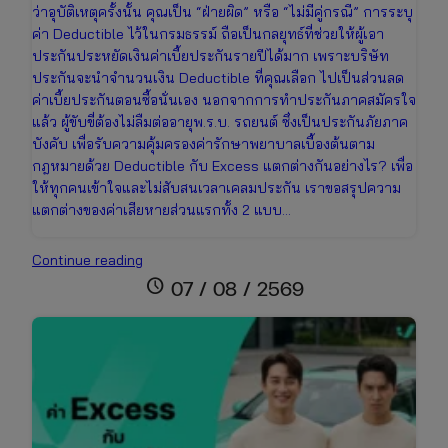
ว่าอุบัติเหตุครั้งนั้น คุณเป็น “ฝ่ายผิด” หรือ “ไม่มีคู่กรณี” การระบุ
ค่า Deductible ไว้ในกรมธรรม์ ถือเป็นกลยุทธ์ที่ช่วยให้ผู้เอา
ประกันประหยัดเงินค่าเบี้ยประกันรายปีได้มาก เพราะบริษัท
ประกันจะนำจำนวนเงิน Deductible ที่คุณเลือก ไปเป็นส่วนลด
ค่าเบี้ยประกันตอนซื้อนั่นเอง นอกจากการทำประกันภาคสมัครใจ
แล้ว ผู้ขับขี่ต้องไม่ลืมต่ออายุพ.ร.บ. รถยนต์ ซึ่งเป็นประกันภัยภาค
บังคับ เพื่อรับความคุ้มครองค่ารักษาพยาบาลเบื้องต้นตาม
กฎหมายด้วย Deductible กับ Excess แตกต่างกันอย่างไร? เพื่อ
ให้ทุกคนเข้าใจและไม่สับสนเวลาเคลมประกัน เราขอสรุปความ
แตกต่างของค่าเสียหายส่วนแรกทั้ง 2 แบบ…
Deductible
Continue reading
คือ
schedule
07 / 08 / 2569
อะไร?
สิ่ง
ที่
คน
มี
รถ
ต้อง