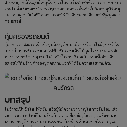
สำหรับคู่กรณีในอุบัติเหตุนั้น ๆ จะได้รับเงินชดเชยทั้งค่ารักษาพยาบาล
รวมไปถึงเงินชดเชยในกรณีทุพพลภาพถาวรสิ้นเชิงที่เกิดจากอุบัติเหตุ
และหากคู่กรณีเสียชีวิต ทายาทจะได้รับเงินชดเชยเยียวยาให้สูงสุดตาม
กรมธรรม์
คุ้มครองรถยนต์
คุ้มครองค่าซ่อมรถเมื่อเกิดอุบัติเหตุทั้งแบบมีคู่กรณีและไม่มีคู่กรณี ไม่
ว่าจะเป็นการขับรถชนเสาไฟฟ้า ขับรถชนต้นไม้ ถูกโจรกรรม เจอภัย
ทางธรรมชาติต่าง ๆ เช่น ไฟไหม้ น้ำท่วม หินตกใส่ รวมทั้งจ่ายเงิน
ชดเชยให้กับร้านค้าของบุคคลภายนอกที่ได้รับความเสียหายด้วย
บทสรุป
ไม่ว่าจะเป็นมือใหม่หัดขับ หรือผู้ที่มีความชำนาญในการขับขี่อยู่แล้ว
แต่การออกรถใหม่ก็มาพร้อมกับความเสี่ยงต่ออุบัติเหตุบนท้องถนน
มากมายอยู่ดี การทำประกันรถยนต์ก็เหมือนเป็นตัวช่วยในการดูแล