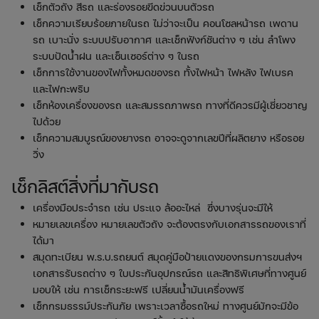
เช็กตัวถัง สีรถ และร่องรอยขีดข่วนบนตัวรถ
เช็กความเรียบร้อยภายในรถ ไม่ว่าจะเป็น คอนโซลหน้ารถ เพดาน
รถ เบาะนั่ง ระบบปรับอากาศ และเช็กฟังก์ชันต่าง ๆ เช่น ลำโพง
ระบบปัดน้ำฝน และเซ็นเซอร์ต่าง ๆ ในรถ
เช็กการใช้งานของไฟทั้งหมดของรถ ทั้งไฟหน้า ไฟหลัง ไฟเบรค
และไฟกะพริบ
เช็กห้องเครื่องของรถ และสมรรถภาพรถ ทางที่ดีควรมีผู้เชี่ยวชาญ
ไปด้วย
เช็กความสมบูรณ์ของยางรถ อาจจะดูจากเลขปีที่ผลิตยาง หรือรอย
วิ่ง
เช็กลิสต์สิ่งที่มากับรถ
เครื่องมือประจำรถ เช่น ประแจ ล้ออะไหล่ ซึ่งบางรุ่นจะมีให้
หมายเลขเครื่อง หมายเลขตัวถัง จะต้องตรงกับเอกสารรถของเราที่
ได้มา
สมุดทะเบียน พ.ร.บ.รถยนต์ สมุดคู่มือป้ายแดงของกรมการขนส่งฯ
เอกสารรับรถต่าง ๆ ใบประกันอุปกรณ์รถ และสิทธิพิเศษที่ทางศูนย์
มอบให้ เช่น การเช็กระยะฟรี เปลี่ยนน้ำมันเครื่องฟรี
เช็กกรมธรรม์ประกันภัย เพราะเวลาซื้อรถใหม่ ทางศูนย์มักจะมีข้อ