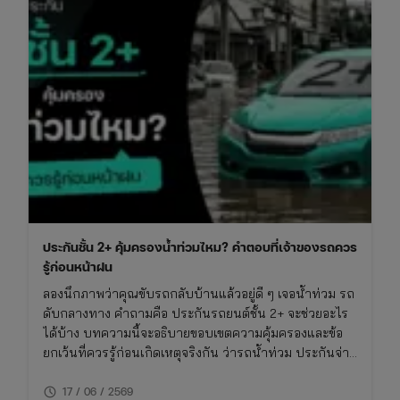
ประกันชั้น 2+ คุ้มครองน้ำท่วมไหม? คำตอบที่เจ้าของรถควร
รู้ก่อนหน้าฝน
ลองนึกภาพว่าคุณขับรถกลับบ้านแล้วอยู่ดี ๆ เจอน้ำท่วม รถ
ดับกลางทาง คำถามคือ ประกันรถยนต์ชั้น 2+ จะช่วยอะไร
ได้บ้าง บทความนี้จะอธิบายขอบเขตความคุ้มครองและข้อ
ยกเว้นที่ควรรู้ก่อนเกิดเหตุจริงกัน ว่ารถน้ําท่วม ประกันจ่าย
ไหม รวมถึงวิธีเช็คความคุ้มครองภัยธรรมชาติในกรมธรรม์
schedule
ของคุณ
17 / 06 / 2569