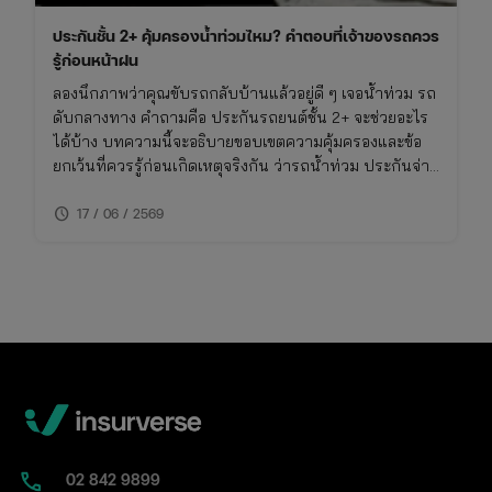
ประกันชั้น 2+ คุ้มครองน้ำท่วมไหม? คำตอบที่เจ้าของรถควร
รู้ก่อนหน้าฝน
ลองนึกภาพว่าคุณขับรถกลับบ้านแล้วอยู่ดี ๆ เจอน้ำท่วม รถ
ดับกลางทาง คำถามคือ ประกันรถยนต์ชั้น 2+ จะช่วยอะไร
ได้บ้าง บทความนี้จะอธิบายขอบเขตความคุ้มครองและข้อ
ยกเว้นที่ควรรู้ก่อนเกิดเหตุจริงกัน ว่ารถน้ําท่วม ประกันจ่าย
ไหม รวมถึงวิธีเช็คความคุ้มครองภัยธรรมชาติในกรมธรรม์
schedule
ของคุณ
17 / 06 / 2569
02​ 842 9899