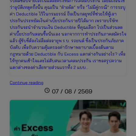
รับผิดชอบจ่ายเองในแต่ละครั้งที่มีการเคลมประกัน โดยมีเงื่อนไข
ว่าอุบัติเหตุครั้งนั้น คุณเป็น “ฝ่ายผิด” หรือ “ไม่มีคู่กรณี” การระบุ
ค่า Deductible ไว้ในกรมธรรม์ ถือเป็นกลยุทธ์ที่ช่วยให้ผู้เอา
ประกันประหยัดเงินค่าเบี้ยประกันรายปีได้มาก เพราะบริษัท
ประกันจะนำจำนวนเงิน Deductible ที่คุณเลือก ไปเป็นส่วนลด
ค่าเบี้ยประกันตอนซื้อนั่นเอง นอกจากการทำประกันภาคสมัครใจ
แล้ว ผู้ขับขี่ต้องไม่ลืมต่ออายุพ.ร.บ. รถยนต์ ซึ่งเป็นประกันภัยภาค
บังคับ เพื่อรับความคุ้มครองค่ารักษาพยาบาลเบื้องต้นตาม
กฎหมายด้วย Deductible กับ Excess แตกต่างกันอย่างไร? เพื่อ
ให้ทุกคนเข้าใจและไม่สับสนเวลาเคลมประกัน เราขอสรุปความ
แตกต่างของค่าเสียหายส่วนแรกทั้ง 2 แบบ…
Deductible
Continue reading
คือ
schedule
07 / 08 / 2569
อะไร?
สิ่ง
ที่
คน
มี
รถ
ต้อง