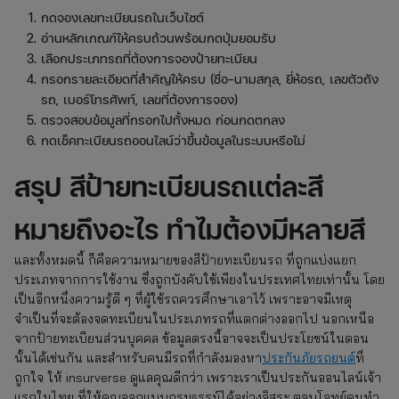
กดจองเลขทะเบียนรถในเว็บไซต์
อ่านหลักเกณฑ์ให้ครบถ้วนพร้อมกดปุ่มยอมรับ
เลือกประเภทรถที่ต้องการจองป้ายทะเบียน
กรอกรายละเอียดที่สำคัญให้ครบ (ชื่อ-นามสกุล, ยี่ห้อรถ, เลขตัวถัง
รถ, เบอร์โทรศัพท์, เลขที่ต้องการจอง)
ตรวจสอบข้อมูลที่กรอกไปทั้งหมด ก่อนกดตกลง
กดเช็คทะเบียนรถออนไลน์ว่าขึ้นข้อมูลในระบบหรือไม่
สรุป สีป้ายทะเบียนรถแต่ละสี
หมายถึงอะไร ทำไมต้องมีหลายสี
และทั้งหมดนี้ ก็คือความหมายของสีป้ายทะเบียนรถ ที่ถูกแบ่งแยก
ประเภทจากการใช้งาน ซึ่งถูกบังคับใช้เพียงในประเทศไทยเท่านั้น โดย
เป็นอีกหนึ่งความรู้ดี ๆ ที่ผู้ใช้รถควรศึกษาเอาไว้ เพราะอาจมีเหตุ
จำเป็นที่จะต้องจดทะเบียนในประเภทรถที่แตกต่างออกไป นอกเหนือ
จากป้ายทะเบียนส่วนบุคคล ข้อมูลตรงนี้อาจจะเป็นประโยชน์ในตอน
นั้นได้เช่นกัน และสำหรับคนมีรถที่กำลังมองหา
ประกันภัยรถยนต์
ที่
ถูกใจ ให้ insurverse ดูแลคุณดีกว่า เพราะเราเป็นประกันออนไลน์เจ้า
แรกในไทย ที่ให้คุณออกแบบกรมธรรม์ได้อย่างอิสระ ตอบโจทย์คนทำ