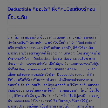
Deductible คืออะไร? สิ่งที่คนมีรถต้องรู้ก่อน
ซื้อประกัน
เวลาที่เรากำลังจะเลือกซื้อประกันรถยนต์ หลายคนมักจะเจอคำ
ศัพท์ประกันภัยที่ชวนสับสน หนึ่งในนั้นคือคำว่า “Deductible”
หรือ ค่าเสียหายส่วนแรก ซึ่งเป็นตัวแปรสำคัญที่ทำให้ค่าเบี้ย
ประกันรายปีของเราถูกลงได้อย่างมาก บทความนี้จะพาทุกคนไป
ทำความเข้าใจว่า Deductible คืออะไร ต้องจ่ายตอนไหน และ
ต่างจากค่า Excess อย่างไร เพื่อให้คุณเลือกแผนกรมธรรม์ได้คุ้ม
ค่าที่สุด Key Takeaways ความหมายของ ค่า Deductible (ค่า
เสียหายส่วนแรกแบบสมัครใจ) ค่า Deductible (อ่านว่า ดีดัก
ทิเบิล) หรือที่เรียกเป็นภาษาไทยว่า ค่าเสียหายส่วนแรกแบบ
สมัครใจ คือ จำนวนเงินแรกที่คุณตกลงกับบริษัทประกันภัยว่าจะ
รับผิดชอบจ่ายเองในแต่ละครั้งที่มีการเคลมประกัน โดยมีเงื่อนไข
ว่าอุบัติเหตุครั้งนั้น คุณเป็น “ฝ่ายผิด” หรือ “ไม่มีคู่กรณี” การระบุ
ค่า Deductible ไว้ในกรมธรรม์ ถือเป็นกลยุทธ์ที่ช่วยให้ผู้เอา
ประกันประหยัดเงินค่าเบี้ยประกันรายปีได้มาก เพราะบริษัท