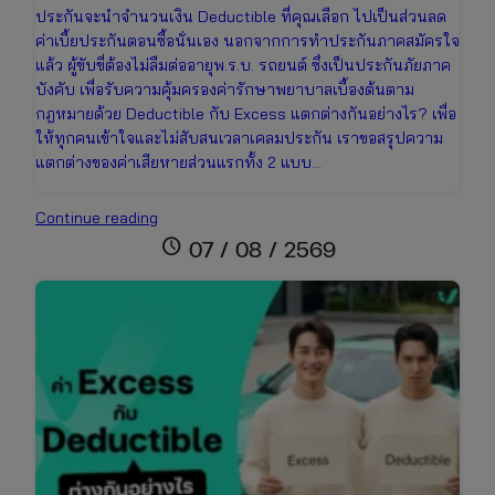
ประกันจะนำจำนวนเงิน Deductible ที่คุณเลือก ไปเป็นส่วนลด
ค่าเบี้ยประกันตอนซื้อนั่นเอง นอกจากการทำประกันภาคสมัครใจ
แล้ว ผู้ขับขี่ต้องไม่ลืมต่ออายุพ.ร.บ. รถยนต์ ซึ่งเป็นประกันภัยภาค
บังคับ เพื่อรับความคุ้มครองค่ารักษาพยาบาลเบื้องต้นตาม
กฎหมายด้วย Deductible กับ Excess แตกต่างกันอย่างไร? เพื่อ
ให้ทุกคนเข้าใจและไม่สับสนเวลาเคลมประกัน เราขอสรุปความ
แตกต่างของค่าเสียหายส่วนแรกทั้ง 2 แบบ…
Deductible
Continue reading
คือ
schedule
07 / 08 / 2569
อะไร?
สิ่ง
ที่
คน
มี
รถ
ต้อง
รู้
ก่อน
ซื้อ