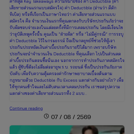
ค่าที่สุด Key Takeaways ความหมายของ ค่า Deductible (ค่า
เสียหายส่วนแรกแบบสมัครใจ) ค่า Deductible (อ่านว่า ดีดัก
ทิเบิล) หรือที่เรียกเป็นภาษาไทยว่า ค่าเสียหายส่วนแรกแบบ
สมัครใจ คือ จำนวนเงินแรกที่คุณตกลงกับบริษัทประกันภัยว่าจะ
รับผิดชอบจ่ายเองในแต่ละครั้งที่มีการเคลมประกัน โดยมีเงื่อนไข
ว่าอุบัติเหตุครั้งนั้น คุณเป็น “ฝ่ายผิด” หรือ “ไม่มีคู่กรณี” การระบุ
ค่า Deductible ไว้ในกรมธรรม์ ถือเป็นกลยุทธ์ที่ช่วยให้ผู้เอา
ประกันประหยัดเงินค่าเบี้ยประกันรายปีได้มาก เพราะบริษัท
ประกันจะนำจำนวนเงิน Deductible ที่คุณเลือก ไปเป็นส่วนลด
ค่าเบี้ยประกันตอนซื้อนั่นเอง นอกจากการทำประกันภาคสมัครใจ
แล้ว ผู้ขับขี่ต้องไม่ลืมต่ออายุพ.ร.บ. รถยนต์ ซึ่งเป็นประกันภัยภาค
บังคับ เพื่อรับความคุ้มครองค่ารักษาพยาบาลเบื้องต้นตาม
กฎหมายด้วย Deductible กับ Excess แตกต่างกันอย่างไร? เพื่อ
ให้ทุกคนเข้าใจและไม่สับสนเวลาเคลมประกัน เราขอสรุปความ
แตกต่างของค่าเสียหายส่วนแรกทั้ง 2 แบบ…
Deductible
Continue reading
คือ
schedule
07 / 08 / 2569
อะไร?
สิ่ง