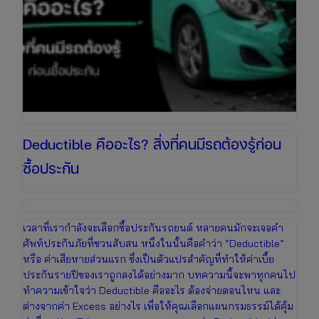
Deductible คืออะไร? สิ่งที่คนมีรถต้องรู้ก่อน
ซื้อประกัน
เวลาที่เรากำลังจะเลือกซื้อประกันรถยนต์ หลายคนมักจะเจอคำ
ศัพท์ประกันภัยที่ชวนสับสน หนึ่งในนั้นคือคำว่า “Deductible”
หรือ ค่าเสียหายส่วนแรก ซึ่งเป็นตัวแปรสำคัญที่ทำให้ค่าเบี้ย
ประกันรายปีของเราถูกลงได้อย่างมาก บทความนี้จะพาทุกคนไป
ทำความเข้าใจว่า Deductible คืออะไร ต้องจ่ายตอนไหน และ
ต่างจากค่า Excess อย่างไร เพื่อให้คุณเลือกแผนกรมธรรม์ได้คุ้ม