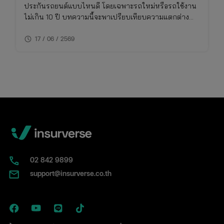
ประกันรถยนต์แบบไหนดี โดยเฉพาะรถใหม่หรือรถใช้งาน
ไม่เกิน 10 ปี บทความนี้จะพาเปรียบเทียบความแตกต่าง
ของประกันชั้น 1 กับ 2+ แบบเจาะลึก พร้อมตารางเปรียบ
schedule
เทียบ ทั้งเรื่องความคุ้มครอง ค่าเบี้ย และความเหมาะสมใน
17 / 06 / 2569
การใช้งาน พร้อมพิกัดเช็กเบี้ยประกันราคาคุ้มค่าในที่เดียว
02​ 842 9899
support@insurverse.co.th