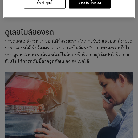
ตั้งค่าคุกกี้
ยอมรับทั้งหมด
หากว่าพบว่ารถเคยมีอุบัติเหตุมาก่อนให้ทำการตรวจสอบความเสีย
หายในจุดนั้นทันที
ดูเลขไมล์ของรถ
การดูเลขไมล์สามารถบอกได้ถึงระยะทางในการขับขี่ และบอกถึงระยะ
การดูแลรถได้ จึงต้องตรวจสอบว่าเลขไมล์ตรงกับสภาพของรถหรือไม่
หากดูจากสภาพรถแล้วเลขไมล์ไม่ต้อง หรือมีความสูงผิดปกติ มีความ
เป็นไปได้ว่ารถคันนี้อาจถูกดัดแปลงเลขไมล์ได้