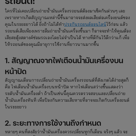
รถยนต์!
ใครที่ไม่เคยเปลี่ยนถ่ายน้ำมันเครื่องรถยนต์ต้องมาเช็คกันด่วนๆ เลย
เพราะหากเกิดสัญญาณเหล่านี้ขึ้นมาอาจจะส่งผลเสียต่อเครื่องยนต์ของ
คุณในระยะยาวได้ ยิ่งถ้าไม่ได้ทำ
ประกันรถยนต์ออนไลน์
ไว้ก่อน แล้ว
รถยนต์เสียเพียงเพราะลืมถ่ายน้ำมันเครื่องขึ้นมา ก็อาจจะทำให้คุณต้อง
เสียสะตุ้งสตางค์ซ่อมรถเองโดยไม่จำเป็นได้ ทางที่ดีกันไว้ดีกว่าแก้ เพื่อ
ให้รถยนต์ของคุณมีอายุการใช้งานที่ยาวนานมากขึ้น
1. สัญญาณจากไฟเตือนน้ำมันเครื่องบน
หน้าปัด
สัญญาณเตือนการเปลี่ยนถ่ายน้ำมันเครื่องรถยนต์ที่สังเกตได้ง่ายสุดก็
คือ ไฟเตือนน้ำมันเครื่องบนหน้าปัด หากไฟเตือนสว่างขึ้นแสดงว่า
ระดับน้ำมันเครื่องต่ำ ถ้าเป็นเช่นนี้คุณควรตรวจสอบและเปลี่ยนถ่าย
น้ำมันเครื่องทันที เพื่อป้องกันความเสียหายที่อาจจะเกิดกับเครื่องยนต์
ในระยะยาว
2. ระยะทางการใช้งานถึงกำหนด
หลายๆ คนที่สงสัยว่าน้ำมันเครื่องควรเปลี่ยนทุกกี่เดือน จริงๆ แล้ว จะ