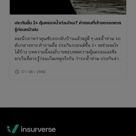
ประกันชั้น 2+ คุ้มครองน้ำท่วมไหม? คำตอบที่เจ้าของรถควร
รู้ก่อนหน้าฝน
ลองนึกภาพว่าคุณขับรถกลับบ้านแล้วอยู่ดี ๆ เจอน้ำท่วม รถ
ดับกลางทาง คำถามคือ ประกันรถยนต์ชั้น 2+ จะช่วยอะไร
ได้บ้าง บทความนี้จะอธิบายขอบเขตความคุ้มครองและข้อ
ยกเว้นที่ควรรู้ก่อนเกิดเหตุจริงกัน ว่ารถน้ําท่วม ประกันจ่าย
ไหม รวมถึงวิธีเช็คความคุ้มครองภัยธรรมชาติในกรมธรรม์
schedule
ของคุณ
17 / 06 / 2569