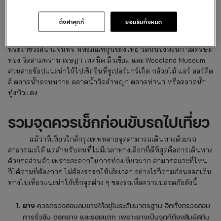
ปิดท้ายกันด้วยที่เที่ยวใกล้กรุงเทพที่ใกล้มาก ๆ อย่างจังหวัด
นครปฐม แต่มีครบทั้งที่เที่ยว ที่กิน และที่ช้อป
ซึ่งจุดแรกที่ต้องไปแวะ
ตั้งค่าคุกกี้
ยอมรับทั้งหมด
คือ พระปฐมเจดีย์ วัดพระปฐมเจดีย์ราชวรมหาวิหาร พุทธสถานสำคัญ
ของประเทศไทย แต่ถ้าชอบดูสถาปัตยกรรมสวย ๆ ให้ไปต่อที่
พระราชวังสนามจันทร์ พิพิธภัณฑ์หุ่นขี้ผึ้งไทย วัดหนองพงนก วัดศีรษะ
ทอง วัดสามพราน เจษฏา เทคนิค มิวเซียม และ Woodland Museum
ส่วนสายช้อปแนะนำให้ไปเช็กอินที่ซูเปอร์มาร์เก็ต กล้วยไม้ แอร์ ออร์คิด
ส์ ตลาดน้ำดอนหวาย ตลาดน้ำวัดลำพญา ตลาดท่านา หรือตลาดน้ำ
ทุ่งบัวแดง
รวมจุดควรเช็กก่อนขับรถไปเที่ยว
แม้ว่าที่เที่ยวใกล้กรุงเทพหลายจุดสามารถเดินทางด้วยรถ
สาธารณะได้ แต่สำหรับคนที่ไม่มีเวลาทางเลือกที่ดีที่สุดคือการเดินทาง
ด้วยรถส่วนตัว เพราะสะดวกในการท่องเที่ยวมาก สามารถแวะที่ไหน
ก็ได้ตามที่ต้องการ ไม่ต้องรอรถให้เสียเวลา อย่างไรก็ตามก่อนออกเดิน
ทางไปเที่ยวแนะนำให้เช็กจุดต่าง ๆ ของรถเพื่อความปลอดภัยดังนี้
ยาง
ควรตรวจสอบลมยางให้อยู่ในระดับมาตรฐาน อีกทั้งตรวจสอบ
การรั่วซึม ดอกยาง และรอยแตก เพราะยางเป็นจุดที่ต้องสัมผัสกับ