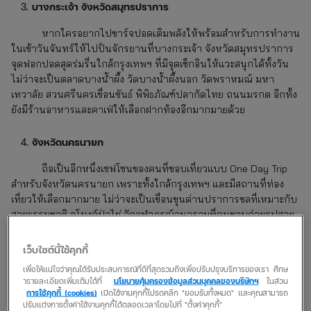
บางกระเจ้า จังหวัดสมุทรปราการ
หากใครอยากไปชาร์จปอดเติมพลังให้พร้อมสำหรับการทำงาน
ในเช้าวันจันทร์ให้ไปปั่นจักรยานที่บางกระเจ้า จังหวัดสมุทรปราการ
จุดฟอกปอดสุดร่มรื่นใกล้กรุงเทพฯ ที่มีจุดเช็กอินให้แวะสนุกได้ทั้งวัน
ไม่ว่าจะเป็นตลาดบางน้ำผึ้ง วัดบางน้ำผึ้งนอก วัดพราหมณ์ มหา
เทวาลัย สวนศรีนครเขื่อนขันธ์ พิพิธภัณฑ์ปลากัดไทย ถนนมรกต อีกทั้ง
ยังมีร้านอาหารและคาเฟ่ให้เลือกฝากท้องอีกมากมายด้วย
จังหวัดนครนายก
ถือเป็นอีกหนึ่งเซฟโซนของคนที่ชอบเที่ยวแบบ One Day Trip
สำหรับจังหวัดนครนายก เพราะทั้งใกล้กรุงเทพฯ และมีสถานที่ท่อง
เที่ยวให้เลือกมากมาย ไม่ว่าจะเป็นเขื่อนขุนด่านปราการชลที่เหมาะกับ
สายธรรมชาติ อุโมงค์ป่าไผ่ วัดจุฬาภรณ์วนารามที่คนชอบถ่ายรูปสวย
ๆ ต้องชอบ หรืออุทยานพระพิฆเนศที่สายมูต้องแวะ ทำให้จังหวัด
นครนายกตอบโจทย์ทุกเพศทุกวัย เที่ยวคนเดียว เที่ยวเป็นคู่ เที่ยวกับ
เว็บไซต์นี้ใช้คุกกี้
แก๊งเพื่อน หรือจะเที่ยวกับครอบครัวก็สนุกไม่แพ้กัน
เพื่อให้แน่ใจว่าคุณได้รับประสบการณ์ที่ดีที่สุดรวมถึงเพื่อปรับปรุงบริการของเรา ศึกษ
ารายละเอียดเพิ่มเติมได้ที่
นโยบายคุ้มครองข้อมูลส่วนบุคคลของบริษัทฯ
ในส่วน
จังหวัดนครปฐม
การใช้คุกกี้ (cookies)
เปิดใช้งานคุกกี้โปรดคลิก "ยอมรับทั้งหมด" และคุณสามารถ
ปรับแต่งการตั้งค่าใช้งานคุกกี้ได้ตลอดเวลาโดยไปที่ "ตั้งค่าคุกกี้"