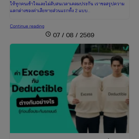
ให้ทุกคนเข้าใจและไม่สับสนเวลาเคลมประกัน เราขอสรุปความ
แตกต่างของค่าเสียหายส่วนแรกทั้ง 2 แบบ…
Deductible
Continue reading
คือ
schedule
07 / 08 / 2569
อะไร?
สิ่ง
ที่
คน
มี
รถ
ต้อง
รู้
ก่อน
ซื้อ
ประกัน