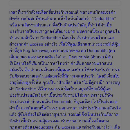
เวลาที่เรากำลังจะเลือกซื้อประกันรถยนต์ หลายคนมักจะเจอคำ
ศัพท์ประกันภัยที่ชวนสับสน หนึ่งในนั้นคือคำว่า “Deductible”
หรือ ค่าเสียหายส่วนแรก ซึ่งเป็นตัวแปรสำคัญที่ทำให้ค่าเบี้ย
ประกันรายปีของเราถูกลงได้อย่างมาก บทความนี้จะพาทุกคนไป
ทำความเข้าใจว่า Deductible คืออะไร ต้องจ่ายตอนไหน และ
ต่างจากค่า Excess อย่างไร เพื่อให้คุณเลือกแผนกรมธรรม์ได้คุ้ม
ค่าที่สุด Key Takeaways ความหมายของ ค่า Deductible (ค่า
เสียหายส่วนแรกแบบสมัครใจ) ค่า Deductible (อ่านว่า ดีดัก
ทิเบิล) หรือที่เรียกเป็นภาษาไทยว่า ค่าเสียหายส่วนแรกแบบ
สมัครใจ คือ จำนวนเงินแรกที่คุณตกลงกับบริษัทประกันภัยว่าจะ
รับผิดชอบจ่ายเองในแต่ละครั้งที่มีการเคลมประกัน โดยมีเงื่อนไข
ว่าอุบัติเหตุครั้งนั้น คุณเป็น “ฝ่ายผิด” หรือ “ไม่มีคู่กรณี” การระบุ
ค่า Deductible ไว้ในกรมธรรม์ ถือเป็นกลยุทธ์ที่ช่วยให้ผู้เอา
ประกันประหยัดเงินค่าเบี้ยประกันรายปีได้มาก เพราะบริษัท
ประกันจะนำจำนวนเงิน Deductible ที่คุณเลือก ไปเป็นส่วนลด
ค่าเบี้ยประกันตอนซื้อนั่นเอง นอกจากการทำประกันภาคสมัครใจ
แล้ว ผู้ขับขี่ต้องไม่ลืมต่ออายุพ.ร.บ. รถยนต์ ซึ่งเป็นประกันภัยภาค
บังคับ เพื่อรับความคุ้มครองค่ารักษาพยาบาลเบื้องต้นตาม
กฎหมายด้วย Deductible กับ Excess แตกต่างกันอย่างไร? เพื่อ