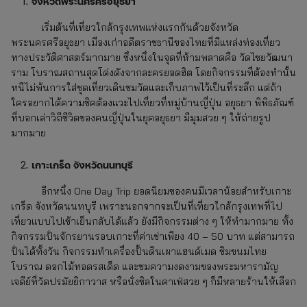
จังหวัดพระนครศรีอยุธยา
เริ่มต้นที่เที่ยวใกล้กรุงเทพแห่งแรกกันด้วยจังหวัด
พระนครศรีอยุธยา เมืองเก่าอดีตราชธานีของไทยที่มีแหล่งท่องเที่ยว
ทางประวัติศาสตร์มากมาย ซึ่งหนึ่งในจุดที่ห้ามพลาดคือ วัดไชยวัฒนา
ราม โบราณสถานสุดโด่งดังจากละครยอดฮิต โดยกิจกรรมที่ต้องทำนั้น
หนีไม่พ้นการใส่ชุดเที่ยวเดินชมวัดและเก็บภาพไว้เป็นที่ระลึก แต่ถ้า
ใครอยากได้ความชิคต้องแวะไปเที่ยวที่หมู่บ้านญี่ปุ่น อยุธยา พิพิธภัณฑ์
ที่บอกเล่าวิถีชีวิตของคนญี่ปุ่นในยุคอยุธยา มีมุมสวย ๆ ให้ถ่ายรูป
มากมาย
เกาะเกร็ด จังหวัดนนทบุรี
อีกหนึ่ง One Day Trip ยอดนิยมของคนมีเวลาน้อยสำหรับเกาะ
เกร็ด จังหวัดนนทบุรี เพราะนอกจากจะเป็นที่เที่ยวใกล้กรุงเทพที่ไป
เที่ยวแบบไปเช้าเย็นกลับได้แล้ว ยังมีกิจกรรมต่าง ๆ ให้ทำมากมาย ทั้ง
กิจกรรมปั่นจักรยานรอบเกาะที่ค่าเช่าเพียง 40 – 50 บาท แต่สามารถ
ปั่นได้ทั้งวัน กิจกรรมทำเครื่องปั้นดินเผาแฮนด์เมด ชิมขนมไทย
โบราณ ดอกไม้ทอดรสเด็ด และชมความงดงามของพระมหารามัญ
เจดีย์ที่วัดปรมัยยิกาวาส หรือนั่งชิลในคาเฟ่สวย ๆ ก็มีหลายร้านให้เลือก