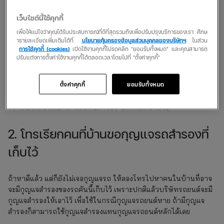
เลยใช่ไหมล่ะ? แต่ไม่ต้องกังวลไป วันนี้เรามีวิธีแก้ปัญหาเมื่อกุญแจ
เว็บไซต์นี้ใช้คุกกี้
รถยนต์หายมาฝากกัน
เพื่อให้แน่ใจว่าคุณได้รับประสบการณ์ที่ดีที่สุดรวมถึงเพื่อปรับปรุงบริการของเรา ศึกษ
ารายละเอียดเพิ่มเติมได้ที่
นโยบายคุ้มครองข้อมูลส่วนบุคคลของบริษัทฯ
ในส่วน
1. ตั้งสติหาให้ดีอีกครั้ง
การใช้คุกกี้ (cookies)
เปิดใช้งานคุกกี้โปรดคลิก "ยอมรับทั้งหมด" และคุณสามารถ
ปรับแต่งการตั้งค่าใช้งานคุกกี้ได้ตลอดเวลาโดยไปที่ "ตั้งค่าคุกกี้"
ก่อนอื่นให้ตั้งสติและพยายามนึกถึงจุดที่อาจจะเผลอทำกุญแจรถหายได้
ตั้งค่าคุกกี้
ยอมรับทั้งหมด
เช่น ในกระเป๋า โต๊ะทำงาน หรือที่นั่งในรถ หลายครั้งที่กุญแจอาจถูก
วางไว้ในที่ที่คาดไม่ถึง ถ้าลองหาให้ดีอีกครั้งอาจช่วยให้เราเจอกุญแจ
รถ โดยไม่ต้องเสียเวลาและเสียค่าใช้จ่ายเพิ่มเติมอีกด้วย
2. โทรเรียกคนที่บ้านขอกุญแจรถสำรองที่
เก็บไว้
ถ้าหาดีแล้ว แต่ก็ยังไม่เจอกุญแจรถ ให้ลองโทรไปหาคนในบ้านที่อาจ
จะมีกุญแจสำรองของรถคันนี้เก็บไว้ เพราะปกติแล้วบริษัทรถยนต์จะมี
กุญแจสำรองให้เอาไว้ เพื่อใช้ในกรณีกุญแจรถยนต์หาย ถ้ามีกุญแจ
สำรองก็สามารถใช้กุญแจสำรองแทนกุญแจรถยนต์หลักได้เลย