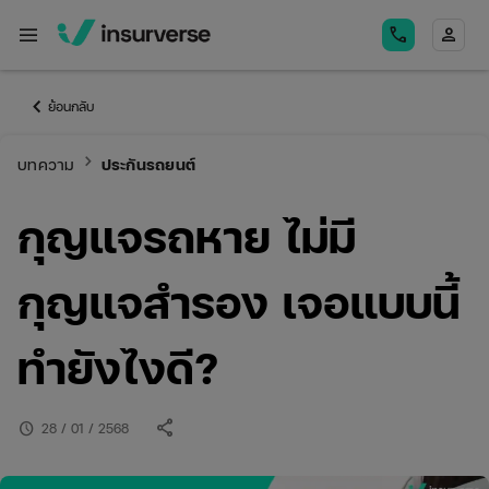
menu
call
person
keyboard_arrow_left
ย้อนกลับ
keyboard_arrow_right
บทความ
ประกันรถยนต์
กุญแจรถหาย ไม่มี
กุญแจสำรอง เจอแบบนี้
ทำยังไงดี?
share
schedule
28 / 01 / 2568