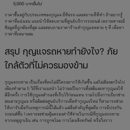
5,000 บาทขึ้นไป
ราคาขึ้นอยู่กับประเภทของกุญแจ ยี่ห้อรถ และสถานที่ที่ทำ ถ้าอยากรู้
ราคาที่แน่นอน แนะนำให้สอบถามที่ศูนย์บริการรถยนต์ เพราะเขาจะมี
ข้อมูลที่ถูกต้องที่สุด และสอบถามราคาร้านทำกุญแจหลาย ๆ ที่ เพื่อหา
ราคาที่เหมาะสม
สรุป กุญแจรถหายทำยังไง? ภัย
ใกล้ตัวที่ไม่ควรมองข้าม
กุญแจรถหาย เป็นเรื่องที่คงไม่มีใครอยากให้เกิดขึ้น แต่ไม่ต้องตกใจไป
เพียงทำตาม 5 วิธีที่เราแนะนำ ไม่ว่าจะเป็นการตั้งสติและหากุญแจให้
ดีอีกครั้ง การใช้กุญแจสำรองที่เก็บไว้ก่อนแทน รวมไปถึงการเรียกช่าง
สะเดาะกุญแจ หรือติดต่อศูนย์บริการเพื่อทำกุญแจใหม่ ก็สามารถช่วย
ให้เรารับมือกับเหตุการณ์นี้ได้แล้ว แต่สิ่งสำคัญที่สุดคือ การมีประกัน
รถยนต์ชั้น 1 เพราะจะช่วยคุ้มครองค่าใช้จ่ายในกรณีที่กุญแจรถหาย
จากเหตุฉุกเฉิน เช่น การถูกขโมย การโดนชิงทรัพย์ หรือวิ่งราว