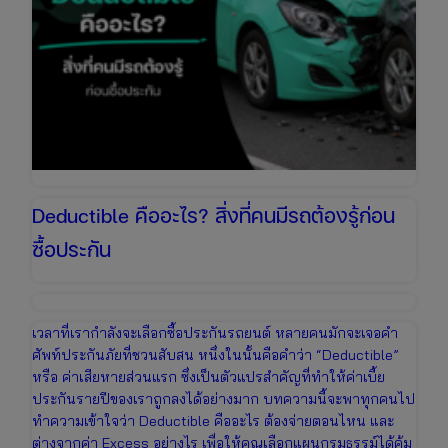
Deductible คืออะไร? สิ่งที่คนมีรถต้องรู้ก่อน
ซื้อประกัน
เวลาที่เรากำลังจะเลือกซื้อประกันรถยนต์ หลายคนมักจะเจอคำ
ศัพท์ประกันภัยที่ชวนสับสน หนึ่งในนั้นคือคำว่า “Deductible”
หรือ ค่าเสียหายส่วนแรก ซึ่งเป็นตัวแปรสำคัญที่ทำให้ค่าเบี้ย
ประกันรายปีของเราถูกลงได้อย่างมาก บทความนี้จะพาทุกคนไป
ทำความเข้าใจว่า Deductible คืออะไร ต้องจ่ายตอนไหน และ
ต่างจากค่า Excess อย่างไร เพื่อให้คุณเลือกแผนกรมธรรม์ได้คุ้ม