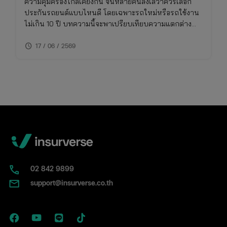
ความคุ้มครองใกล้เคียงกัน จนหลายคนลังเลว่าควรเลือก
ประกันรถยนต์แบบไหนดี โดยเฉพาะรถใหม่หรือรถใช้งาน
ไม่เกิน 10 ปี บทความนี้จะพาเปรียบเทียบความแตกต่าง
ของประกันชั้น 1 กับ 2+ แบบเจาะลึก พร้อมตารางเปรียบ
schedule
เทียบ ทั้งเรื่องความคุ้มครอง ค่าเบี้ย และความเหมาะสมใน
17 / 06 / 2569
การใช้งาน พร้อมพิกัดเช็กเบี้ยประกันราคาคุ้มค่าในที่เดียว
02​ 842 9899
support@insurverse.co.th