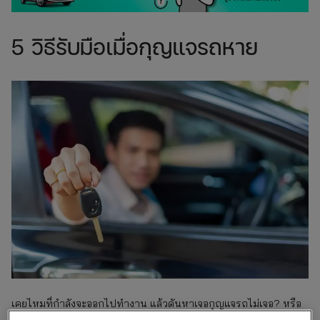
5 วิธีรับมือเมื่อกุญแจรถหาย
เคยไหมที่กำลังจะออกไปทำงาน แล้วดันหาเจอกุญแจรถไม่เจอ? หรือ
อาจจะโดนขโมยไป! เหตุการณ์แบบนี้สร้างความปวดหัวให้เราไม่น้อย