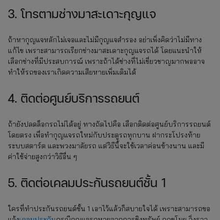
3. โทรตามช่างมาสะเดาะกุญแจ
ถ้าหากุญแจหลักไม่เจอและไม่มีกุญแจสำรอง อย่าเพิ่งคิดว่าไม่มีทาง
แก้ไข เพราะสามารถเรียกช่างมาสะเดาะกุญแจรถได้ โดยแนะนำให้
เลือกช่างที่มีประสบการณ์ เพราะถ้าได้ช่างที่ไม่เชี่ยวชาญมากพออาจ
ทำให้รถของเราเกิดความเสียหายเพิ่มเติมได้
4. ติดต่อศูนย์บริการรถยนต์
ถ้ายังปลดล็อกรถไม่ได้อยู่ ทางถัดไปคือ เลือกติดต่อศูนย์บริการรถยนต์
โดยตรง เพื่อทำกุญแจรถใหม่กับประตูรถทุกบาน ฝากระโปรงท้าย
ระบบสตาร์ต และพวงมาลัยรถ แต่วิธีนี้จะใช้เวลาค่อนข้างนาน และมี
ค่าใช้จ่ายสูงกว่าวิธีอื่น ๆ
5. ติดต่อเคลมประกันรถยนต์ชั้น 1
ใครที่ทำประกันรถยนต์ชั้น 1 เอาไว้แล้วก็สบายใจได้ เพราะสามารถขอ
แจ้ง
เคลมประกัน
กรณีกุญแจรถหายจากการชิงทรัพย์ ถูกขโมย วิ่งราว