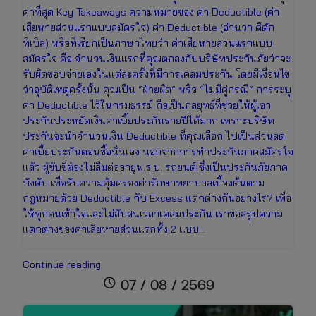
ค่าที่สุด Key Takeaways ความหมายของ ค่า Deductible (ค่า
เสียหายส่วนแรกแบบสมัครใจ) ค่า Deductible (อ่านว่า ดีดัก
ทิเบิล) หรือที่เรียกเป็นภาษาไทยว่า ค่าเสียหายส่วนแรกแบบ
สมัครใจ คือ จำนวนเงินแรกที่คุณตกลงกับบริษัทประกันภัยว่าจะ
รับผิดชอบจ่ายเองในแต่ละครั้งที่มีการเคลมประกัน โดยมีเงื่อนไข
ว่าอุบัติเหตุครั้งนั้น คุณเป็น “ฝ่ายผิด” หรือ “ไม่มีคู่กรณี” การระบุ
ค่า Deductible ไว้ในกรมธรรม์ ถือเป็นกลยุทธ์ที่ช่วยให้ผู้เอา
ประกันประหยัดเงินค่าเบี้ยประกันรายปีได้มาก เพราะบริษัท
ประกันจะนำจำนวนเงิน Deductible ที่คุณเลือก ไปเป็นส่วนลด
ค่าเบี้ยประกันตอนซื้อนั่นเอง นอกจากการทำประกันภาคสมัครใจ
แล้ว ผู้ขับขี่ต้องไม่ลืมต่ออายุพ.ร.บ. รถยนต์ ซึ่งเป็นประกันภัยภาค
บังคับ เพื่อรับความคุ้มครองค่ารักษาพยาบาลเบื้องต้นตาม
กฎหมายด้วย Deductible กับ Excess แตกต่างกันอย่างไร? เพื่อ
ให้ทุกคนเข้าใจและไม่สับสนเวลาเคลมประกัน เราขอสรุปความ
แตกต่างของค่าเสียหายส่วนแรกทั้ง 2 แบบ…
Deductible
Continue reading
คือ
schedule
07 / 08 / 2569
อะไร?
สิ่ง