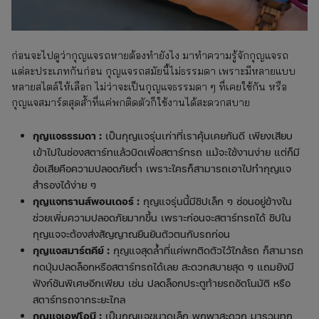
ก่อนจะไปดูว่ากุญแจรถหายต้องทำยังไง มาทำความรู้จักกุญแจรถ
แต่ละประเภทกันก่อน กุญแจรถสมัยนี้ไม่ธรรมดา เพราะมีหลายแบบ
หลายสไตล์ให้เลือก ไม่ว่าจะเป็นกุญแจธรรมดา ๆ ที่เคยใช้กัน หรือ
กุญแจสมาร์ตสุดล้ำที่แค่พกติดตัวก็ใช้งานได้สะดวกสบาย
กุญแจธรรมดา :
เป็นกุญแจรุ่นเก่าที่เราคุ้นเคยกันดี เพียงเสียบ
เข้าไปในช่องสตาร์ทแล้วบิดเพื่อสตาร์ทรถ แม้จะใช้งานง่าย แต่ก็มี
ข้อเสียคือความปลอดภัยต่ำ เพราะใครก็สามารถเอาไปทำกุญแจ
สำรองได้ง่าย ๆ
กุญแจทรานส์พอนเดอร์ :
กุญแจรุ่นนี้มีชิปเล็ก ๆ ซ่อนอยู่ข้างใน
ช่วยเพิ่มความปลอดภัยมากขึ้น เพราะก่อนจะสตาร์ทรถได้ ชิปใน
กุญแจจะต้องส่งสัญญาณยืนยันตัวตนกับรถก่อน
กุญแจสมาร์ตคีย์ :
กุญแจสุดล้ำที่แค่พกติดตัวไว้ใกล้รถ ก็สามารถ
กดปุ่มปลดล็อกหรือสตาร์ทรถได้เลย สะดวกสบายสุด ๆ แถมยังมี
ฟังก์ชันพิเศษอีกเพียบ เช่น ปลดล็อกประตูท้ายรถอัตโนมัติ หรือ
สตาร์ทรถจากระยะไกล
กุญแจเอฟโอบี :
เป็นกุญแจขนาดเล็ก พกพาสะดวก มารวมทุก