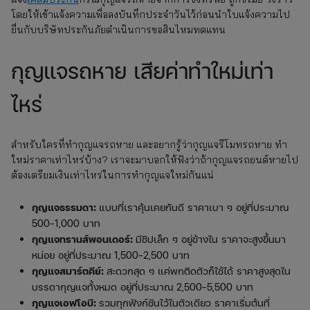
โดยให้เข้าแจ้งความเพื่อลงบันทึกประจำวันไว้ก่อนนำใบแจ้งความไป
ยื่นกับบริษัทประกันภัยดำเนินการขอสินไหมทดแทน
กุญแจรถหาย เสียค่าทำใหม่เท่า
ไหร่
สำหรับใครที่ทำกุญแจรถหาย และอยากรู้ว่ากุญแจรีโมทรถหาย ทํา
ใหม่ราคาเท่าไหร่บ้าง? เราจะมาบอกให้ฟังว่าถ้ากุญแจรถยนต์หายไป
ต้องเตรียมเงินเท่าไหร่ในการทำกุญแจใหม่กันแน่
กุญแจธรรมดา:
แบบที่เราคุ้นเคยกันดี ราคาเบา ๆ อยู่ที่ประมาณ
500-1,000 บาท
กุญแจทรานส์พอนเดอร์:
มีชิปเล็ก ๆ อยู่ข้างใน ราคาจะสูงขึ้นมา
หน่อย อยู่ที่ประมาณ 1,500-2,500 บาท
กุญแจสมาร์ตคีย์:
สะดวกสุด ๆ แค่พกติดตัวก็ใช้ได้ ราคาสูงสุดใน
บรรดากุญแจทั้งหมด อยู่ที่ประมาณ 2,500-5,500 บาท
กุญแจเอฟโอบี:
รวมทุกฟังก์ชันไว้ในตัวเดียว ราคาเริ่มต้นที่