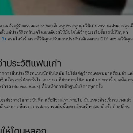
ูกใจ แต่ต้องรู้จักตรวจสอบรายละเอียดทุกซอกทุกมุมให้เป๊ะ เพราะแค่พลาดจุดเล
ต่ประวัติรถยันเครื่องยนต์ช่วยให้มั่นใจได้ว่าคุณจะไม่ซื้อรถที่มีปัญหา
น 3+
ออนไลน์เจ้าแรกที่ให้คุณปรับแผนประกันได้เองแบบ D.I.Y. จะช่วยให้คุณ
่าประวัติแฟนเก่า
มจากการสืบประวัติรถแบบนักสืบโคนัน ไม่ใช่แค่ดูว่ารถเคยชนมาหรือเปล่า แต่
กซี่ หรือรถบริษัทหรือไม่ เพราะรถที่ผ่านการใช้งานหนัก ๆ พวกนี้ อาจมีสภา
ระจำรถ (Service Book) ที่บันทึกการเข้าศูนย์บริการทุกครั้ง
จอช่องว่างในการบันทึก หรือมีช่วงไหนหายไป นั่นแหละต้องเริ่มระแวงแล้ว
็ได้ นอกจากนี้ควรตรวจสอบว่ารถคันนี้เคยเปลี่ยนเจ้าของมากี่ครั้ง ถ้าเปลี่ยน
่อยให้โดนหลอก