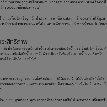
่งบอกถึงปัญหาของลูกสูบหรือสายพาน ตรวจสอบสภาพสายพานหน้าเครื่องว่ามี
้ระบบขับเคลื่อนล้มเหลวได้
น้ำมันเครื่องใสหรือขุ่น ถ้าน้ำมันดำและเหนียวแสดงว่าเจ้าของเก่าไม่ได้ดูแล
คราบสีขาวคล้ายมายองเนสหรือไม่ เพราะนั่นอาจหมายถึงการรั่วของปะเก็นฝา
ระสิทธิภาพ
อน้ำ (ตอนเครื่องเย็นเท่านั้น) เพื่อตรวจสอบว่าน้ำหล่อเย็นยังใสหรือไม่ ถ้
ห้ตรวจสอบข้อต่อท่อน้ำและหม้อน้ำว่ามีรอยรั่วซึมหรือคราบน้ำหล่อเย็นหรือ
ยนต์ร้อนเกินไปและพังได้
นขรุขระหรือลูกระนาดเพื่อฟังเสียงจากใต้ท้องรถ ถ้าได้ยินเสียงดัง “ตึงตัง”
ัญหา ตรวจสอบการตอบสนองของพวงมาลัยว่ามีความแม่นยำหรือไม่ ถ้าพวงมาลั
ยว
ต่าง ๆ เช่น บูชยางและลูกหมากว่ามีรอยฉีกขาดหรือไม่ เพราะการเปลี่ยนอะไห