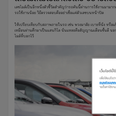
เลขไมล์เป็นอีกหนึ่งตัวชี้วัดสำคัญว่ารถคันนี้ผ่านการใช้งานมามาก
รถใช้งานน้อย วิธีตรวจสอบคืออย่าเชื่อแค่ตัวเลขบนหน้าปัด
ให้เปรียบเทียบกับสภาพภายในรถ เช่น พวงมาลัย เบาะที่นั่ง หรือแป
เหมือนผ่านศึกมาเป็นแสนกิโล นั่นแหละคือสัญญาณเตือนชั้นดี นอ
ไมล์ที่บอกไว้
เว็บไซต์นี้ใช
เพื่อให้แน่ใจ
อมูลส่วนบุค
ารตั้งค่าใช้งา