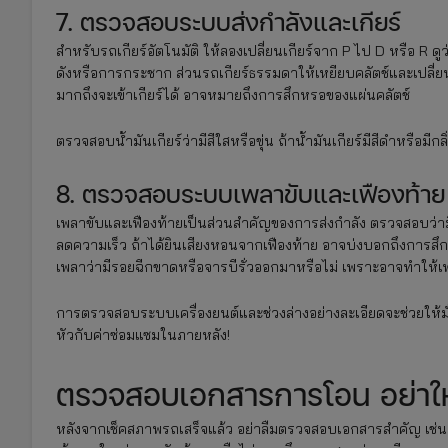
7. ตรวจสอบระบบส่งกำลังและเกียร์
สำหรับรถเกียร์อัตโนมัติ ให้ลองเปลี่ยนเกียร์จาก P ไป D หรือ R ดู
ดังหรือการกระชาก ส่วนรถเกียร์ธรรมดาให้เหยียบคลัตช์และเปลี่ยนเกียร
มากถึงจะเข้าเกียร์ได้ อาจหมายถึงการสึกหรอของแผ่นคลัตช์
ตรวจสอบน้ำมันเกียร์ว่ามีสีใสหรือขุ่น ถ้าน้ำมันเกียร์มีสีดำหรือม
8. ตรวจสอบระบบเพลาขับและเฟืองท้าย
เพลาขับและเฟืองท้ายเป็นส่วนสำคัญของการส่งกำลัง ตรวจสอบว่ามีเ
ลดความเร็ว ถ้าได้ยินเสียงหอนจากเฟืองท้าย อาจบ่งบอกถึงการสึ
เพลาว่ามีรอยฉีกขาดหรือจารบีรั่วออกมาหรือไม่ เพราะอาจทำให้เ
การตรวจสอบระบบเครื่องยนต์และช่วงล่างอย่างละเอียดจะช่วยให้มั่
หัวกับค่าซ่อมแซมในภายหลัง!
ตรวจสอบเอกสารการโอน อย่าให
หลังจากเช็คสภาพรถเสร็จแล้ว อย่าลืมตรวจสอบเอกสารสำคัญ เช่น เ