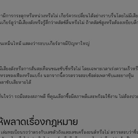
ว่ามีการกระตุกหรือหน่วงหรือไม่ เกียร์ควรเปลี่ยนได้อย่างราบรื่นโดยไม่มีเสี
์ดูว่ามีเสียงดังหรือรู้สึกว่าคลัตช์ลื่นหรือไม่ ถ้าคลัตช์สูงหรือต้องเหยียบลึ
ีกลิ่นเหม็นไหม้ แสดงว่าระบบเกียร์อาจมีปัญหาใหญ่
สียงดังหรือการสั่นสะเทือนขณะขับขี่หรือไม่ โดยเฉพาะเวลาเร่งความเร็วหร
กหรอของเฟืองหรือแบริ่ง นอกจากนี้ควรตรวจสอบข้อต่อเพลาขับและยางหุ้ม
พลาขับเสียหายได้
นใจว่า รถมือสองสภาพดี ที่คุณเลือกซื้อมีสภาพดีและพร้อมใช้งาน ไม่ต้องปว
้พลาดเรื่องกฎหมาย
ล่มทะเบียนรถว่าตรงกับเลขตัวถังและเลขเครื่องยนต์หรือไม่ ตรวจสอบว่าชื่