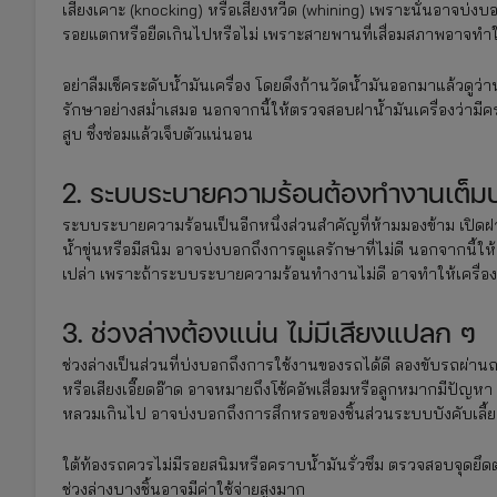
เสียงเคาะ (knocking) หรือเสียงหวีด (whining) เพราะนั่นอาจบ
รอยแตกหรือยืดเกินไปหรือไม่ เพราะสายพานที่เสื่อมสภาพอาจทำให
อย่าลืมเช็คระดับน้ำมันเครื่อง โดยดึงก้านวัดน้ำมันออกมาแล้วดูว่า
รักษาอย่างสม่ำเสมอ นอกจากนี้ให้ตรวจสอบฝาน้ำมันเครื่องว่ามี
สูบ ซึ่งซ่อมแล้วเจ็บตัวแน่นอน
2. ระบบระบายความร้อนต้องทำงานเต็มป
ระบบระบายความร้อนเป็นอีกหนึ่งส่วนสำคัญที่ห้ามมองข้าม เปิดฝาหม้
น้ำขุ่นหรือมีสนิม อาจบ่งบอกถึงการดูแลรักษาที่ไม่ดี นอกจากนี้ใ
เปล่า เพราะถ้าระบบระบายความร้อนทำงานไม่ดี อาจทำให้เครื่อง
3. ช่วงล่างต้องแน่น ไม่มีเสียงแปลก ๆ
ช่วงล่างเป็นส่วนที่บ่งบอกถึงการใช้งานของรถได้ดี ลองขับรถผ่านถน
หรือเสียงเอี๊ยดอ๊าด อาจหมายถึงโช้คอัพเสื่อมหรือลูกหมากมีป
หลวมเกินไป อาจบ่งบอกถึงการสึกหรอของชิ้นส่วนระบบบังคับเลี้
ใต้ท้องรถควรไม่มีรอยสนิมหรือคราบน้ำมันรั่วซึม ตรวจสอบจุดยึด
ช่วงล่างบางชิ้นอาจมีค่าใช้จ่ายสูงมาก