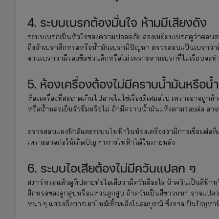
4. ระบบเบรกต้องมั่นใจ ห้ามมีเสียงดัง
ระบบเบรกเป็นหัวใจของความปลอดภัย ลองเหยียบเบรกดูว่าตอบสนองเร
ถึงผ้าเบรกสึกหรอหรือน้ำมันเบรกมีปัญหา ตรวจสอบแป้นเบรกว่ามี
จานเบรกว่ามีรอยขีดข่วนลึกหรือไม่ เพราะจานเบรกที่ไม่เรียบจะท
5. ห้องเครื่องต้องไม่มีคราบน้ำมันหรือน้ำ
ห้องเครื่องที่สะอาดเกินไปอาจไม่ใช่เรื่องดีเสมอไป เพราะอาจถูก
หรือน้ำหล่อเย็นรั่วซึมหรือไม่ ถ้ามีคราบน้ำมันแห้งตามรอยต่อ 
ตรวจสอบแผงฟิวส์และระบบไฟฟ้าในห้องเครื่องว่ามีการเชื่อมต่อท
เพราะอาจก่อให้เกิดปัญหาทางไฟฟ้าได้ในภายหลัง
6. ระบบไอเสียต้องไม่มีควันแปลก ๆ
สตาร์ทรถแล้วดูที่ปลายท่อไอเสียว่ามีควันสีอะไร ถ้าควันเป็นสีฟ้าห
สึกหรอของลูกสูบหรือแหวนลูกสูบ ถ้าควันเป็นสีขาวหนา อาจแปลว่ามีน้
หนา ๆ แสดงถึงการเผาไหม้เชื้อเพลิงไม่สมบูรณ์ ซึ่งอาจเป็นปัญหา