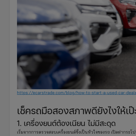
https://ecarstrade.com/blog/how-to-start-a-used-car-deal
เช็ครถมือสองสภาพดียังไงให้เป๊
1. เครื่องยนต์ต้องเนียน ไม่มีสะดุด
เริ่มจากการตรวจสอบเครื่องยนต์ซึ่งเป็นหัวใจของรถ เปิดฝากระโปรงแ