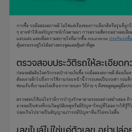
การซื้อ รถมือสองสภาพดี ไม่ใช่แค่เรื่องของการเลือกสีหรือรุ่นที่ถ
ๆ อาจทำให้เจอปัญหาหนักใจตามมา การตรวจเช็ครถอย่างละเอียดตั้งแ
แอบแฝง และเพื่อความสบายใจที่มากขึ้น insurverse
ประกันรถชั้
คุ้มครองรถคู่ใจได้อย่างตรงจุดและคุ้มค่าที่สุด
ตรวจสอบประวัติรถให้ละเอียดกว
ก่อนจะตัดสินใจควักกระเป๋าจ่ายเงินซื้อ รถมือสองสภาพดี ต้องเริ่
ต้องเจาะลึกไปถึงการใช้งานก่อนหน้านี้ว่ารถเคยเป็นรถเช่า รถแท็
ซ่อนเร้นที่เรามองไม่เห็นจากภายนอก วิธีง่าย ๆ คือขอดูสมุดคู่มือป
ตรวจสอบให้แน่ใจว่ามีการบำรุงรักษาตามระยะอย่างสม่ำเสมอ ถ้าเ
อาจจะเป็นช่วงที่รถเกิดอุบัติเหตุหรือมีปัญหาใหญ่ที่ไม่อยากให้รู้ก
บ่อยเกินไปอาจเป็นสัญญาณว่ารถมีปัญหาที่แก้ไม่จบไม่สิ้น
เลขไมล์ไม่ใช่แค่ตัวเลข อย่าปล