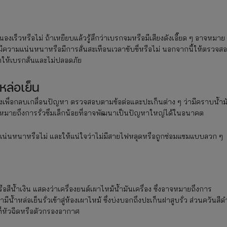
็วหรือไม่ ถ้าเหยียบแล้วรู้สึกว่าเบรกจมหรือมีเสียงดังเอี๊ยด ๆ อาจหมาย
ความแน่นหนาหรือมีการสั่นสะเทือนเวลาขับขี่หรือไม่ นอกจากนี้ให้ตรวจส
ำให้เบรกสั่นและไม่ปลอดภัย
หล่อเย็น
ล้างเพื่อกลบเกลื่อนปัญหา ตรวจสอบตามข้อต่อและปะเก็นต่าง ๆ ว่ามีคราบน้ำม
อาจหมายถึงการรั่วซึมเล็กน้อยที่อาจพัฒนาเป็นปัญหาใหญ่ได้ในอนาคต
ี่แน่นหนาหรือไม่ และให้แน่ใจว่าไม่มีสายไฟหลุดหรือถูกซ่อมแซมแบบลวก ๆ
รือสีน้ำเงิน แสดงว่าเครื่องยนต์เผาไหม้น้ำมันเครื่อง ซึ่งอาจหมายถึงการ
ำหล่อเย็นรั่วเข้าสู่ห้องเผาไหม้ ซึ่งบ่งบอกถึงปะเก็นฝาสูบรั่ว ส่วนควันสีด
ที่หัวฉีดหรือตัวกรองอากาศ