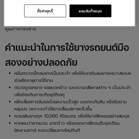
เลือกซื้อจากร้านที่น่าเชื่อถือ
ตั้งค่าคุกกี้
ยอมรับทั้งหมด
ควรซื้อยางจากร้านค้าที่มีความน่าเชื่อถือ มีการตรวจเช็ก
คุณภาพก่อนขาย
คำแนะนำในการใช้ยางรถยนต์มือ
สองอย่างปลอดภัย
หมั่นตรวจเช็กลมยางเป็นประจำ
เพื่อให้แรงดันลมยางเหมาะสมและ
ช่วยยืดอายุการใช้งาน
ตรวจดูดอกยาง รอยแตกร้าว และความเสียหายต่าง ๆ เป็นประจำ
เพื่อป้องกันการเกิดอุบัติเหตุ
หลีกเลี่ยงการขับรถด้วยความเร็วสูง เบรกกะทันหัน หรือขับผ่าน
หลุมบ่อ เพราะจะทำให้ยางเสื่อมสภาพเร็วขึ้น
ควรสลับยางทุก 10,000 กิโลเมตร เพื่อให้ยางสึกหรออย่างสมดุล
หากพบว่ายางบวม แตกร้าว หรือดอกยางสึกจนถึงจุดเตือน
(สะพานยาง) ควรเปลี่ยนยางใหม่ทันที