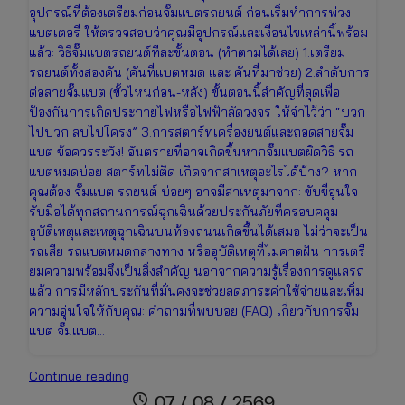
อุปกรณ์ที่ต้องเตรียมก่อนจั๊มแบตรถยนต์ ก่อนเริ่มทำการพ่วง
แบตเตอรี่ ให้ตรวจสอบว่าคุณมีอุปกรณ์และเงื่อนไขเหล่านี้พร้อม
แล้ว: วิธีจั๊มแบตรถยนต์ทีละขั้นตอน (ทำตามได้เลย) 1.เตรียม
รถยนต์ทั้งสองคัน (คันที่แบตหมด และ คันที่มาช่วย) 2.ลำดับการ
ต่อสายจั๊มแบต (ขั้วไหนก่อน-หลัง) ขั้นตอนนี้สำคัญที่สุดเพื่อ
ป้องกันการเกิดประกายไฟหรือไฟฟ้าลัดวงจร ให้จำไว้ว่า “บวก
ไปบวก ลบไปโครง” 3.การสตาร์ทเครื่องยนต์และถอดสายจั๊ม
แบต ข้อควรระวัง! อันตรายที่อาจเกิดขึ้นหากจั๊มแบตผิดวิธี รถ
แบตหมดบ่อย สตาร์ทไม่ติด เกิดจากสาเหตุอะไรได้บ้าง? หาก
คุณต้อง จั๊มแบต รถยนต์ บ่อยๆ อาจมีสาเหตุมาจาก: ขับขี่อุ่นใจ
รับมือได้ทุกสถานการณ์ฉุกเฉินด้วยประกันภัยที่ครอบคลุม
อุบัติเหตุและเหตุฉุกเฉินบนท้องถนนเกิดขึ้นได้เสมอ ไม่ว่าจะเป็น
รถเสีย รถแบตหมดกลางทาง หรืออุบัติเหตุที่ไม่คาดฝัน การเตรี
ยมความพร้อมจึงเป็นสิ่งสำคัญ นอกจากความรู้เรื่องการดูแลรถ
แล้ว การมีหลักประกันที่มั่นคงจะช่วยลดภาระค่าใช้จ่ายและเพิ่ม
ความอุ่นใจให้กับคุณ: คำถามที่พบบ่อย (FAQ) เกี่ยวกับการจั๊ม
แบต จั๊มแบต…
วิธี
Continue reading
จั๊ม
schedule
07 / 08 / 2569