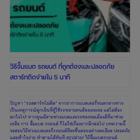
วิธีจั๊มแบต รถยนต์ ที่ถูกต้องและปลอดภัย
สตาร์ทติดง่ายใน 5 นาที
ปัญหา “รถสตาร์ทไม่ติด” จากอาการแบตเตอรี่หมดกลางทาง
เป็นเหตุการณ์ฉุกเฉินที่ผู้ใช้รถหลายคนต้องเคยเจอ แต่ไม่ต้อง
ตกใจไป! หากคุณมีสายพ่วงแบตและรถของพลเมืองดีที่มาช่วย
เหลือ การ จั๊มแบต รถยนต์ ก็ไม่ใช่เรื่องยากอีกต่อไป บทความนี้
จะสอนวิธีพ่วงแบตเตอรี่รถยนต์ทีละขั้นตอนอย่างละเอียด ปลอดภัย
และเข้าใจง่าย ทำตามได้ทันที สรุปด่วน! วิธีจั๊มแบตรถยนต์