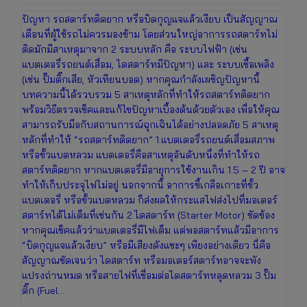
ปัญหา รถสตาร์ทติดยาก หรือบิดกุญแจแล้วเงียบ เป็นสัญญาณ
เตือนที่ผู้ใช้รถไม่ควรมองข้าม โดยส่วนใหญ่อาการรถสตาร์ทไม่
ติดมักมีสาเหตุมาจาก 2 ระบบหลัก คือ ระบบไฟฟ้า (เช่น
แบตเตอรี่รถยนต์เสื่อม, ไดสตาร์ทมีปัญหา) และ ระบบเชื้อเพลิง
(เช่น ปั๊มติ๊กเสีย, หัวเทียนบอด) หากคุณกำลังเผชิญปัญหานี้
บทความนี้ได้รวบรวม 5 สาเหตุหลักที่ทำให้รถสตาร์ทติดยาก
พร้อมวิธีตรวจเช็คและแก้ไขปัญหาเบื้องต้นด้วยตัวเอง เพื่อให้คุณ
สามารถรับมือกับสถานการณ์ฉุกเฉินได้อย่างปลอดภัย 5 สาเหตุ
หลักที่ทำให้ “รถสตาร์ทติดยาก” 1.แบตเตอรี่รถยนต์เสื่อมสภาพ
หรือขั้วแบตหลวม แบตเตอรี่คือสาเหตุอันดับหนึ่งที่ทำให้รถ
สตาร์ทติดยาก หากแบตเตอรี่มีอายุการใช้งานเกิน 1.5 – 2 ปี อาจ
ทำให้เก็บประจุไฟไม่อยู่ นอกจากนี้ อาการขี้เกลือเกาะที่ขั้ว
แบตเตอรี่ หรือขั้วแบตหลวม ก็ส่งผลให้กระแสไฟส่งไปที่มอเตอร์
สตาร์ทได้ไม่เต็มที่เช่นกัน 2.ไดสตาร์ท (Starter Motor) ขัดข้อง
หากคุณเช็คแล้วว่าแบตเตอรี่มีไฟเต็ม แต่พอสตาร์ทแล้วมีอาการ
“บิดกุญแจแล้วเงียบ” หรือมีเสียงดังแชะๆ เพียงอย่างเดียว นี่คือ
สัญญาณชัดเจนว่า ไดสตาร์ท หรือมอเตอร์สตาร์ทอาจจะพัง
แปรงถ่านหมด หรือสายไฟที่เชื่อมต่อไดสตาร์ทหลุดหลวม 3.ปั๊ม
ติ๊ก (Fuel…