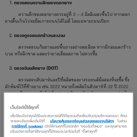
ตรวจสอบความลึกของดอกยาง
ความลึกของดอกยางควรอยู่ที่ 3 – 4 มิลลิเมตรขึ้นไป หากดอก
ยางตื้นเกินไปจะยึดเกาะถนนได้ไม่ดี โดยเฉพาะถนนเปียก
ตรวจดูรอยแตกร้าวและบวม
ตรวจสอบแก้มยางและพื้นยางอย่างละเอียด หากมีรอยแตกร้าว
บวม หรือฉีกขาด แสดงว่ายางเสื่อมสภาพ ไม่ควรซื้อ
ตรวจวันผลิตยาง (DOT)
ตรวจสอบสัปดาห์และปีที่ผลิตของยางรถยนต์มือสองที่จะซื้อ ซึ่ง
มักพิมพ์ไว้ที่ข้างยาง เช่น 3222 หมายถึงผลิตในสัปดาห์ที่ 32 ปี 2022
ยางควรมีอายุการผลิตไม่เกิน 3 – 5 ปี จากปัจจุบัน เพราะยางเก่าเกิน
ไปจะเสื่อมสภาพแม้ไม่ถูกใช้งาน
เว็บไซต์นี้ใช้คุกกี้
ตรวจสอบโครงสร้างยาง
เพื่อให้แน่ใจว่าคุณได้รับประสบการณ์ที่ดีที่สุดรวมถึงเพื่อปรับปรุงบริการของเรา ศึกษ
ารายละเอียดเพิ่มเติมได้ที่
นโยบายคุ้มครองข้อมูลส่วนบุคคลของบริษัทฯ
ในส่วน
ตรวจดูว่าสายพานภายในยาง (Steel Belt) ยังอยู่ในสภาพดี
การใช้คุกกี้ (cookies)
เปิดใช้งานคุกกี้โปรดคลิก "ยอมรับทั้งหมด" และคุณสามารถ
ปรับแต่งการตั้งค่าใช้งานคุกกี้ได้ตลอดเวลาโดยไปที่ "ตั้งค่าคุกกี้"
ไม่มีร่องรอยเสียหายหรือยางบิดเบี้ยว