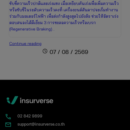
ขับขี่ความเร็วปกติและเร่งแซง เมื่อเหยียบคันเร่งเพื่อเพิ่มความเร็ว
หรือขับขี่ในระดับความเร็วคงที่ เครื่องยนต์สันดาปจะเริ่มทำงาน
ร่วมกับมอเตอร์ไฟฟ้า เพื่อส่งกำลังสูงสุดไปยังล้อ ช่วยให้อัตราเร่ง
ตอบสนองได้ดีเยี่ยม 3.การชะลอความเร็วหรือเบรก
(Regenerative Braking)…
รถ
Continue reading
ไฮ
schedule
07 / 08 / 2569
บริด
คือ
อะไร?
เจาะ
ลึก
การ
ทำงาน
ข้อดี-
ข้อ
เสีย
02​ 842 9899
และ
support@insurverse.co.th
เรื่อง