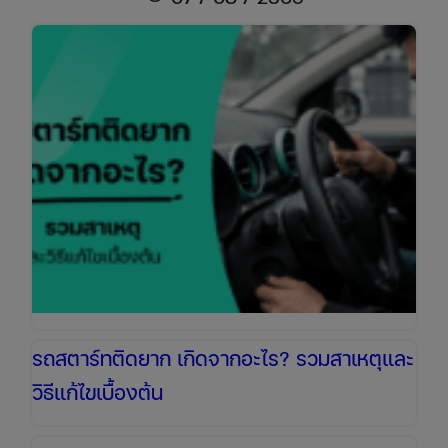
แบต
รถยนต์
ที่
ถูก
ต้อง
และ
ปลอดภัย
สตาร์ท
ติด
ง่าย
ใน
5
นาที
รถสตาร์ทติดยาก เกิดจากอะไร? รวมสาเหตุและ
วิธีแก้ไขเบื้องต้น