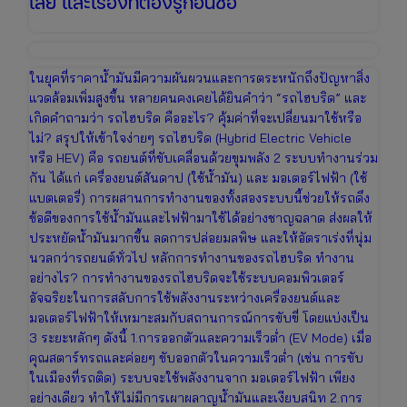
เสีย และเรื่องที่ต้องรู้ก่อนซื้อ
ในยุคที่ราคาน้ำมันมีความผันผวนและการตระหนักถึงปัญหาสิ่ง
แวดล้อมเพิ่มสูงขึ้น หลายคนคงเคยได้ยินคำว่า “รถไฮบริด” และ
เกิดคำถามว่า รถไฮบริด คืออะไร? คุ้มค่าที่จะเปลี่ยนมาใช้หรือ
ไม่? สรุปให้เข้าใจง่ายๆ รถไฮบริด (Hybrid Electric Vehicle
หรือ HEV) คือ รถยนต์ที่ขับเคลื่อนด้วยขุมพลัง 2 ระบบทำงานร่วม
กัน ได้แก่ เครื่องยนต์สันดาป (ใช้น้ำมัน) และ มอเตอร์ไฟฟ้า (ใช้
แบตเตอรี่) การผสานการทำงานของทั้งสองระบบนี้ช่วยให้รถดึง
ข้อดีของการใช้น้ำมันและไฟฟ้ามาใช้ได้อย่างชาญฉลาด ส่งผลให้
ประหยัดน้ำมันมากขึ้น ลดการปล่อยมลพิษ และให้อัตราเร่งที่นุ่ม
นวลกว่ารถยนต์ทั่วไป หลักการทำงานของรถไฮบริด ทำงาน
อย่างไร? การทำงานของรถไฮบริดจะใช้ระบบคอมพิวเตอร์
อัจฉริยะในการสลับการใช้พลังงานระหว่างเครื่องยนต์และ
มอเตอร์ไฟฟ้าให้เหมาะสมกับสถานการณ์การขับขี่ โดยแบ่งเป็น
3 ระยะหลักๆ ดังนี้ 1.การออกตัวและความเร็วต่ำ (EV Mode) เมื่อ
คุณสตาร์ทรถและค่อยๆ ขับออกตัวในความเร็วต่ำ (เช่น การขับ
ในเมืองที่รถติด) ระบบจะใช้พลังงานจาก มอเตอร์ไฟฟ้า เพียง
อย่างเดียว ทำให้ไม่มีการเผาผลาญน้ำมันและเงียบสนิท 2.การ