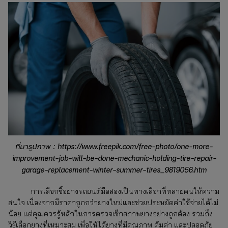
ที่มารูปภาพ : https://www.freepik.com/free-photo/one-more-
improvement-job-will-be-done-mechanic-holding-tire-repair-
garage-replacement-winter-summer-tires_9819056.htm
การเลือกซื้อยางรถยนต์มือสองเป็นทางเลือกที่หลายคนให้ความ
สนใจ เนื่องจากมีราคาถูกกว่ายางใหม่และช่วยประหยัดค่าใช้จ่ายได้ไม่
น้อย แต่คุณควรรู้หลักในการตรวจเช็กสภาพยางอย่างถูกต้อง รวมถึง
วิธีเลือกยางที่เหมาะสม เพื่อให้ได้ยางที่มีคุณภาพ คุ้มค่า และปลอดภัย