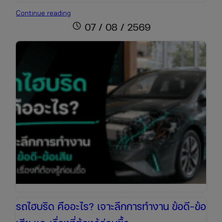
รถ
Continue reading
สตาร์ท
schedule
07 / 08 / 2569
ติด
ยาก
เกิด
จาก
อะไร?
รวม
สาเหตุ
และ
วิธี
แก้ไข
เบื้อง
ต้น
รถไฮบริด คืออะไร? เจาะลึกการทำงาน ข้อดี-ข้อ