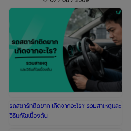
แบต
รถยนต์
ที่
ถูก
ต้อง
และ
ปลอดภัย
สตาร์ท
ติด
ง่าย
ใน
5
นาที
รถสตาร์ทติดยาก เกิดจากอะไร? รวมสาเหตุและ
วิธีแก้ไขเบื้องต้น