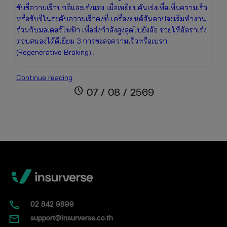
ขับขี่ความเร็วปกติและเร่งแซง เมื่อเหยียบคันเร่งเพื่อเพิ่มความเร็ว
หรือขับขี่ในระดับความเร็วคงที่ เครื่องยนต์สันดาปจะเริ่มทำงาน
ร่วมกับมอเตอร์ไฟฟ้า เพื่อส่งกำลังสูงสุดไปยังล้อ ช่วยให้อัตราเร่ง
ตอบสนองได้ดีเยี่ยม 3.การชะลอความเร็วหรือเบรก
(Regenerative Braking)…
รถ
Continue reading
ไฮ
schedule
07 / 08 / 2569
บริด
คือ
อะไร?
เจาะ
ลึก
การ
ทำงาน
ข้อดี-
ข้อ
เสีย
02​ 842 9899
และ
support@insurverse.co.th
เรื่อง