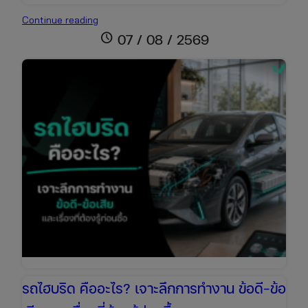
รถ
Continue reading
สตาร์ท
schedule
07 / 08 / 2569
ติด
ยาก
เกิด
จาก
อะไร?
รวม
สาเหตุ
และ
วิธี
แก้ไข
เบื้อง
ต้น
รถไฮบริด คืออะไร? เจาะลึกการทำงาน ข้อดี-ข้อ