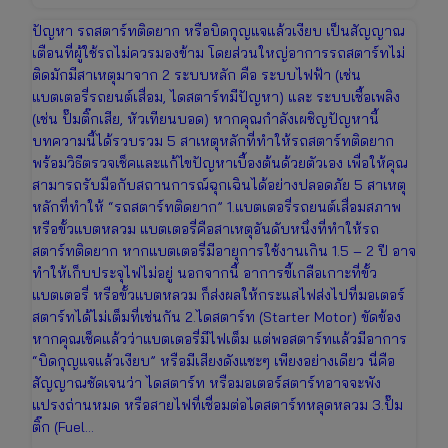
ปัญหา รถสตาร์ทติดยาก หรือบิดกุญแจแล้วเงียบ เป็นสัญญาณ
เตือนที่ผู้ใช้รถไม่ควรมองข้าม โดยส่วนใหญ่อาการรถสตาร์ทไม่
ติดมักมีสาเหตุมาจาก 2 ระบบหลัก คือ ระบบไฟฟ้า (เช่น
แบตเตอรี่รถยนต์เสื่อม, ไดสตาร์ทมีปัญหา) และ ระบบเชื้อเพลิง
(เช่น ปั๊มติ๊กเสีย, หัวเทียนบอด) หากคุณกำลังเผชิญปัญหานี้
บทความนี้ได้รวบรวม 5 สาเหตุหลักที่ทำให้รถสตาร์ทติดยาก
พร้อมวิธีตรวจเช็คและแก้ไขปัญหาเบื้องต้นด้วยตัวเอง เพื่อให้คุณ
สามารถรับมือกับสถานการณ์ฉุกเฉินได้อย่างปลอดภัย 5 สาเหตุ
หลักที่ทำให้ “รถสตาร์ทติดยาก” 1.แบตเตอรี่รถยนต์เสื่อมสภาพ
หรือขั้วแบตหลวม แบตเตอรี่คือสาเหตุอันดับหนึ่งที่ทำให้รถ
สตาร์ทติดยาก หากแบตเตอรี่มีอายุการใช้งานเกิน 1.5 – 2 ปี อาจ
ทำให้เก็บประจุไฟไม่อยู่ นอกจากนี้ อาการขี้เกลือเกาะที่ขั้ว
แบตเตอรี่ หรือขั้วแบตหลวม ก็ส่งผลให้กระแสไฟส่งไปที่มอเตอร์
สตาร์ทได้ไม่เต็มที่เช่นกัน 2.ไดสตาร์ท (Starter Motor) ขัดข้อง
หากคุณเช็คแล้วว่าแบตเตอรี่มีไฟเต็ม แต่พอสตาร์ทแล้วมีอาการ
“บิดกุญแจแล้วเงียบ” หรือมีเสียงดังแชะๆ เพียงอย่างเดียว นี่คือ
สัญญาณชัดเจนว่า ไดสตาร์ท หรือมอเตอร์สตาร์ทอาจจะพัง
แปรงถ่านหมด หรือสายไฟที่เชื่อมต่อไดสตาร์ทหลุดหลวม 3.ปั๊ม
ติ๊ก (Fuel…