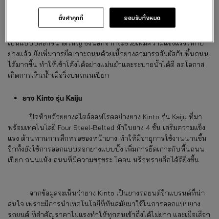
ยาง Kinto รุ่น V36
ตั้งค่าคุกกี้
ยอมรับทั้งหมด
เป็นอีกรุ่นที่น่าสนใจสำหรับยาง Kinto รุ่น V36 โดยรุ่นนี้มีจุด
เด่นที่เทคโนโลยี 3D Tread Blocks หรือการออกแบบลายดอกยางให้
เป็นแบบบล็อกขนาดใหญ่ ซึ่งนอกจากจะช่วยเพิ่มความแข็งแรงให้กับ
ยางแล้ว ยังเพิ่มการยึดเกาะถนนด้วยเนื้อยางสามารถสัมผัสกับพื้นถนน
ได้มากขึ้น ทำให้เข้าโค้งได้อย่างแม่นยำและระบายน้ำได้ดี ลดโอกาส
เกิดการเหินน้ำเมื่อวิ่งบนถนนเปียก
ยาง Kinto รุ่น Kaiju
ปิดท้ายด้วยยางสไตล์ออฟโรดอย่างยาง Kinto
รุ่น Kaiju ที่มา
พร้อมเทคโนโลยี Four Steel-Belted ผ้าใบยาง 4 ชั้น เสริมความแข็ง
แรง ต้านทานการสึกหรอของหน้ายาง ทำให้มีอายุการใช้งานนานขึ้น
อีกทั้งยังใช้การออกแบบดอกยางแบบบั้ง เพิ่มการยึดเกาะกับพื้นถนน
เปียก ถนนแห้ง ถนนที่มีความขรุขระ โคลน หรือทรายลึกได้ดียิ่งขึ้น
จากข้อมูลจะเห็นว่ายาง Kinto
เป็นยางรถยนต์อีกแบรนด์ที่น่า
สนใจ เพราะมีการนำเทคโนโลยีที่ทันสมัยมาใช้ในการออกแบบยาง
รถยนต์ ที่สำคัญราคาไม่แรงทำให้ทุกคนเข้าถึงได้ไม่ยาก และเมื่อเลือก