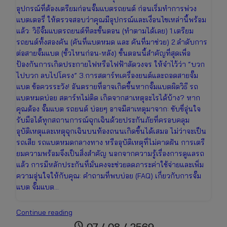
อุปกรณ์ที่ต้องเตรียมก่อนจั๊มแบตรถยนต์ ก่อนเริ่มทำการพ่วง
แบตเตอรี่ ให้ตรวจสอบว่าคุณมีอุปกรณ์และเงื่อนไขเหล่านี้พร้อม
แล้ว: วิธีจั๊มแบตรถยนต์ทีละขั้นตอน (ทำตามได้เลย) 1.เตรียม
รถยนต์ทั้งสองคัน (คันที่แบตหมด และ คันที่มาช่วย) 2.ลำดับการ
ต่อสายจั๊มแบต (ขั้วไหนก่อน-หลัง) ขั้นตอนนี้สำคัญที่สุดเพื่อ
ป้องกันการเกิดประกายไฟหรือไฟฟ้าลัดวงจร ให้จำไว้ว่า “บวก
ไปบวก ลบไปโครง” 3.การสตาร์ทเครื่องยนต์และถอดสายจั๊ม
แบต ข้อควรระวัง! อันตรายที่อาจเกิดขึ้นหากจั๊มแบตผิดวิธี รถ
แบตหมดบ่อย สตาร์ทไม่ติด เกิดจากสาเหตุอะไรได้บ้าง? หาก
คุณต้อง จั๊มแบต รถยนต์ บ่อยๆ อาจมีสาเหตุมาจาก: ขับขี่อุ่นใจ
รับมือได้ทุกสถานการณ์ฉุกเฉินด้วยประกันภัยที่ครอบคลุม
อุบัติเหตุและเหตุฉุกเฉินบนท้องถนนเกิดขึ้นได้เสมอ ไม่ว่าจะเป็น
รถเสีย รถแบตหมดกลางทาง หรืออุบัติเหตุที่ไม่คาดฝัน การเตรี
ยมความพร้อมจึงเป็นสิ่งสำคัญ นอกจากความรู้เรื่องการดูแลรถ
แล้ว การมีหลักประกันที่มั่นคงจะช่วยลดภาระค่าใช้จ่ายและเพิ่ม
ความอุ่นใจให้กับคุณ: คำถามที่พบบ่อย (FAQ) เกี่ยวกับการจั๊ม
แบต จั๊มแบต…
วิธี
Continue reading
จั๊ม
schedule
07 / 08 / 2569