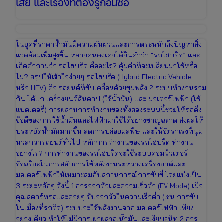
เสีย และเรื่องที่ต้องรู้ก่อนซื้อ
ในยุคที่ราคาน้ำมันมีความผันผวนและการตระหนักถึงปัญหาสิ่ง
แวดล้อมเพิ่มสูงขึ้น หลายคนคงเคยได้ยินคำว่า “รถไฮบริด” และ
เกิดคำถามว่า รถไฮบริด คืออะไร? คุ้มค่าที่จะเปลี่ยนมาใช้หรือ
ไม่? สรุปให้เข้าใจง่ายๆ รถไฮบริด (Hybrid Electric Vehicle
หรือ HEV) คือ รถยนต์ที่ขับเคลื่อนด้วยขุมพลัง 2 ระบบทำงานร่วม
กัน ได้แก่ เครื่องยนต์สันดาป (ใช้น้ำมัน) และ มอเตอร์ไฟฟ้า (ใช้
แบตเตอรี่) การผสานการทำงานของทั้งสองระบบนี้ช่วยให้รถดึง
ข้อดีของการใช้น้ำมันและไฟฟ้ามาใช้ได้อย่างชาญฉลาด ส่งผลให้
ประหยัดน้ำมันมากขึ้น ลดการปล่อยมลพิษ และให้อัตราเร่งที่นุ่ม
นวลกว่ารถยนต์ทั่วไป หลักการทำงานของรถไฮบริด ทำงาน
อย่างไร? การทำงานของรถไฮบริดจะใช้ระบบคอมพิวเตอร์
อัจฉริยะในการสลับการใช้พลังงานระหว่างเครื่องยนต์และ
มอเตอร์ไฟฟ้าให้เหมาะสมกับสถานการณ์การขับขี่ โดยแบ่งเป็น
3 ระยะหลักๆ ดังนี้ 1.การออกตัวและความเร็วต่ำ (EV Mode) เมื่อ
คุณสตาร์ทรถและค่อยๆ ขับออกตัวในความเร็วต่ำ (เช่น การขับ
ในเมืองที่รถติด) ระบบจะใช้พลังงานจาก มอเตอร์ไฟฟ้า เพียง
อย่างเดียว ทำให้ไม่มีการเผาผลาญน้ำมันและเงียบสนิท 2.การ