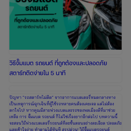
วิธีจั๊มแบต รถยนต์ ที่ถูกต้องและปลอดภัย
สตาร์ทติดง่ายใน 5 นาที
ปัญหา “รถสตาร์ทไม่ติด” จากอาการแบตเตอรี่หมดกลางทาง
เป็นเหตุการณ์ฉุกเฉินที่ผู้ใช้รถหลายคนต้องเคยเจอ แต่ไม่ต้อง
ตกใจไป! หากคุณมีสายพ่วงแบตและรถของพลเมืองดีที่มาช่วย
เหลือ การ จั๊มแบต รถยนต์ ก็ไม่ใช่เรื่องยากอีกต่อไป บทความนี้
จะสอนวิธีพ่วงแบตเตอรี่รถยนต์ทีละขั้นตอนอย่างละเอียด ปลอดภัย
และเข้าใจง่าย ทำตามได้ทันที สรุปด่วน! วิธีจั๊มแบตรถยนต์