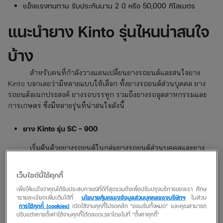
แข็งแรงทนทาน รับประกันนาน 2 ปี หรือ 50,000 กิโลเมตร
แนะนำยาง Kinto รุ่นไหนน่าสนใจ
บ้าง
สำหรับคนที่กำลังวางแผนเปลี่ยนยางรถยนต์และสนใจยาง
Kinto
บอกเลยว่ามีหลายแบบให้เลือก ทั้งยางรถยนต์ส่วนบุคคล ยาง
รถยนต์อเนกประสงค์ ยางรถบรรทุก รวมถึงยางรถอุตสาหกรรมและ
การเกษตร ซึ่งมีหลายรุ่นที่น่าสนใจดังนี้
ยาง Kinto รุ่น SC – 900
เริ่มต้นด้วยยางรถยนต์ในกลุ่มยางรถยนต์ส่วนบุคคลและยาง
รถยนต์อเนกประสงค์ที่มาพร้อมเทคโนโลยี Multi-Pitch Block
Pattern ที่ทำให้การขับขี่นุ่มนวลขึ้น ตามด้วยเทคโนโลยี Computer-
เว็บไซต์นี้ใช้คุกกี้
Optimized Circumferential Design ออกแบบดอกยางแบบไม่
เพื่อให้แน่ใจว่าคุณได้รับประสบการณ์ที่ดีที่สุดรวมถึงเพื่อปรับปรุงบริการของเรา ศึกษ
สมมาตรและเป็นแนวยาวตามเส้นรอบวง เพิ่มการยึดเกาะในทุกสภาพ
ารายละเอียดเพิ่มเติมได้ที่
นโยบายคุ้มครองข้อมูลส่วนบุคคลของบริษัทฯ
ในส่วน
ผิวถนน รองรับการขับขี่ด้วยความเร็วและการเลี้ยวโค้งอย่างแม่นยำ
การใช้คุกกี้ (cookies)
เปิดใช้งานคุกกี้โปรดคลิก "ยอมรับทั้งหมด" และคุณสามารถ
ปรับแต่งการตั้งค่าใช้งานคุกกี้ได้ตลอดเวลาโดยไปที่ "ตั้งค่าคุกกี้"