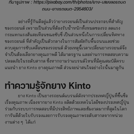
ที่มารูปภาพ : https://pixabay.com/th/photos/ยาง-เสยงลอรถบด
ถนน-ยางรถยนต-2954603/
อย่างที่รู้กันดีอยู่แล้วว่ายางรถยนต์เป็นส่วนประกอบที่สำคัญ
ของรถยนต์ เพราะเป็นส่วนที่ต้องรับน้ำหนักทั้งหมดของรถ ลดแรง
กระแทกแรงสั่นสะเทือนขณะขับขี่ เป็นส่วนหนึ่งในการเปลี่ยนทิศทาง
ของรถยนต์ ที่สำคัญเป็นตัวกลางในการสัมผัสกับพื้นถนนและช่วย
ควบคุมการขับเคลื่อนของรถยนต์ ด้วยเหตุนี้เวลาเปลี่ยนยางรถยนต์จึง
จำเป็นต้องเลือกยางคุณภาพดี ได้มาตรฐาน และผ่านการทดสอบความ
ปลอดภัยในระดับสากล ซึ่งหากถามว่าแบรนด์ไหนที่มีคุณสมบัติครบ
แนะนำ ยาง Kinto
ยางคุณภาพดี ส่วนจะน่าสนใจอย่างไรนั้นมาดูกัน
ทำความรู้จักยาง Kinto
ยาง Kinto
เป็นยางรถยนต์แบรนด์ดังจากประเทศญี่ปุ่นที่ขึ้นชื่อ
เรื่องคุณภาพ เนื่องจากยาง Kinto ผลิตด้วยเทคโนโลยีของประเทศญี่ปุ่น
ร่วมกับระบบการทดสอบที่มีประสิทธิภาพและเข้มงวดมากที่สุดในโลก
การันตีด้วยใบรับรองและการรับรองคุณภาพระดับสากลจากหน่วย
งานต่าง ๆ ได้แก่