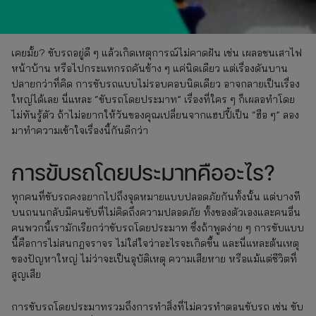
เคยมั้ย? ขับรถอยู่ดี ๆ แล้วเกิดเหตุการณ์ไม่คาดฝัน เช่น เผลอชนเสาไฟ
หน้าบ้าน หรือไปกระแทกรถคันข้าง ๆ แค่นิดเดียว แต่เรื่องดันบาน
ปลายกว่าที่คิด การขับรถแบบไม่รอบคอบนิดเดียว อาจกลายเป็นเรื่อง
ใหญ่ได้เลย นี่แหละ “ขับรถโดยประมาท” เรื่องที่ใคร ๆ ก็เผลอทำโดย
ไม่ทันรู้ตัว ถ้าไม่อยากให้วันของคุณเปลี่ยนจากแฮปปี้เป็น “ฮือ ๆ” ลอง
มาทำความเข้าใจเรื่องนี้กันดีกว่า
การขับรถโดยประมาทคืออะไร?
ทุกคนที่ขับรถคงอยากไปถึงจุดหมายแบบปลอดภัยกันทั้งนั้น แต่บางที
บนถนนกลับมีคนขับที่ไม่คิดถึงความปลอดภัย ทั้งของตัวเองและคนอื่น
คนพวกนี้เรามักเรียกว่าขับรถโดยประมาท ซึ่งถ้าพูดง่าย ๆ การขับแบบ
นี้คือการไม่สนกฎจราจร ไม่ใส่ใจว่าอะไรจะเกิดขึ้น และนี่แหละต้นเหตุ
ของปัญหาใหญ่ ไม่ว่าจะเป็นอุบัติเหตุ ความเสียหาย หรือแม้แต่ชีวิตที่
สูญเสีย
การขับรถโดยประมาทรวมถึงการทำสิ่งที่ไม่ควรทำตอนขับรถ เช่น ขับ