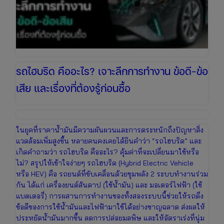
เบื้อง
ต้น
รถไฮบริด คืออะไร? เจาะลึกการทำงาน ข้อดี-ข้อ
เสีย และเรื่องที่ต้องรู้ก่อนซื้อ
ในยุคที่ราคาน้ำมันมีความผันผวนและการตระหนักถึงปัญหาสิ่ง
แวดล้อมเพิ่มสูงขึ้น หลายคนคงเคยได้ยินคำว่า “รถไฮบริด” และ
เกิดคำถามว่า รถไฮบริด คืออะไร? คุ้มค่าที่จะเปลี่ยนมาใช้หรือ
ไม่? สรุปให้เข้าใจง่ายๆ รถไฮบริด (Hybrid Electric Vehicle
หรือ HEV) คือ รถยนต์ที่ขับเคลื่อนด้วยขุมพลัง 2 ระบบทำงานร่วม
กัน ได้แก่ เครื่องยนต์สันดาป (ใช้น้ำมัน) และ มอเตอร์ไฟฟ้า (ใช้
แบตเตอรี่) การผสานการทำงานของทั้งสองระบบนี้ช่วยให้รถดึง
ข้อดีของการใช้น้ำมันและไฟฟ้ามาใช้ได้อย่างชาญฉลาด ส่งผลให้
ประหยัดน้ำมันมากขึ้น ลดการปล่อยมลพิษ และให้อัตราเร่งที่นุ่ม