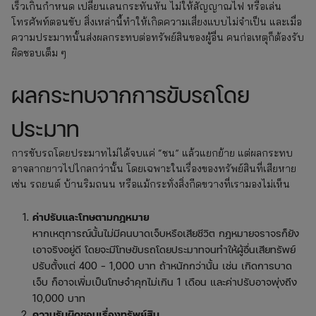
เร็วเกินกำหนด เปลี่ยนเลนกระทันหัน ไม่ให้สัญญาณไฟ หรือเล่น
โทรศัพท์ตอนขับ สิ่งเหล่านี้ทำให้เกิดความเสี่ยงแบบไม่จำเป็น และเมื่อ
ความประมาทนั้นส่งผลกระทบต่อทรัพย์สินของผู้อื่น คนก่อเหตุก็ต้องรับ
ผิดชอบเต็ม ๆ
ผลกระทบจากการขับรถโดย
ประมาท
การขับรถโดยประมาทไม่ได้จบแค่ “ชน” แล้วแยกย้าย แต่ผลกระทบ
อาจลากยาวไปไกลกว่านั้น โดยเฉพาะในเรื่องของทรัพย์สินที่เสียหาย
เช่น รถยนต์ บ้านริมถนน หรือแม้กระทั่งสิ่งกีดขวางที่เรามองไม่เห็น
ค่าปรับและโทษตามกฎหมาย
หากเหตุการณ์นั้นไม่มีคนบาดเจ็บหรือเสียชีวิต กฎหมายจราจรก็ยัง
เอาจริงอยู่ดี โดยจะมีโทษขับรถโดยประมาทจนทำให้ผู้อื่นเสียทรัพย์
ปรับตั้งแต่ 400 – 1,000 บาท ถ้าหนักกว่านั้น เช่น เกิดการบาด
เจ็บ ก็อาจเพิ่มเป็นโทษจำคุกไม่เกิน 1 เดือน และค่าปรับอาจพุ่งถึง
10,000 บาท
ความรับผิดชอบเรื่องทรัพย์สิน