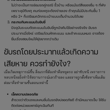
ไม่ว่าจะเป็นการซ่อมรถคู่กรณี รั้วบ้าน หรือแม้แต่สิ่งของอื่น ๆ ที่พัง
เพราะอุบัติเหตุ คนก่อเหตุจะต้องจ่ายเอง ถ้าคุณไม่มีประกันชั้น 1
หรือ 2+ ก็เตรียมควักกระเป๋าแบบเต็มจำนวนได้เลย
กระทบกับคะแนนใบขับขี่
ปัจจุบันระบบตัดคะแนนใบขับขี่ถูกบังคับใช้อย่างจริงจัง ขับรถ
ประมาทเมื่อไหร่ เตรียมโดนหักคะแนน และถ้าคะแนนหมด อาจต้อง
ยื่นเรื่องสอบใหม่ให้ยุ่งยากกว่าเดิม
ขับรถโดยประมาทแล้วเกิดความ
เสียหาย ควรทำยังไง?
เมื่อเกิดเหตุการณ์ขึ้น สิ่งแรกที่ต้องทำคือหยุดรถ อย่าขับหนี เพราะการ
หลบหนีจะยิ่งทำให้สถานการณ์เลวร้ายลง และอาจถูกตั้งข้อหาเพิ่มเติม
ต่อมาคือทำตามขั้นตอนเหล่านี้
เช็คความปลอดภัย
สำรวจว่าตัวเองและคนอื่นในรถยังปลอดภัยดี ถ้ามีคนบาดเจ็บ ให้รีบ
ติดต่อหน่วยแพทย์ฉุกเฉินทันที