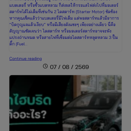
แบตเตอรี่ หรือขั้วแบตหลวม ก็ส่งผลให้กระแสไฟส่งไปที่มอเตอร์
สตาร์ทได้ไม่เต็มที่เช่นกัน 2.ไดสตาร์ท (Starter Motor) ขัดข้อง
หากคุณเช็คแล้วว่าแบตเตอรี่มีไฟเต็ม แต่พอสตาร์ทแล้วมีอาการ
“บิดกุญแจแล้วเงียบ” หรือมีเสียงดังแชะๆ เพียงอย่างเดียว นี่คือ
สัญญาณชัดเจนว่า ไดสตาร์ท หรือมอเตอร์สตาร์ทอาจจะพัง
แปรงถ่านหมด หรือสายไฟที่เชื่อมต่อไดสตาร์ทหลุดหลวม 3.ปั๊ม
ติ๊ก (Fuel…
รถ
Continue reading
สตาร์ท
schedule
07 / 08 / 2569
ติด
ยาก
เกิด
จาก
อะไร?
รวม
สาเหตุ
และ
วิธี
แก้ไข