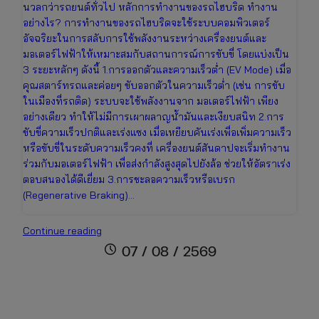
นวลกว่ารถยนต์ทั่วไป หลักการทำงานของรถไฮบริด ทำงาน
อย่างไร? การทำงานของรถไฮบริดจะใช้ระบบคอมพิวเตอร์
อัจฉริยะในการสลับการใช้พลังงานระหว่างเครื่องยนต์และ
มอเตอร์ไฟฟ้าให้เหมาะสมกับสถานการณ์การขับขี่ โดยแบ่งเป็น
3 ระยะหลักๆ ดังนี้ 1.การออกตัวและความเร็วต่ำ (EV Mode) เมื่อ
คุณสตาร์ทรถและค่อยๆ ขับออกตัวในความเร็วต่ำ (เช่น การขับ
ในเมืองที่รถติด) ระบบจะใช้พลังงานจาก มอเตอร์ไฟฟ้า เพียง
อย่างเดียว ทำให้ไม่มีการเผาผลาญน้ำมันและเงียบสนิท 2.การ
ขับขี่ความเร็วปกติและเร่งแซง เมื่อเหยียบคันเร่งเพื่อเพิ่มความเร็ว
หรือขับขี่ในระดับความเร็วคงที่ เครื่องยนต์สันดาปจะเริ่มทำงาน
ร่วมกับมอเตอร์ไฟฟ้า เพื่อส่งกำลังสูงสุดไปยังล้อ ช่วยให้อัตราเร่ง
ตอบสนองได้ดีเยี่ยม 3.การชะลอความเร็วหรือเบรก
(Regenerative Braking)…
รถ
Continue reading
ไฮ
schedule
07 / 08 / 2569
บริด
คือ
อะไร?
เจาะ