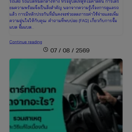
รถเสีย รถแบตหมดกลางทาง หรืออุบัติเหตุที่ไม่คาดฝัน การเตรี
ยมความพร้อมจึงเป็นสิ่งสำคัญ นอกจากความรู้เรื่องการดูแลรถ
แล้ว การมีหลักประกันที่มั่นคงจะช่วยลดภาระค่าใช้จ่ายและเพิ่ม
ความอุ่นใจให้กับคุณ: คำถามที่พบบ่อย (FAQ) เกี่ยวกับการจั๊ม
แบต จั๊มแบต…
วิธี
Continue reading
จั๊ม
schedule
07 / 08 / 2569
แบต
รถยนต์
ที่
ถูก
ต้อง
และ
ปลอดภัย
สตาร์ท
ติด
ง่าย
ใน
5