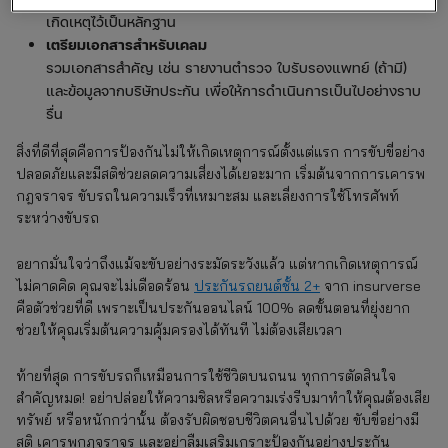
เกิดเหตุไว้เป็นหลักฐาน
เตรียมเอกสารสำหรับเคลม
รวมเอกสารสำคัญ เช่น รายงานตำรวจ ใบรับรองแพทย์ (ถ้ามี)
และข้อมูลจากบริษัทประกัน เพื่อให้การดำเนินการเป็นไปอย่างราบ
รื่น
สิ่งที่ดีที่สุดคือการป้องกันไม่ให้เกิดเหตุการณ์ตั้งแต่แรก การขับขี่อย่าง
ปลอดภัยและมีสติช่วยลดความเสี่ยงได้เยอะมาก เริ่มต้นจากการเคารพ
กฎจราจร ขับรถในความเร็วที่เหมาะสม และเลี่ยงการใช้โทรศัพท์
ระหว่างขับรถ
อยากมั่นใจว่าถึงแม้จะขับอย่างระมัดระวังแล้ว แต่หากเกิดเหตุการณ์
ไม่คาดคิด คุณจะไม่เดือดร้อน
ประกันรถยนต์ชั้น 2+
จาก insurverse
คือตัวช่วยที่ดี เพราะเป็นประกันออนไลน์ 100% ลดขั้นตอนที่ยุ่งยาก
ช่วยให้คุณเริ่มต้นความคุ้มครองได้ทันที ไม่ต้องเสียเวลา
ท้ายที่สุด การขับรถก็เหมือนการใช้ชีวิตบนถนน ทุกการตัดสินใจ
สำคัญหมด! อย่าปล่อยให้ความชิลหรือความเร่งรีบมาทำให้คุณต้องเสีย
ทรัพย์ หรือหนักกว่านั้น ต้องรับผิดชอบชีวิตคนอื่นไปด้วย ขับขี่อย่างมี
สติ เคารพกฎจราจร และอย่าลืมเสริมเกราะป้องกันอย่างประกัน