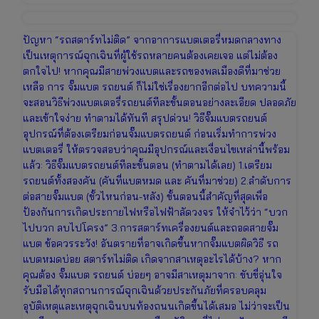
ปัญหา “รถสตาร์ทไม่ติด” จากอาการแบตเตอรี่หมดกลางทาง
เป็นเหตุการณ์ฉุกเฉินที่ผู้ใช้รถหลายคนต้องเคยเจอ แต่ไม่ต้อง
ตกใจไป! หากคุณมีสายพ่วงแบตและรถของพลเมืองดีที่มาช่วย
เหลือ การ จั๊มแบต รถยนต์ ก็ไม่ใช่เรื่องยากอีกต่อไป บทความนี้
จะสอนวิธีพ่วงแบตเตอรี่รถยนต์ทีละขั้นตอนอย่างละเอียด ปลอดภัย
และเข้าใจง่าย ทำตามได้ทันที สรุปด่วน! วิธีจั๊มแบตรถยนต์
อุปกรณ์ที่ต้องเตรียมก่อนจั๊มแบตรถยนต์ ก่อนเริ่มทำการพ่วง
แบตเตอรี่ ให้ตรวจสอบว่าคุณมีอุปกรณ์และเงื่อนไขเหล่านี้พร้อม
แล้ว: วิธีจั๊มแบตรถยนต์ทีละขั้นตอน (ทำตามได้เลย) 1.เตรียม
รถยนต์ทั้งสองคัน (คันที่แบตหมด และ คันที่มาช่วย) 2.ลำดับการ
ต่อสายจั๊มแบต (ขั้วไหนก่อน-หลัง) ขั้นตอนนี้สำคัญที่สุดเพื่อ
ป้องกันการเกิดประกายไฟหรือไฟฟ้าลัดวงจร ให้จำไว้ว่า “บวก
ไปบวก ลบไปโครง” 3.การสตาร์ทเครื่องยนต์และถอดสายจั๊ม
แบต ข้อควรระวัง! อันตรายที่อาจเกิดขึ้นหากจั๊มแบตผิดวิธี รถ
แบตหมดบ่อย สตาร์ทไม่ติด เกิดจากสาเหตุอะไรได้บ้าง? หาก
คุณต้อง จั๊มแบต รถยนต์ บ่อยๆ อาจมีสาเหตุมาจาก: ขับขี่อุ่นใจ
รับมือได้ทุกสถานการณ์ฉุกเฉินด้วยประกันภัยที่ครอบคลุม
อุบัติเหตุและเหตุฉุกเฉินบนท้องถนนเกิดขึ้นได้เสมอ ไม่ว่าจะเป็น