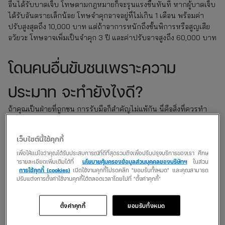
อื่นได้รับบาดเจ็บ โทษตามกฎหมายก็จะรุนแรงขึ้นทันที หากผู้บาดเจ็บ
ได้รับอันตรายเล็กน้อย โทษจำคุกอาจอยู่ที่ไม่เกิน 1 เดือน พร้อมค่า
ปรับสูงสุดถึง 10,000 บาท แต่ถ้าอาการหนักถึงขั้นพิการหรือสูญเสีย
อวัยวะ โทษอาจเพิ่มเป็นจำคุก 3 ปี และค่าปรับอาจสูงถึง 60,000 บาท
โดนคนอื่นขับชนเพราะความ
ประมาท จะทำยังไงดี?
ถ้าคุณเป็นฝ่ายที่ถูกชน การรับมือก็สำคัญไม่แพ้กัน นี่คือสิ่งที่ควรทำ
ทันทีหลังเกิดเหตุ
เว็บไซต์นี้ใช้คุกกี้
ตรวจสอบความปลอดภัย
เพื่อให้แน่ใจว่าคุณได้รับประสบการณ์ที่ดีที่สุดรวมถึงเพื่อปรับปรุงบริการของเรา ศึกษ
ดูว่าคนในรถปลอดภัยดีไหม ถ้ามีใครบาดเจ็บ รีบขอความช่วยเหลือ
ารายละเอียดเพิ่มเติมได้ที่
นโยบายคุ้มครองข้อมูลส่วนบุคคลของบริษัทฯ
ในส่วน
จากหน่วยแพทย์ฉุกเฉิน
การใช้คุกกี้ (cookies)
เปิดใช้งานคุกกี้โปรดคลิก "ยอมรับทั้งหมด" และคุณสามารถ
โทรแจ้งตำรวจและบริษัทประกัน
ปรับแต่งการตั้งค่าใช้งานคุกกี้ได้ตลอดเวลาโดยไปที่ "ตั้งค่าคุกกี้"
ให้เจ้าหน้าที่มาช่วยเก็บหลักฐานและทำบันทึกเหตุการณ์ และติดต่อ
บริษัทประกันเพื่อให้ส่งเจ้าหน้าที่มาดูแลเรื่องการเคลม
ตั้งค่าคุกกี้
ยอมรับทั้งหมด
เก็บข้อมูลคู่กรณี
ขอรายละเอียดคู่กรณี เช่น ชื่อ เบอร์โทร ทะเบียนรถ และถ่ายภาพที่