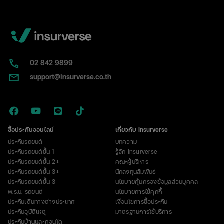
ลึก
การ
ทำงาน
ข้อดี-
ข้อ
เสีย
02​ 842 9899
และ
support@insurverse.co.th
เรื่อง
ที่
ต้อง
รู้
ก่อน
ซื้อประกันออนไลน์
เกี่ยวกับ Insurverse
ซื้อ
ประกันรถยนต์
บทความ
ประกันรถยนต์ชั้น 1
รู้จัก Insurverse
ประกันรถยนต์ชั้น 2+
คณะผู้บริหาร
ประกันรถยนต์ชั้น 3+
นักลงทุนสัมพันธ์
ประกันรถยนต์ชั้น 3
นโยบายคุ้มครองข้อมูลส่วนบุคคล
พ.ร.บ. รถยนต์
นโยบายการใช้คุกกี้
ประกันเดินทางต่างประเทศ
เงื่อนไขการซื้อประกัน
ประกันอุบัติเหตุ
มาตรฐานการใช้บริการ
ประกันบ้านและคอนโด