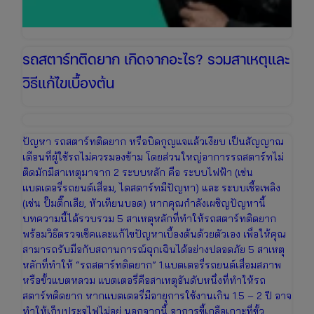
นาที
รถสตาร์ทติดยาก เกิดจากอะไร? รวมสาเหตุและ
วิธีแก้ไขเบื้องต้น
ปัญหา รถสตาร์ทติดยาก หรือบิดกุญแจแล้วเงียบ เป็นสัญญาณ
เตือนที่ผู้ใช้รถไม่ควรมองข้าม โดยส่วนใหญ่อาการรถสตาร์ทไม่
ติดมักมีสาเหตุมาจาก 2 ระบบหลัก คือ ระบบไฟฟ้า (เช่น
แบตเตอรี่รถยนต์เสื่อม, ไดสตาร์ทมีปัญหา) และ ระบบเชื้อเพลิง
(เช่น ปั๊มติ๊กเสีย, หัวเทียนบอด) หากคุณกำลังเผชิญปัญหานี้
บทความนี้ได้รวบรวม 5 สาเหตุหลักที่ทำให้รถสตาร์ทติดยาก
พร้อมวิธีตรวจเช็คและแก้ไขปัญหาเบื้องต้นด้วยตัวเอง เพื่อให้คุณ
สามารถรับมือกับสถานการณ์ฉุกเฉินได้อย่างปลอดภัย 5 สาเหตุ
หลักที่ทำให้ “รถสตาร์ทติดยาก” 1.แบตเตอรี่รถยนต์เสื่อมสภาพ
หรือขั้วแบตหลวม แบตเตอรี่คือสาเหตุอันดับหนึ่งที่ทำให้รถ
สตาร์ทติดยาก หากแบตเตอรี่มีอายุการใช้งานเกิน 1.5 – 2 ปี อาจ
ทำให้เก็บประจุไฟไม่อยู่ นอกจากนี้ อาการขี้เกลือเกาะที่ขั้ว