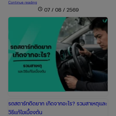
วิธี
Continue reading
จั๊ม
schedule
07 / 08 / 2569
แบต
รถยนต์
ที่
ถูก
ต้อง
และ
ปลอดภัย
สตาร์ท
ติด
ง่าย
ใน
5
นาที
รถสตาร์ทติดยาก เกิดจากอะไร? รวมสาเหตุและ
วิธีแก้ไขเบื้องต้น