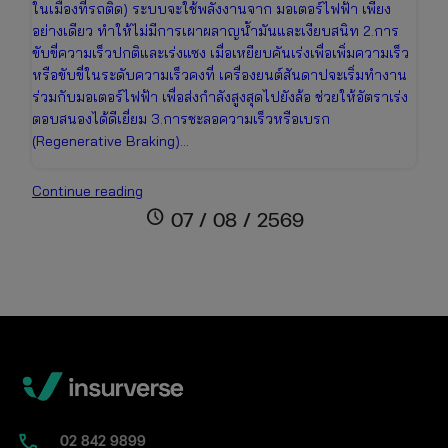
ในเมืองที่รถติด) ระบบจะใช้พลังงานจาก มอเตอร์ไฟฟ้า เพียง
อย่างเดียว ทำให้ไม่มีการเผาผลาญน้ำมันและเงียบสนิท 2.การ
ขับขี่ความเร็วปกติและเร่งแซง เมื่อเหยียบคันเร่งเพื่อเพิ่มความเร็ว
หรือขับขี่ในระดับความเร็วคงที่ เครื่องยนต์สันดาปจะเริ่มทำงาน
ร่วมกับมอเตอร์ไฟฟ้า เพื่อส่งกำลังสูงสุดไปยังล้อ ช่วยให้อัตราเร่ง
ตอบสนองได้ดีเยี่ยม 3.การชะลอความเร็วหรือเบรก
(Regenerative Braking)…
รถ
Continue reading
ไฮ
schedule
07 / 08 / 2569
บริด
คือ
อะไร?
เจาะ
ลึก
การ
ทำงาน
ข้อดี-
ข้อ
เสีย
02​ 842 9899