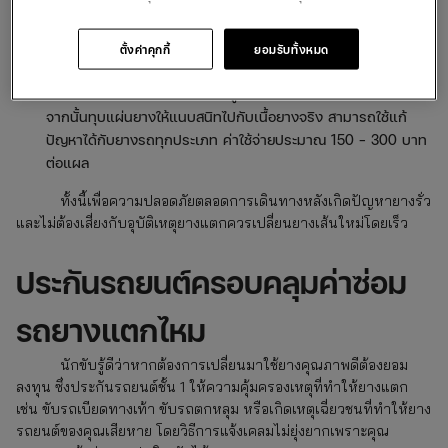
โดยวิธีการซ่อมแซมยางจะใช้แผ่นยางพิเศษปิดบริเวณรูรั่วด้านใน
ยางและใช้ความร้อนละลายแผ่นยางให้เรียบเนียนไปกับเนื้อยางจริง
ค่าใช้จ่ายประมาณ 150 – 300 บาทต่อแผล
ตั้งค่าคุกกี้
ยอมรับทั้งหมด
ปะยางแบบสตรีมเย็น
เหมาะสำหรับรอยแผลยางขนาดเล็กถึงขนาด
กลาง โดยใช้แผ่นยางปิดบริเวณรูรั่วด้านในยางด้วยน้ำยาประสาน
จากนั้นทุบแผ่นยางให้แนบสนิทไปกับเนื้อยางจริง สามารถใช้แก้
ปัญหาได้กับยางรถทุกประเภท ค่าใช้จ่ายประมาณ 150 – 300 บาท
ต่อแผล
ทั้งนี้เพื่อความปลอดภัยตลอดการเดินทางหลังเกิดปัญหายางรั่ว
และไม่ต้องเสี่ยงกับอุบัติเหตุยางแตกควรเปลี่ยนยางเส้นใหม่โดยเร็ว
ประกันรถยนต์ครอบคลุมค่าซ่อม
รถยางแตกไหม
นักขับรู้ดีว่าหากต้องการเปลี่ยนมาใช้ยางคุณภาพดีต้องยอม
ลงทุน ซึ่งประกันรถยนต์ชั้น 1 ให้ความคุ้มครองเหตุที่ทำให้ยางแตก
เช่น ขับรถเบียดทางเท้า ขับรถตกหลุม หรือเกิดเหตุเฉี่ยวชนที่ทำให้ยาง
รถยนต์ของคุณเสียหาย โดยวิธีการแจ้งเคลมไม่ยุ่งยากเพราะคุณ