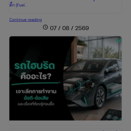
ติ๊ก (Fuel…
รถ
Continue reading
สตาร์ท
schedule
07 / 08 / 2569
ติด
ยาก
เกิด
จาก
อะไร?
รวม
สาเหตุ
และ
วิธี
แก้ไข
เบื้อง
ต้น