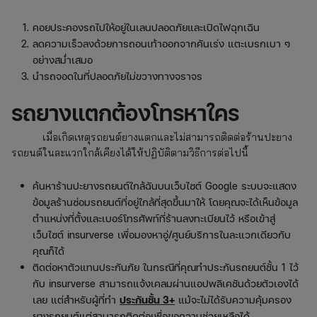
คอยประคองรถไปให้อยู่ในเลนปลอดภัยและเปิดไฟฉุกเฉิน
ลดความเร็วลงด้วยการถอนเท้าออกจากคันเร่ง แตะเบรกเบา ๆ
อย่างสม่ำเสมอ
นำรถจอดในที่ปลอดภัยไม่ขวางทางจราจร
รถยางแตกต้องโทรหาใคร
เมื่อเกิดเหตุรถยนต์ยางแตกและไม่สามารถติดต่อร้านปะยาง
รถยนต์ในละแวกใกล้เคียงได้ให้ปฏิบัติตามวิธีการต่อไปนี้
ค้นหาร้านปะยางรถยนต์ใกล้ฉันบนเว็บไซต์ Google ระบบจะแสดง
ข้อมูลร้านซ่อมรถยนต์ที่อยู่ใกล้ที่สุดขึ้นมาให้ โดยคุณจะได้เห็นข้อมูล
ตำแหน่งที่ตั้งและเบอร์โทรศัพท์ที่ร้านลงทะเบียนไว้ หรือเข้าสู่
เว็บไซต์ insurverse เพื่อมองหาอู่/ศูนย์บริการในละแวกเดียวกับ
คุณก็ได้
ติดต่อหาตัวแทนประกันภัย ในกรณีที่คุณทำประกันรถยนต์ชั้น 1 ไว้
กับ insurverse สามารถแจ้งเคลมผ่านแอปพลิเคชันด้วยตัวเองได้
เลย แต่สำหรับผู้ที่ทำ
ประกันชั้น 3+
แม้จะไม่ได้รับความคุ้มครอง
ยางรถยนต์แต่สามารถติดต่อเพื่อขอความช่วยเหลือได้