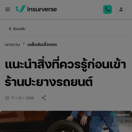
menu
call
person
keyboard_arrow_left
ย้อนกลับ
keyboard_arrow_right
บทความ
เคล็ดลับเรื่องรถ
แนะนำสิ่งที่ควรรู้ก่อนเข้า
ร้านปะยางรถยนต์
share
schedule
17 / 01 / 2568