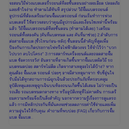
จะสอนวิธีพ่วงแบตเตอรี่รถยนต์ทีละขั้นตอนอย่างละเอียด ปลอดภัย
และเข้าใจง่าย ทำตามได้ทันที สรุปด่วน! วิธีจั๊มแบตรถยนต์
อุปกรณ์ที่ต้องเตรียมก่อนจั๊มแบตรถยนต์ ก่อนเริ่มทำการพ่วง
แบตเตอรี่ ให้ตรวจสอบว่าคุณมีอุปกรณ์และเงื่อนไขเหล่านี้พร้อม
แล้ว: วิธีจั๊มแบตรถยนต์ทีละขั้นตอน (ทำตามได้เลย) 1.เตรียม
รถยนต์ทั้งสองคัน (คันที่แบตหมด และ คันที่มาช่วย) 2.ลำดับการ
ต่อสายจั๊มแบต (ขั้วไหนก่อน-หลัง) ขั้นตอนนี้สำคัญที่สุดเพื่อ
ป้องกันการเกิดประกายไฟหรือไฟฟ้าลัดวงจร ให้จำไว้ว่า “บวก
ไปบวก ลบไปโครง” 3.การสตาร์ทเครื่องยนต์และถอดสายจั๊ม
แบต ข้อควรระวัง! อันตรายที่อาจเกิดขึ้นหากจั๊มแบตผิดวิธี รถ
แบตหมดบ่อย สตาร์ทไม่ติด เกิดจากสาเหตุอะไรได้บ้าง? หาก
คุณต้อง จั๊มแบต รถยนต์ บ่อยๆ อาจมีสาเหตุมาจาก: ขับขี่อุ่นใจ
รับมือได้ทุกสถานการณ์ฉุกเฉินด้วยประกันภัยที่ครอบคลุม
อุบัติเหตุและเหตุฉุกเฉินบนท้องถนนเกิดขึ้นได้เสมอ ไม่ว่าจะเป็น
รถเสีย รถแบตหมดกลางทาง หรืออุบัติเหตุที่ไม่คาดฝัน การเตรี
ยมความพร้อมจึงเป็นสิ่งสำคัญ นอกจากความรู้เรื่องการดูแลรถ
แล้ว การมีหลักประกันที่มั่นคงจะช่วยลดภาระค่าใช้จ่ายและเพิ่ม
ความอุ่นใจให้กับคุณ: คำถามที่พบบ่อย (FAQ) เกี่ยวกับการจั๊ม
แบต จั๊มแบต…