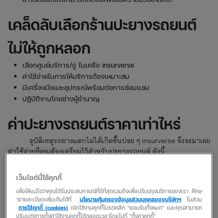
เคล็ดลับเลือก
ร้านปะยางรถยนต์
ไม่ให้ถูกหลอก
เลือกศูนย์บริการ/อู่ ในเครือ insurverse
ค่าใช้จ่ายในการให้บริการต้องเหมาะสม
มีเครื่องมือและอุปกรณ์พร้อมต่อการซ่อมแซม
ปฏิบัติงานโดยช่างผู้ชำนาญ
ค่าปะยางรถยนต์ราคาเท่าไหร่
อุบัติเหตุรถยางแตกไม่ได้เกิดขึ้นบ่อย ๆ insurverse จึงจะมาเผย
ค่าใช้จ่ายที่คุณต้องเตรียมไว้สำหรับปะยางรถยนต์ ดังนี้
ปะยางแบบแทงใยไหมหรือปะยางตัวหนอน
เหมาะสำหรับซ่อมแซม
เว็บไซต์นี้ใช้คุกกี้
รอยยางรั่วขนาดเล็ก โดยใช้ใยไหมอุดรูรั่ว ใช้เวลาในการซ่อมไม่นาน
เพื่อให้แน่ใจว่าคุณได้รับประสบการณ์ที่ดีที่สุดรวมถึงเพื่อปรับปรุงบริการของเรา ศึกษ
ค่าใช้จ่ายประมาณ 70 – 100 บาทต่อแผล
ารายละเอียดเพิ่มเติมได้ที่
นโยบายคุ้มครองข้อมูลส่วนบุคคลของบริษัทฯ
ในส่วน
ปะยางแบบสตรีมร้อน
เหมาะสำหรับยางที่มีรอยแผลขนาดกลาง
การใช้คุกกี้ (cookies)
เปิดใช้งานคุกกี้โปรดคลิก "ยอมรับทั้งหมด" และคุณสามารถ
ปรับแต่งการตั้งค่าใช้งานคุกกี้ได้ตลอดเวลาโดยไปที่ "ตั้งค่าคุกกี้"