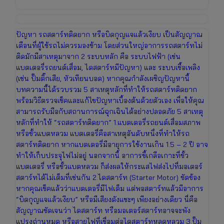
ปัญหา รถสตาร์ทติดยาก หรือบิดกุญแจแล้วเงียบ เป็นสัญญาณ
เตือนที่ผู้ใช้รถไม่ควรมองข้าม โดยส่วนใหญ่อาการรถสตาร์ทไม่
ติดมักมีสาเหตุมาจาก 2 ระบบหลัก คือ ระบบไฟฟ้า (เช่น
แบตเตอรี่รถยนต์เสื่อม, ไดสตาร์ทมีปัญหา) และ ระบบเชื้อเพลิง
(เช่น ปั๊มติ๊กเสีย, หัวเทียนบอด) หากคุณกำลังเผชิญปัญหานี้
บทความนี้ได้รวบรวม 5 สาเหตุหลักที่ทำให้รถสตาร์ทติดยาก
พร้อมวิธีตรวจเช็คและแก้ไขปัญหาเบื้องต้นด้วยตัวเอง เพื่อให้คุณ
สามารถรับมือกับสถานการณ์ฉุกเฉินได้อย่างปลอดภัย 5 สาเหตุ
หลักที่ทำให้ “รถสตาร์ทติดยาก” 1.แบตเตอรี่รถยนต์เสื่อมสภาพ
หรือขั้วแบตหลวม แบตเตอรี่คือสาเหตุอันดับหนึ่งที่ทำให้รถ
สตาร์ทติดยาก หากแบตเตอรี่มีอายุการใช้งานเกิน 1.5 – 2 ปี อาจ
ทำให้เก็บประจุไฟไม่อยู่ นอกจากนี้ อาการขี้เกลือเกาะที่ขั้ว
แบตเตอรี่ หรือขั้วแบตหลวม ก็ส่งผลให้กระแสไฟส่งไปที่มอเตอร์
สตาร์ทได้ไม่เต็มที่เช่นกัน 2.ไดสตาร์ท (Starter Motor) ขัดข้อง
หากคุณเช็คแล้วว่าแบตเตอรี่มีไฟเต็ม แต่พอสตาร์ทแล้วมีอาการ
“บิดกุญแจแล้วเงียบ” หรือมีเสียงดังแชะๆ เพียงอย่างเดียว นี่คือ
สัญญาณชัดเจนว่า ไดสตาร์ท หรือมอเตอร์สตาร์ทอาจจะพัง
แปรงถ่านหมด หรือสายไฟที่เชื่อมต่อไดสตาร์ทหลุดหลวม 3.ปั๊ม