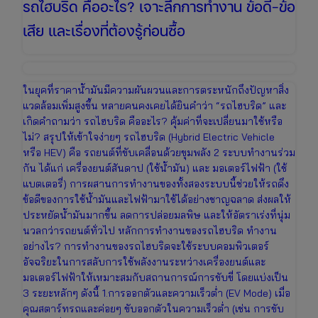
รถไฮบริด คืออะไร? เจาะลึกการทำงาน ข้อดี-ข้อ
เสีย และเรื่องที่ต้องรู้ก่อนซื้อ
ในยุคที่ราคาน้ำมันมีความผันผวนและการตระหนักถึงปัญหาสิ่ง
แวดล้อมเพิ่มสูงขึ้น หลายคนคงเคยได้ยินคำว่า “รถไฮบริด” และ
เกิดคำถามว่า รถไฮบริด คืออะไร? คุ้มค่าที่จะเปลี่ยนมาใช้หรือ
ไม่? สรุปให้เข้าใจง่ายๆ รถไฮบริด (Hybrid Electric Vehicle
หรือ HEV) คือ รถยนต์ที่ขับเคลื่อนด้วยขุมพลัง 2 ระบบทำงานร่วม
กัน ได้แก่ เครื่องยนต์สันดาป (ใช้น้ำมัน) และ มอเตอร์ไฟฟ้า (ใช้
แบตเตอรี่) การผสานการทำงานของทั้งสองระบบนี้ช่วยให้รถดึง
ข้อดีของการใช้น้ำมันและไฟฟ้ามาใช้ได้อย่างชาญฉลาด ส่งผลให้
ประหยัดน้ำมันมากขึ้น ลดการปล่อยมลพิษ และให้อัตราเร่งที่นุ่ม
นวลกว่ารถยนต์ทั่วไป หลักการทำงานของรถไฮบริด ทำงาน
อย่างไร? การทำงานของรถไฮบริดจะใช้ระบบคอมพิวเตอร์
อัจฉริยะในการสลับการใช้พลังงานระหว่างเครื่องยนต์และ
มอเตอร์ไฟฟ้าให้เหมาะสมกับสถานการณ์การขับขี่ โดยแบ่งเป็น
3 ระยะหลักๆ ดังนี้ 1.การออกตัวและความเร็วต่ำ (EV Mode) เมื่อ
คุณสตาร์ทรถและค่อยๆ ขับออกตัวในความเร็วต่ำ (เช่น การขับ