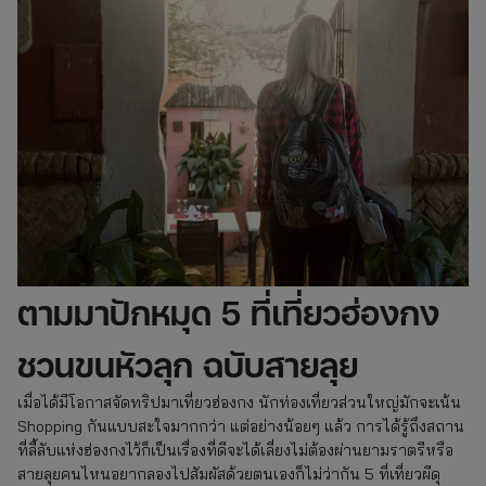
ตามมาปักหมุด 5 ที่เที่ยวฮ่องกง
ชวนขนหัวลุก ฉบับสายลุย
เมื่อได้มีโอกาสจัดทริปมาเที่ยวฮ่องกง นักท่องเที่ยวส่วนใหญ่มักจะเน้น
Shopping กันแบบสะใจมากกว่า แต่อย่างน้อยๆ แล้ว การได้รู้ถึงสถาน
ที่ลี้ลับแห่งฮ่องกงไว้ก็เป็นเรื่องที่ดีจะได้เลี่ยงไม่ต้องผ่านยามราตรีหรือ
สายลุยคนไหนอยากลองไปสัมผัสด้วยตนเองก็ไม่ว่ากัน 5 ที่เที่ยวผีดุ