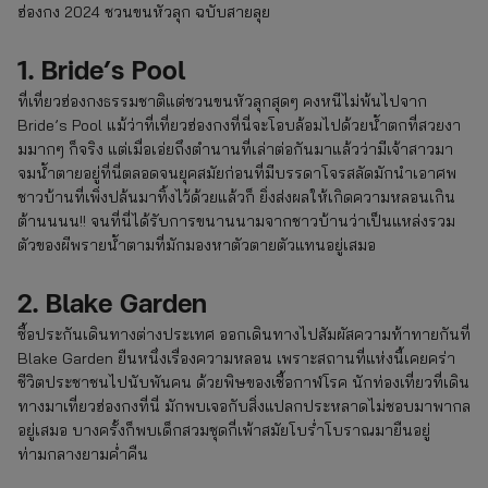
ฮ่องกง 2024 ชวนขนหัวลุก ฉบับสายลุย
1. Bride’s Pool
ที่เที่ยวฮ่องกงธรรมชาติแต่ชวนขนหัวลุกสุดๆ คงหนีไม่พ้นไปจาก
Bride’s Pool แม้ว่าที่เที่ยวฮ่องกงที่นี่จะโอบล้อมไปด้วยน้ำตกที่สวยงา
มมากๆ ก็จริง แต่เมื่อเอ่ยถึงตำนานที่เล่าต่อกันมาแล้วว่ามีเจ้าสาวมา
จมน้ำตายอยู่ที่นี่ตลอดจนยุคสมัยก่อนที่มีบรรดาโจรสลัดมักนำเอาศพ
ชาวบ้านที่เพิ่งปล้นมาทิ้งไว้ด้วยแล้วก็ ยิ่งส่งผลให้เกิดความหลอนเกิน
ต้านนนน!! จนที่นี่ได้รับการขนานนามจากชาวบ้านว่าเป็นแหล่งรวม
ตัวของผีพรายน้ำตามที่มักมองหาตัวตายตัวแทนอยู่เสมอ
2. Blake Garden
ซื้อประกันเดินทางต่างประเทศ ออกเดินทางไปสัมผัสความท้าทายกันที่
Blake Garden ยืนหนึ่งเรื่องความหลอน เพราะสถานที่แห่งนี้เคยคร่า
ชีวิตประชาชนไปนับพันคน ด้วยพิษของเชื้อกาฬโรค นักท่องเที่ยวที่เดิน
ทางมาเที่ยวฮ่องกงที่นี่ มักพบเจอกับสิ่งแปลกประหลาดไม่ชอบมาพากล
อยู่เสมอ บางครั้งก็พบเด็กสวมชุดกี่เพ้าสมัยโบร่ำโบราณมายืนอยู่
ท่ามกลางยามค่ำคืน