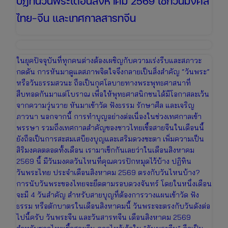
ปฏิทินวันพระเดือนสิงหาคม 2569 เช็กวันมงคล
ไทย-จีน และเทศกาลสารทจีน
ในยุคปัจจุบันที่ทุกคนต่างต้องเผชิญกับความเร่งรีบและสภาวะ
กดดัน การหันมาดูแลสภาพจิตใจจึงกลายเป็นสิ่งสำคัญ “วันพระ”
หรือวันธรรมสวนะ ถือเป็นกุศโลบายทางพระพุทธศาสนาที่
สืบทอดกันมาแต่โบราณ เพื่อให้พุทธศาสนิกชนได้มีโอกาสละเว้น
จากความวุ่นวาย หันมาเข้าวัด ฟังธรรม รักษาศีล และเจริญ
ภาวนา นอกจากนี้ การทำบุญอย่างต่อเนื่องในช่วงเทศกาลเข้า
พรรษา รวมถึงเทศกาลสำคัญของชาวไทยเชื้อสายจีนในเดือนนี้
ยังถือเป็นการสะสมเสบียงบุญและเสริมดวงชะตา เพิ่มความเป็น
สิริมงคลตลอดทั้งเดือน เรามาเช็กกันเลยว่าในเดือนสิงหาคม
2569 นี้ มีวันมงคลวันไหนที่คุณควรปักหมุดไว้บ้าง ปฏิทิน
วันพระไทย ประจำเดือนสิงหาคม 2569 ตรงกับวันไหนบ้าง?
การนับวันพระของไทยจะยึดตามรอบดวงจันทร์ โดยในหนึ่งเดือน
จะมี 4 วันสำคัญ สำหรับสายบุญที่ต้องการวางแผนเข้าวัด ฟัง
ธรรม หรือตักบาตรในเดือนสิงหาคมนี้ วันพระจะตรงกับวันดังต่อ
ไปนี้ครับ วันพระจีน และวันสารทจีน เดือนสิงหาคม 2569