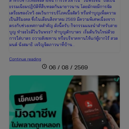
สำหรับชาวไทยเชื้อสายจีน การไหว้เจ้าใน “วันพระจีน” ถือเป็น
ธรรมเนียมปฏิบัติที่สืบทอดกันมายาวนาน โดยมักจะมีการจัด
เตรียมของไหว้ งดเว้นการบริโภคเนื้อสัตว์ หรือทำบุญเพื่อความ
เป็นสิริมงคล ซึ่งในเดือนสิงหาคม 2569 มีความพิเศษเนื่องจาก
ตรงกับช่วงเทศกาลสำคัญ ดังนี้ครับ กิจกรรมแนะนำสำหรับสาย
บุญ ทำอะไรดีในวันพระ? ทำบุญตักบาตร: เริ่มต้นวันใหม่ด้วย
การใส่บาตร ถวายสังฆทาน หรือบริจาคทานให้แก่ผู้ยากไร้ สวด
มนต์ นั่งสมาธิ: เจริญจิตภาวนาที่บ้าน…
ปฏิทิน
Continue reading
วันพระ
schedule
06 / 08 / 2569
เดือน
สิงหาคม
2569
เช็ก
วัน
มงคล
ไทย-
จีน
และ
เทศกาล