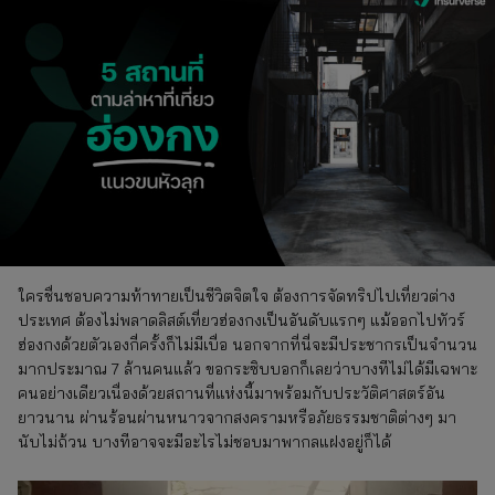
ใครชื่นชอบความท้าทายเป็นชีวิตจิตใจ ต้องการจัดทริปไปเที่ยวต่าง
ประเทศ ต้องไม่พลาดลิสต์เที่ยวฮ่องกงเป็นอันดับแรกๆ แม้ออกไปทัวร์
ฮ่องกงด้วยตัวเองกี่ครั้งก็ไม่มีเบื่อ นอกจากที่นี่จะมีประชากรเป็นจำนวน
มากประมาณ 7 ล้านคนแล้ว ขอกระซิบบอกก็เลยว่าบางทีไม่ได้มีเฉพาะ
คนอย่างเดียวเนื่องด้วยสถานที่แห่งนี้มาพร้อมกับประวัติศาสตร์อัน
ยาวนาน ผ่านร้อนผ่านหนาวจากสงครามหรือภัยธรรมชาติต่างๆ มา
นับไม่ถ้วน บางทีอาจจะมีอะไรไม่ชอบมาพากลแฝงอยู่ก็ได้