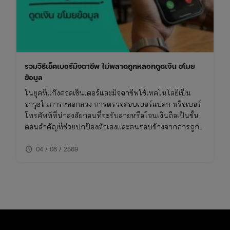
สารท
จีน
รวมวิธีเช็คเบอร์มิจฉาชีพ ไม่พลาดถูกหลอกดูดเงิน ขโมย
ข้อมูล
ในยุคที่แก๊งคอลเซ็นเตอร์และมิจฉาชีพใช้เทคโนโลยีเป็น
อาวุธในการหลอกลวง การตรวจสอบเบอร์แปลก หรือเบอร์
โทรศัพท์ที่น่าสงสัยก่อนที่จะรับสายหรือโอนเงินถือเป็นขั้น
ตอนสำคัญที่ช่วยปกป้องตัวเองและคนรอบข้างจากการถูก
โกง การเช็คเบอร์มิจฉาชีพไม่ใช่เรื่องยาก หากคุณรู้วิธีที่ถูก
schedule
ต้องและใช้เครื่องมือที่เหมาะสม บทความนี้จึงรวบรวมวิธี
04 / 08 / 2569
การเช็คเบอร์มิจฉาชีพและข้อควรระวังที่คุณไม่ควรพลาด