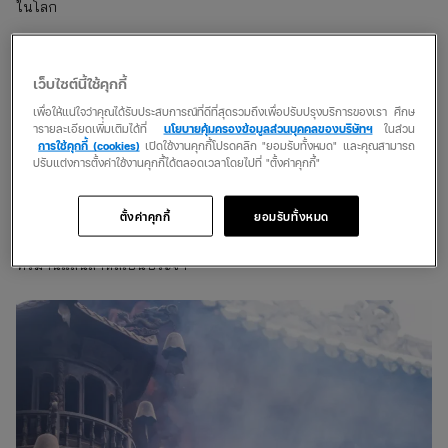
ในโลก
5. Ship Street’s Nam Koo Terrace
เว็บไซต์นี้ใช้คุกกี้
สายลุยคนไหนที่อยากเดินทางมาเที่ยวฮ่องกงสัมผัสความหลอนขอ
แนะนำให้พก
ประกันเดินทาง
แล้วมาสัมผัสบรรยากาศชวนขนหัวลุกกัน
เพื่อให้แน่ใจว่าคุณได้รับประสบการณ์ที่ดีที่สุดรวมถึงเพื่อปรับปรุงบริการของเรา ศึกษ
ารายละเอียดเพิ่มเติมได้ที่
นโยบายคุ้มครองข้อมูลส่วนบุคคลของบริษัทฯ
ในส่วน
ที่ Ship Street’ s Nam Koo Terrace ด้วยความที่เป็นอิฐแดง 2 ชั้นถูก
การใช้คุกกี้ (cookies)
เปิดใช้งานคุกกี้โปรดคลิก "ยอมรับทั้งหมด" และคุณสามารถ
ทิ้งร้างมาอย่างยาวนานจึงทำให้ที่นี่อบอวลไปด้วยความร้อนของสภาพ
ปรับแต่งการตั้งค่าใช้งานคุกกี้ได้ตลอดเวลาโดยไปที่ "ตั้งค่าคุกกี้"
อาคารเสื่อมโทรมตามระยะเวลา สมัยอดีตได้ถูกเล่ากันต่อๆ มาว่า ถูก
ใช้เป็นสถานบริการสำหรับทหารญี่ปุ่น ซึ่งมีหญิงสาวเป็นจำนวนมากที่
ตั้งค่าคุกกี้
ยอมรับทั้งหมด
ถูกทรมานหรือกระทั่งสังหารทิ้งอย่างเลือดเย็น แม้ว่าปัจจุบันก็ยังคง
ความหลอนอยู่เพราะมีชาวบ้านได้ยินเสียงผู้หญิงกรีดร้องด้วยความ
ทรมานแสนสาหัสเป็นประจำ