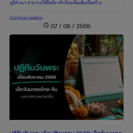
ภูมิลำเนา สามารถใช้สิทธิลาพักร้อนเพิ่มเติมเพื่อสร้าง…
อัปเดต
Continue reading
ปฏิทิน
schedule
07 / 08 / 2569
วัน
หยุด
เดือน
สิงหาคม
2569
เช็ก
วัน
หยุด
ยาว
เตรียม
ตัว
เที่ยว
วัน
แม่