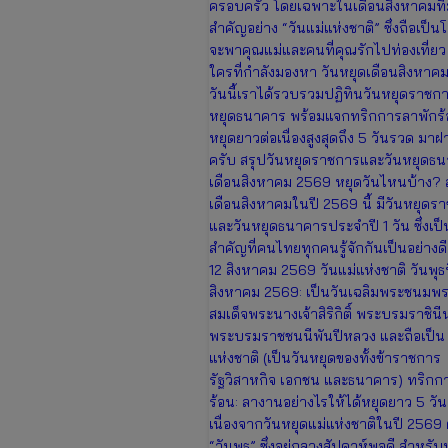
ครอบครัว โดยเฉพาะในเดือนสิงหาคมที่ม
สำคัญอย่าง “วันแม่แห่งชาติ” ซึ่งถือเป็นโ
จะพาคุณแม่และคนที่คุณรักไปท่องเที่ยว
ใครที่กำลังมองหา วันหยุดเดือนสิงหาค
วันนี้เราได้รวบรวมปฏิทินวันหยุดราชกา
หยุดธนาคาร พร้อมแจกทริกการลาพักร้อ
หยุดยาวต่อเนื่องสูงสุดถึง 5 วันรวด มาฝ
ครับ สรุปวันหยุดราชการและวันหยุดธ
เดือนสิงหาคม 2569 หยุดวันไหนบ้าง? 
เดือนสิงหาคมในปี 2569 นี้ มีวันหยุดร
และวันหยุดธนาคารประจำปี 1 วัน ซึ่งเป็
สำคัญที่คนไทยทุกคนรู้จักกันเป็นอย่างดี น
12 สิงหาคม 2569 วันแม่แห่งชาติ วันพุธที
สิงหาคม 2569: เป็นวันเฉลิมพระชนมพ
สมเด็จพระนางเจ้าสิริกิติ์ พระบรมราชิน
พระบรมราชชนนีพันปีหลวง และถือเป็น 
แห่งชาติ (เป็นวันหยุดของทั้งข้าราชการ
รัฐวิสาหกิจ เอกชน และธนาคาร) ทริกก
ร้อน: ลางานอย่างไรให้ได้หยุดยาว 5 วั
เนื่องจากวันหยุดแม่แห่งชาติในปี 2569
“วันพุธ” ซึ่งอยู่กลางสัปดาห์พอดี สำหรับ