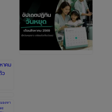
ิงหาคม
ตัว
ังมองหา
และ