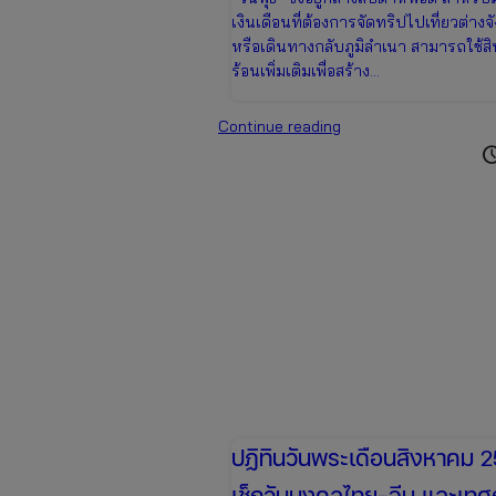
เงินเดือนที่ต้องการจัดทริปไปเที่ยวต่างจ
หรือเดินทางกลับภูมิลำเนา สามารถใช้สิ
ร้อนเพิ่มเติมเพื่อสร้าง…
อัปเดต
Continue reading
ปฏิทิน
sched
วัน
หยุด
เดือน
สิงหาคม
2569
เช็ก
วัน
หยุด
ยาว
เตรียม
ตัว
เที่ยว
ปฏิทินวันพระเดือนสิงหาคม 
วัน
เช็กวันมงคลไทย-จีน และเท
แม่