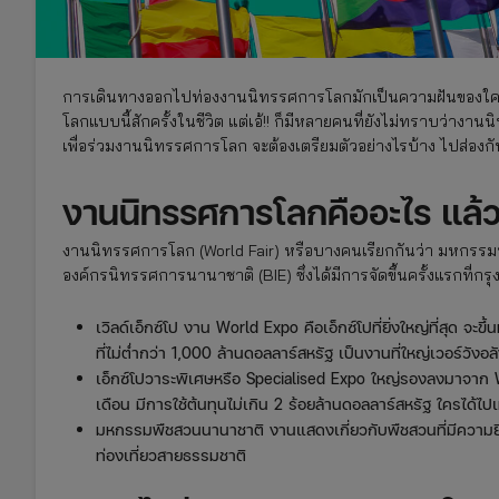
การเดินทางออกไปท่องงานนิทรรศการโลกมักเป็นความฝันของใครห
โลกแบบนี้สักครั้งในชีวิต แต่เอ้!! ก็มีหลายคนที่ยังไม่ทราบว่า
เพื่อร่วมงานนิทรรศการโลก จะต้องเตรียมตัวอย่างไรบ้าง ไปส่องกั
งานนิทรรศการโลกคืออะไร แล้วม
งานนิทรรศการโลก (World Fair) หรือบางคนเรียกกันว่า มหกรรม
องค์กรนิทรรศการนานาชาติ (BIE) ซึ่งได้มีการจัดขึ้นครั้งแรกที
เวิลด์เอ็กซ์โป งาน World Expo คือเอ็กซ์โปที่ยิ่งใหญ่ที่สุด จะขึ
ที่ไม่ต่ำกว่า 1,000 ล้านดอลลาร์สหรัฐ เป็นงานที่ใหญ่เวอร์วั
เอ็กซ์โปวาระพิเศษหรือ Specialised Expo ใหญ่รองลงมาจาก Wo
เดือน มีการใช้ต้นทุนไม่เกิน 2 ร้อยล้านดอลลาร์สหรัฐ ใครได้ไ
มหกรรมพืชสวนนานาชาติ งานแสดงเกี่ยวกับพืชสวนที่มีความยิ่ง
ท่องเที่ยวสายธรรมชาติ