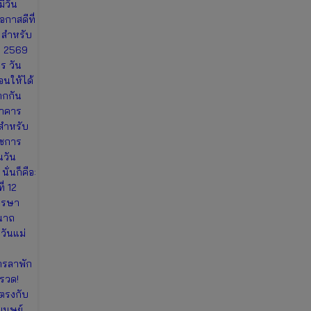
ีวัน
อกาสดีที่
 สำหรับ
ม 2569
ร วัน
นให้ได้
ากกัน
นาคาร
สำหรับ
าชการ
นวัน
ั่นก็คือ:
่ 12
รรษา
ีนาถ
วันแม่
ารลาพัก
นรวด!
 ตรงกับ
มนุษย์