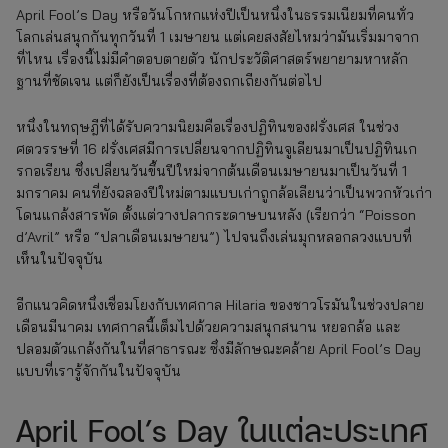
April Fool’s Day หรือวันโกหกแห่งปีเป็นหนึ่งในธรรมเนียมที่คนทั่ว
โลกเล่นสนุกกันทุกวันที่ 1 เมษายน แต่เคยสงสัยไหมว่ามันเริ่มมาจาก
ที่ไหน เรื่องนี้ไม่มีคำตอบตายตัว นักประวัติศาสตร์พยายามหาหลัก
ฐานที่ชัดเจน แต่ก็ยังเป็นเรื่องที่ต้องถกเถียงกันต่อไป
หนึ่งในทฤษฎีที่ได้รับความนิยมคือเรื่องปฏิทินของฝรั่งเศส ในช่วง
ศตวรรษที่ 16 ฝรั่งเศสมีการเปลี่ยนจากปฏิทินจูเลียนมาเป็นปฏิทินเก
รกอเรียน ซึ่งเปลี่ยนวันขึ้นปีใหม่จากต้นเดือนเมษายนมาเป็นวันที่ 1
มกราคม คนที่ยังฉลองปีใหม่ตามแบบเก่าถูกล้อเลียนว่าเป็นพวกหัวเก่า
โดนแกล้งสารพัด ตั้งแต่วางปลากระดาษบนหลัง (เรียกว่า “Poisson
d’Avril” หรือ “ปลาเดือนเมษายน”) ไปจนถึงเล่นมุกหลอกลวงแบบที่
เห็นในปัจจุบัน
อีกแนวคิดหนึ่งเชื่อมโยงกับเทศกาล Hilaria ของชาวโรมันในช่วงปลาย
เดือนมีนาคม เทศกาลนี้เต็มไปด้วยความสนุกสนาน หยอกล้อ และ
ปลอมตัวแกล้งกันในที่สาธารณะ ซึ่งมีลักษณะคล้าย April Fool’s Day
แบบที่เรารู้จักกันในปัจจุบัน
April Fool’s Day ในแต่ละประเทศ