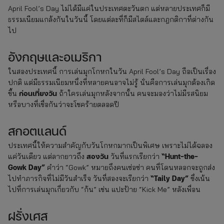
April Fool’s Day ไม่ได้มีแค่ในประเทศตะวันตก แต่หลายประเทศก็มี
ธรรมเนียมแกล้งกันในวันนี้ โดยแต่ละที่ก็มีสไตล์และกฎกติกาที่ต่างกัน
ไป
อังกฤษและอเมริกา
ในสองประเทศนี้ การเล่นมุกโกหกในวัน April Fool’s Day ถือเป็นเรื่อง
ปกติ แต่มีธรรมเนียมหนึ่งที่หลายคนอาจไม่รู้ นั่นคือการเล่นมุกต้องเกิด
ก่อนเที่ยงวัน
ขึ้น
ถ้าใครเล่นมุกหลังจากนั้น คนจะมองว่าไม่มีรสนิยม
หรือบางที่เชื่อกันว่าจะโชคร้ายตลอดปี
สกอตแลนด์
ประเทศนี้ให้ความสำคัญกับวันโกหกมากเป็นพิเศษ เพราะไม่ได้ฉลอง
สองวัน
“Hunt-the-
แค่วันเดียว แต่ลากยาวถึง
วันที่แรกเรียกว่า
Gowk Day”
คำว่า “Gowk” หมายถึงคนเซ่อซ่า คนที่โดนหลอกจะถูกส่ง
“Taily Day”
ไปทำภารกิจที่ไม่มีวันสำเร็จ วันที่สองจะเรียกว่า
ซึ่งเน้น
ไปที่การเล่นมุกเกี่ยวกับ “ก้น” เช่น แปะป้าย “Kick Me” หลังเพื่อน
ฝรั่งเศส