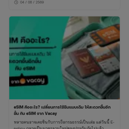
schedule
ต้องและใช้เครื่องมือที่เหมาะสม บทความนี้จึงรวบรวมวิธี
04 / 08 / 2569
การเช็คเบอร์มิจฉาชีพและข้อควรระวังที่คุณไม่ควรพลาด
eSIM คืออะไร? เปลี่ยนการใช้ซิมแบบเดิม ให้สะดวกขึ้นอีก
ขั้น กับ eSIM จาก Vacay
หลายคนอาจเคยชินกับการถือกรมธรรม์เป็นเล่ม แต่วันนี้ E-
policy กลายเป็นมาตรฐานใหม่ของประกันภัยไปแล้ว