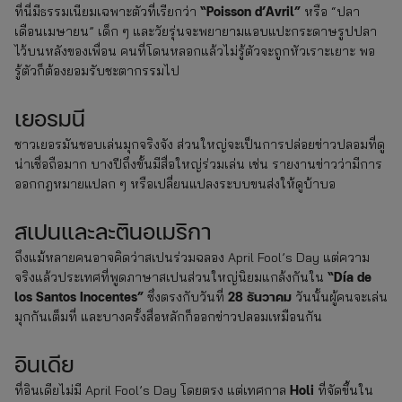
“Poisson d’Avril”
ที่นี่มีธรรมเนียมเฉพาะตัวที่เรียกว่า
หรือ “ปลา
เดือนเมษายน” เด็ก ๆ และวัยรุ่นจะพยายามแอบแปะกระดาษรูปปลา
ไว้บนหลังของเพื่อน คนที่โดนหลอกแล้วไม่รู้ตัวจะถูกหัวเราะเยาะ พอ
รู้ตัวก็ต้องยอมรับชะตากรรมไป
เยอรมนี
ชาวเยอรมันชอบเล่นมุกจริงจัง ส่วนใหญ่จะเป็นการปล่อยข่าวปลอมที่ดู
น่าเชื่อถือมาก บางปีถึงขั้นมีสื่อใหญ่ร่วมเล่น เช่น รายงานข่าวว่ามีการ
ออกกฎหมายแปลก ๆ หรือเปลี่ยนแปลงระบบขนส่งให้ดูบ้าบอ
สเปนและละตินอเมริกา
ถึงแม้หลายคนอาจคิดว่าสเปนร่วมฉลอง April Fool’s Day แต่ความ
“Día de
จริงแล้วประเทศที่พูดภาษาสเปนส่วนใหญ่นิยมแกล้งกันใน
los Santos Inocentes”
28 ธันวาคม
ซึ่งตรงกับวันที่
วันนั้นผู้คนจะเล่น
มุกกันเต็มที่ และบางครั้งสื่อหลักก็ออกข่าวปลอมเหมือนกัน
อินเดีย
Holi
ที่อินเดียไม่มี April Fool’s Day โดยตรง แต่เทศกาล
ที่จัดขึ้นใน