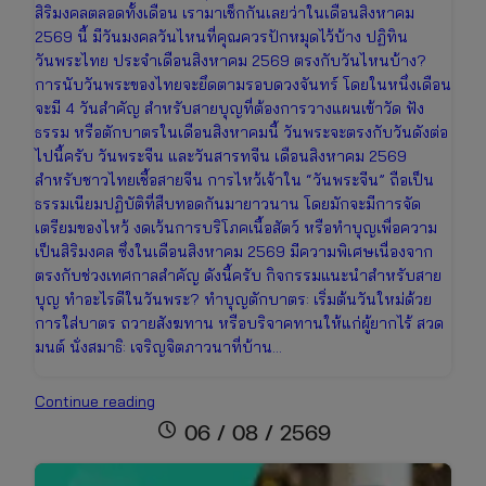
สิริมงคลตลอดทั้งเดือน เรามาเช็กกันเลยว่าในเดือนสิงหาคม
2569 นี้ มีวันมงคลวันไหนที่คุณควรปักหมุดไว้บ้าง ปฏิทิน
วันพระไทย ประจำเดือนสิงหาคม 2569 ตรงกับวันไหนบ้าง?
การนับวันพระของไทยจะยึดตามรอบดวงจันทร์ โดยในหนึ่งเดือน
จะมี 4 วันสำคัญ สำหรับสายบุญที่ต้องการวางแผนเข้าวัด ฟัง
ธรรม หรือตักบาตรในเดือนสิงหาคมนี้ วันพระจะตรงกับวันดังต่อ
ไปนี้ครับ วันพระจีน และวันสารทจีน เดือนสิงหาคม 2569
สำหรับชาวไทยเชื้อสายจีน การไหว้เจ้าใน “วันพระจีน” ถือเป็น
ธรรมเนียมปฏิบัติที่สืบทอดกันมายาวนาน โดยมักจะมีการจัด
เตรียมของไหว้ งดเว้นการบริโภคเนื้อสัตว์ หรือทำบุญเพื่อความ
เป็นสิริมงคล ซึ่งในเดือนสิงหาคม 2569 มีความพิเศษเนื่องจาก
ตรงกับช่วงเทศกาลสำคัญ ดังนี้ครับ กิจกรรมแนะนำสำหรับสาย
บุญ ทำอะไรดีในวันพระ? ทำบุญตักบาตร: เริ่มต้นวันใหม่ด้วย
การใส่บาตร ถวายสังฆทาน หรือบริจาคทานให้แก่ผู้ยากไร้ สวด
มนต์ นั่งสมาธิ: เจริญจิตภาวนาที่บ้าน…
ปฏิทิน
Continue reading
วันพระ
schedule
06 / 08 / 2569
เดือน
สิงหาคม