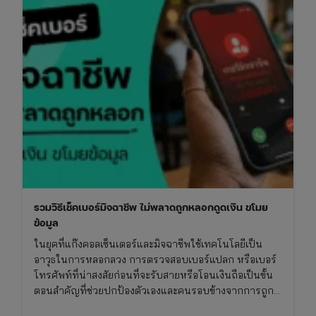
2569
เช็ก
วัน
มงคล
ไทย-
จีน
และ
เทศกาล
สารท
จีน
รวมวิธีเช็คเบอร์มิจฉาชีพ ไม่พลาดถูกหลอกดูดเงิน ขโมย
ข้อมูล
ในยุคที่แก๊งคอลเซ็นเตอร์และมิจฉาชีพใช้เทคโนโลยีเป็น
อาวุธในการหลอกลวง การตรวจสอบเบอร์แปลก หรือเบอร์
โทรศัพท์ที่น่าสงสัยก่อนที่จะรับสายหรือโอนเงินถือเป็นขั้น
ตอนสำคัญที่ช่วยปกป้องตัวเองและคนรอบข้างจากการถูก
โกง การเช็คเบอร์มิจฉาชีพไม่ใช่เรื่องยาก หากคุณรู้วิธีที่ถูก