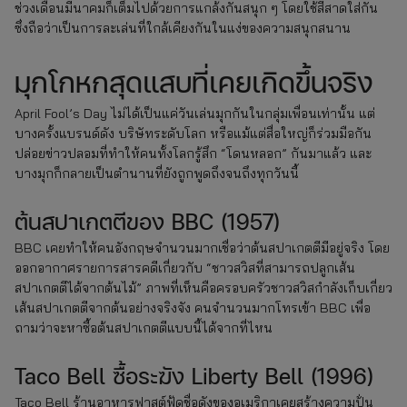
ช่วงเดือนมีนาคมก็เต็มไปด้วยการแกล้งกันสนุก ๆ โดยใช้สีสาดใส่กัน
ซึ่งถือว่าเป็นการละเล่นที่ใกล้เคียงกันในแง่ของความสนุกสนาน
มุกโกหกสุดแสบที่เคยเกิดขึ้นจริง
April Fool’s Day ไม่ได้เป็นแค่วันเล่นมุกกันในกลุ่มเพื่อนเท่านั้น แต่
บางครั้งแบรนด์ดัง บริษัทระดับโลก หรือแม้แต่สื่อใหญ่ก็ร่วมมือกัน
ปล่อยข่าวปลอมที่ทำให้คนทั้งโลกรู้สึก “โดนหลอก” กันมาแล้ว และ
บางมุกก็กลายเป็นตำนานที่ยังถูกพูดถึงจนถึงทุกวันนี้
ต้นสปาเกตตีของ BBC (1957)
BBC เคยทำให้คนอังกฤษจำนวนมากเชื่อว่าต้นสปาเกตตีมีอยู่จริง โดย
ออกอากาศรายการสารคดีเกี่ยวกับ “ชาวสวิสที่สามารถปลูกเส้น
สปาเกตตีได้จากต้นไม้” ภาพที่เห็นคือครอบครัวชาวสวิสกำลังเก็บเกี่ยว
เส้นสปาเกตตีจากต้นอย่างจริงจัง คนจำนวนมากโทรเข้า BBC เพื่อ
ถามว่าจะหาซื้อต้นสปาเกตตีแบบนี้ได้จากที่ไหน
Taco Bell ซื้อระฆัง Liberty Bell (1996)
Taco Bell ร้านอาหารฟาสต์ฟู้ดชื่อดังของอเมริกาเคยสร้างความปั่น