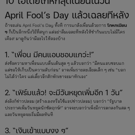
10 ไอเดียโกหกสุดเนียนในวัน
April Fool’s Day แล้วเฉลยทีหลัง
โกหกเนียน
ถ้าจะเล่น April Fool’s Day ทั้งที การแกล้งเพื่อนด้วยการ
ๆ
ก็เป็นอีกหนึ่งวิธีที่สนุก แต่อย่าลืมเฉลยทีหลังให้ขำกันแบบไม่มีใคร
เคือง! มาดูกันว่ามีอะไรให้ลองบ้าง
1. “เพื่อน มีคนแอบชอบแกว่ะ!”
ส่งข้อความหาเพื่อนแบบตื่นเต้นสุด ๆ แล้วบอกว่า “มีคนแอบชอบแก
แต่ขอให้เก็บเป็นความลับก่อน” อาจเพิ่มรายละเอียดเล็ก ๆ เช่น “บอก
ไม่ได้ว่าใคร แต่เดี๋ยวอีกสักพักเขาจะมาทักเอง”
2. “เฟิร์มแล้ว! จะมีวันหยุดเพิ่มอีก 1 วัน”
ส่งลิงก์ข่าวปลอม (สร้างเองหรือใช้แอปข่าวปลอม) บอกว่า “รัฐบาล
ประกาศเพิ่มวันหยุดนักขัตฤกษ์!” อาจจะบอกว่าเพิ่งมีการตกลงกันสด ๆ
และวันหยุดจะเริ่มมีผลทันที
3. “เงินเข้าแบบงง ๆ”