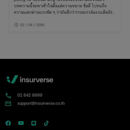
บทความนี้จะพาเข้าใจตั้งแต่ความหมาย ข้อดี ไปจนถึง
ความแตกต่างแบบชัด ๆ ว่ามันดีกว่ากรมธรรม์แบบเดิมยัง
ไง และเหมาะกับใครจริง ๆ
schedule
02 / 04 / 2569
02​ 842 9899
support@insurverse.co.th