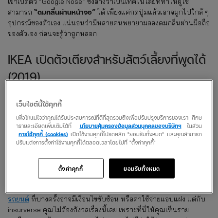
เขาเปิดตัว “Google Nose” ซึ่งอ้างว่าเป็นเทคโนโลยีที่ทำให้ผู้ใช้
“ดมกลิ่นผ่านหน้าจอ”
สามารถ
ได้ เพียงแค่กดปุ่มแล้วเอาจมูกไปใกล้ ๆ
อุปกรณ์ของตัวเอง แน่นอนว่ามีหลายคนพยายามลองดมกลิ่นผ่านมือถือ
ของตัวเอง ก่อนจะรู้ว่าถูกหลอก
IKEA เปิดตัวเตียงสำหรับสัตว์เลี้ยงที่พูดได้
(2019)
IKEA เคยประกาศเปิดตัว “LURVIG PET TALK” ซึ่งเป็นเตียงสัตว์เลี้ยง
อัจฉริยะที่สามารถ “พูดคุย” กับสัตว์เลี้ยงของเจ้าของได้ โดยอ้างว่าเตียง
เว็บไซต์นี้ใช้คุกกี้
นี้จะช่วยให้เข้าใจความต้องการของน้องหมาและน้องแมวมากขึ้น คน
เพื่อให้แน่ใจว่าคุณได้รับประสบการณ์ที่ดีที่สุดรวมถึงเพื่อปรับปรุงบริการของเรา ศึกษ
รักสัตว์จำนวนมากตื่นเต้นจนรีบไปถามหาในร้าน ก่อนจะรู้ว่าเป็นมุก
ารายละเอียดเพิ่มเติมได้ที่
นโยบายคุ้มครองข้อมูลส่วนบุคคลของบริษัทฯ
ในส่วน
โกหก
การใช้คุกกี้ (cookies)
เปิดใช้งานคุกกี้โปรดคลิก "ยอมรับทั้งหมด" และคุณสามารถ
ปรับแต่งการตั้งค่าใช้งานคุกกี้ได้ตลอดเวลาโดยไปที่ "ตั้งค่าคุกกี้"
การปล่อยข่าวปลอมในวัน April Fool’s Day บางครั้งทำให้คนหลงเชื่อ
กันจริง ๆ อย่างกรณี BBC หลอกว่ามีต้นสปาเกตตี หรือ Taco Bell
ตั้งค่าคุกกี้
ยอมรับทั้งหมด
บอกว่าซื้อ Liberty Bell ซึ่งแสดงให้เห็นว่าเวลาเราเชื่ออะไรที่ไม่จริง
อาจทำให้เกิดความเข้าใจผิดได้ เช่นเดียวกับการเลือก
ประกันภัย
รถยนต์
ที่บางครั้งอาจมีเงื่อนไขซับซ้อน หรือค่าใช้จ่ายแอบแฝง แต่กับ
insurverse คุณไม่ต้องกังวลเรื่องนี้เลย เพราะที่นี่ให้คุณเห็นราย