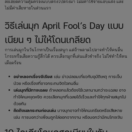
ละเอียดความคุ้มครองแบบตรงไปตรงมา ไม่มีค่าใช้จ่ายแอบแฝง และ
ไม่มีค่าเสียหายในส่วนแรก
วิธีเล่นมุก April Fool’s Day แบบ
เนียน ๆ ไม่ให้โดนเกลียด
การเล่นมุกในวันโกหกเป็นเรื่องสนุก แต่ถ้าพลาดไปอาจทำให้คนอื่น
โกรธหรือเสียความรู้สึกได้ ควรเลือกมุกที่เล่นแล้วขำจริง ไม่ใช่ทำให้คน
เดือดร้อน
อย่าหลอกเรื่องซีเรียส
เช่น ข่าวปลอมเกี่ยวกับอุบัติเหตุ การเจ็บ
ป่วย หรือเรื่องที่อาจกระทบจิตใจคนอื่น
เล่นมุกที่มีทางเฉลย
ถ้าหลอกแล้วต้องใช้เวลานานกว่าจะเฉลย อาจ
ทำให้คนหงุดหงิด ควรเลือกมุกที่เฉลยได้เร็วและทำให้ทุกฝ่ายสนุกไป
ด้วยกัน
คิดถึงผลกระทบก่อนเล่น
บางมุกอาจทำให้คนเครียดหรือเสียหาย
เช่น การบอกว่าเพื่อนถูกไล่ออกจากงาน หรือบอกว่ามีคนโกงเงิน