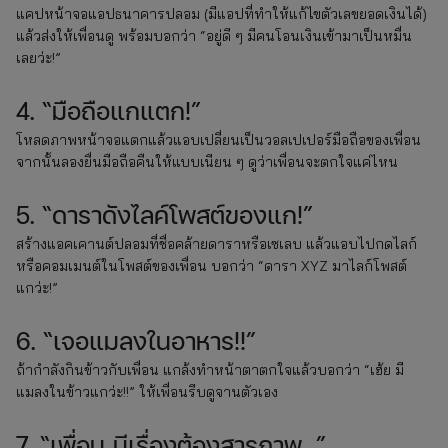
แคปหน้าจอแอปธนาคารปลอม (มีแอปที่ทำให้แก้ไขตัวเลขยอดเงินได้)
แล้วส่งให้เพื่อนดู พร้อมบอกว่า “อยู่ดี ๆ มีคนโอนเงินเข้ามาเป็นหมื่น
เลยว่ะ!”
4. “มือถือแกแตก!”
โหลดภาพหน้าจอแตกแล้วแอบเปลี่ยนเป็นวอลเปเปอร์มือถือของเพื่อน
จากนั้นลองยื่นมือถือคืนให้แบบเนียน ๆ ดูว่าเพื่อนจะตกใจแค่ไหน
5. “ดาราดังไลค์โพสต์ของแก!”
สร้างแอคเคานต์ปลอมที่ชื่อคล้ายดาราหรือเซเลบ แล้วแอบไปกดไลก์
หรือคอมเมนต์ในโพสต์ของเพื่อน บอกว่า “ดารา XYZ มาไลก์โพสต์
แกว่ะ!”
6. “เจอแมลงในอาหาร!!”
ถ้ากำลังกินข้าวกับเพื่อน แกล้งทำหน้าตาตกใจแล้วบอกว่า “เฮ้ย มี
แมลงในข้าวแกว่ะ!!” ให้เพื่อนรีบดูจานตัวเอง
7. “เพื่อน มีเรื่องต้องสารภาพ…”