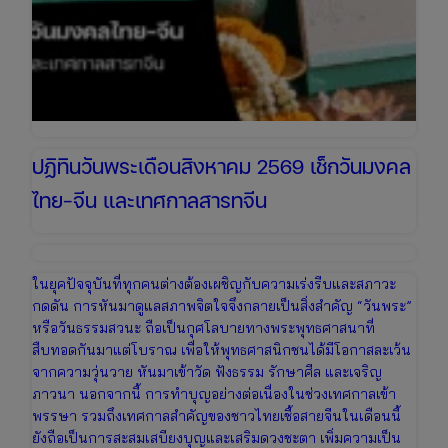
ปฏิทินวันพระเดือนสิงหาคม 2569 เช็กวันมงคล
ไทย-จีน และเทศกาลสารทจีน
ในยุคปัจจุบันที่ทุกคนต่างต้องเผชิญกับความเร่งรีบและสภาวะ
กดดัน การหันมาดูแลสภาพจิตใจจึงกลายเป็นสิ่งสำคัญ “วันพระ”
หรือวันธรรมสวนะ ถือเป็นกุศโลบายทางพระพุทธศาสนาที่
สืบทอดกันมาแต่โบราณ เพื่อให้พุทธศาสนิกชนได้มีโอกาสละเว้น
จากความวุ่นวาย หันมาเข้าวัด ฟังธรรม รักษาศีล และเจริญ
ภาวนา นอกจากนี้ การทำบุญอย่างต่อเนื่องในช่วงเทศกาลเข้า
พรรษา รวมถึงเทศกาลสำคัญของชาวไทยเชื้อสายจีนในเดือนนี้
ยังถือเป็นการสะสมเสบียงบุญและเสริมดวงชะตา เพิ่มความเป็น