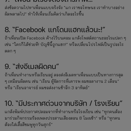
ส่งข้อความไปหาเพื่อนแบบจริงจัง “แก เราขอโทษนะ เราทำบางอย่าง
ผิดพลาดไป” ทำให้เพื่อนเริ่มคิดว่าเกิดอะไรขึ้น
8. “Facebook แกโดนแฮกแล้วนะ!”
ถ้าเพื่อนเปิด Facebook ค้างไว้บนคอม แกล้งโพสต์สถานะอะไรแปลก ๆ
เช่น “ใครก็ได้ช่วยที! บัญชีนี้ถูกแฮก!” หรือเปลี่ยนโปรไฟล์เป็นรูปอะไร
ตลก ๆ
9. “ส่งอีเมลผิดคน”
ถ้าเพื่อนทำงานหรือเรียนอยู่ ลองส่งอีเมลหาเพื่อนแบบเป็นทางการสุด
ๆ เหมือนผิดคน เช่น “เรียน ผู้จัดการที่เคารพ ผมขอลางาน 2 เดือน”
หรือ “เรียนอาจารย์ ผมขอส่งงานช้าอีก 3 อาทิตย์”
10. “มีประกาศด่วนจากบริษัท / โรงเรียน”
แกล้งพิมพ์ประกาศปลอมจากที่ทำงานหรือโรงเรียน เช่น “ทุกคนต้อง
มาร่วมกิจกรรมร้องเพลงประสานเสียงตอน 8 โมงเช้า” หรือ “ทุกคน
ต้องใส่เสื้อสีชมพูทุกวันศุกร์”