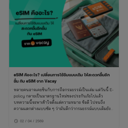
eSIM คืออะไร? เปลี่ยนการใช้ซิมแบบเดิม ให้สะดวกขึ้นอีก
ขั้น กับ eSIM จาก Vacay
หลายคนอาจเคยชินกับการถือกรมธรรม์เป็นเล่ม แต่วันนี้ E-
policy กลายเป็นมาตรฐานใหม่ของประกันภัยไปแล้ว
บทความนี้จะพาเข้าใจตั้งแต่ความหมาย ข้อดี ไปจนถึง
ความแตกต่างแบบชัด ๆ ว่ามันดีกว่ากรมธรรม์แบบเดิมยัง
ไง และเหมาะกับใครจริง ๆ
schedule
02 / 04 / 2569