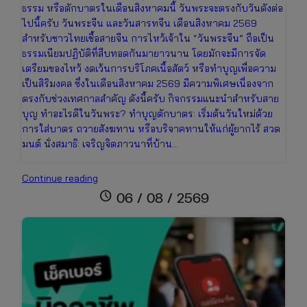
ธรรม หรือตักบาตรในเดือนสิงหาคมนี้ วันพระจะตรงกับวันดังต่อ
ไปนี้ครับ วันพระจีน และวันสารทจีน เดือนสิงหาคม 2569
สำหรับชาวไทยเชื้อสายจีน การไหว้เจ้าใน “วันพระจีน” ถือเป็น
ธรรมเนียมปฏิบัติที่สืบทอดกันมายาวนาน โดยมักจะมีการจัด
เตรียมของไหว้ งดเว้นการบริโภคเนื้อสัตว์ หรือทำบุญเพื่อความ
เป็นสิริมงคล ซึ่งในเดือนสิงหาคม 2569 มีความพิเศษเนื่องจาก
ตรงกับช่วงเทศกาลสำคัญ ดังนี้ครับ กิจกรรมแนะนำสำหรับสาย
บุญ ทำอะไรดีในวันพระ? ทำบุญตักบาตร: เริ่มต้นวันใหม่ด้วย
การใส่บาตร ถวายสังฆทาน หรือบริจาคทานให้แก่ผู้ยากไร้ สวด
มนต์ นั่งสมาธิ: เจริญจิตภาวนาที่บ้าน…
ปฏิทิน
Continue reading
วันพระ
schedule
06 / 08 / 2569
เดือน
สิงหาคม
2569
เช็ก
วัน
มงคล
ไทย-