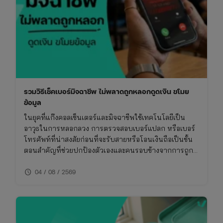
จีน
และ
เทศกาล
สารท
จีน
รวมวิธีเช็คเบอร์มิจฉาชีพ ไม่พลาดถูกหลอกดูดเงิน ขโมย
ข้อมูล
ในยุคที่แก๊งคอลเซ็นเตอร์และมิจฉาชีพใช้เทคโนโลยีเป็น
อาวุธในการหลอกลวง การตรวจสอบเบอร์แปลก หรือเบอร์
โทรศัพท์ที่น่าสงสัยก่อนที่จะรับสายหรือโอนเงินถือเป็นขั้น
ตอนสำคัญที่ช่วยปกป้องตัวเองและคนรอบข้างจากการถูก
โกง การเช็คเบอร์มิจฉาชีพไม่ใช่เรื่องยาก หากคุณรู้วิธีที่ถูก
schedule
ต้องและใช้เครื่องมือที่เหมาะสม บทความนี้จึงรวบรวมวิธี
04 / 08 / 2569
การเช็คเบอร์มิจฉาชีพและข้อควรระวังที่คุณไม่ควรพลาด