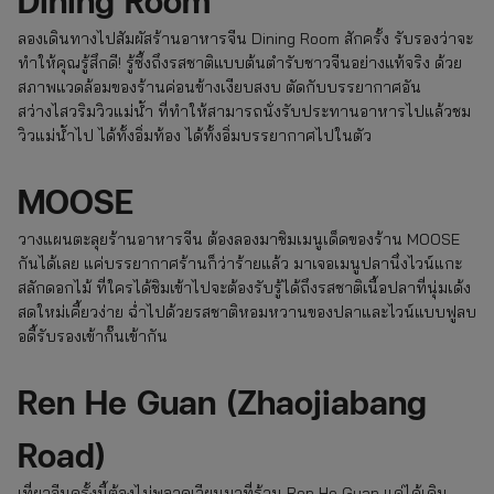
ลองเดินทางไปสัมผัสร้านอาหารจีน Dining Room สักครั้ง รับรองว่าจะ
ทำให้คุณรู้สึกดี! รู้ซึ้งถึงรสชาติแบบต้นตำรับชาวจีนอย่างแท้จริง ด้วย
สภาพแวดล้อมของร้านค่อนข้างเงียบสงบ ตัดกับบรรยากาศอัน
สว่างไสวริมวิวแม่น้ำ ที่ทำให้สามารถนั่งรับประทานอาหารไปแล้วชม
วิวแม่น้ำไป ได้ทั้งอิ่มท้อง ได้ทั้งอิ่มบรรยากาศไปในตัว
MOOSE
วางแผนตะลุยร้านอาหารจีน ต้องลองมาชิมเมนูเด็ดของร้าน MOOSE
กันได้เลย แค่บรรยากาศร้านก็ว่าร้ายแล้ว มาเจอเมนูปลานึ่งไวน์แกะ
สลักดอกไม้ ที่ใครได้ชิมเข้าไปจะต้องรับรู้ได้ถึงรสชาติเนื้อปลาที่นุ่มเด้ง
สดใหม่เคี้ยวง่าย ฉ่ำไปด้วยรสชาติหอมหวานของปลาและไวน์แบบฟูลบ
อดี้รับรองเข้ากั๊นเข้ากัน
Ren He Guan (Zhaojiabang
Road)
เที่ยวจีนครั้งนี้ต้องไม่พลาดเวียนมาที่ร้าน Ren He Guan แค่ได้เดิน