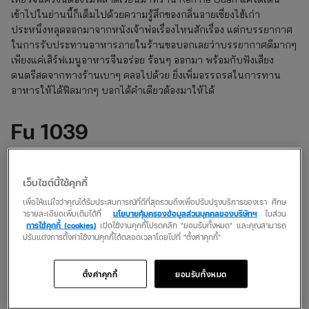
เข้าไปในย่านนี้ก็เต็มไปด้วยความรู้สึกของกลิ่นอายเซี่ยงไฮ้เก่า
ประหนึ่งหลุดออกมาจากหนังเจ้าพ่อเรื่องไหนสักเรื่อง แต่กบรรยากาศ
ในการรับประทานอาหารภายในร้านขอบอกเลยว่าบรรยากาศดีมากๆ
เพียงแค่เสิร์ฟเมนูอาหารจีนอร่อย ร้อนๆ ออกมา พร้อมกับฟังเสียง
ดนตรีสดจากทางร้านเบาๆ คลอไปด้วย ยิ่งเพิ่มอรรถรสในการทาน
อาหารให้ได้ฟีลมากๆ บอกได้คำเดียวต้องมาให้ได้
Fu 1039
ถ้ามองหาร้านอาหารจีนฉบับชาวจีนแท้แน่นอน ต้องมองหาร้าน Fu
1039 ที่มีการตกแต่งร้านภายใต้ Concept อาคารสีขาวบริสุทธิ์ ผสม
เว็บไซต์นี้ใช้คุกกี้
ผสานกับบรรยากาศภายในร้านเข้ากับเมนูอาหารจีนอันจัดจ้าน จึง
ทำให้ทุกเมนูของเชฟชาวจีน ดูโดดเด่นมากยิ่งขึ้น ใครมาที่นี่ต้องลองสั่ง
เพื่อให้แน่ใจว่าคุณได้รับประสบการณ์ที่ดีที่สุดรวมถึงเพื่อปรับปรุงบริการของเรา ศึกษ
ารายละเอียดเพิ่มเติมได้ที่
นโยบายคุ้มครองข้อมูลส่วนบุคคลของบริษัทฯ
ในส่วน
เมนูปลาหมึกผัดขี้เมา ที่คัดสรรปลาหมึกสดใหม่มารังสรรค์เป็นเมนู
การใช้คุกกี้ (cookies)
เปิดใช้งานคุกกี้โปรดคลิก "ยอมรับทั้งหมด" และคุณสามารถ
คลุกเคล้าผัดจนเข้าเนื้อ จนกลายมาเป็นเมนูแนะนำสุดเด็ดของที่นี่ที่ต้อง
ปรับแต่งการตั้งค่าใช้งานคุกกี้ได้ตลอดเวลาโดยไปที่ "ตั้งค่าคุกกี้"
ลอง
ตั้งค่าคุกกี้
ยอมรับทั้งหมด