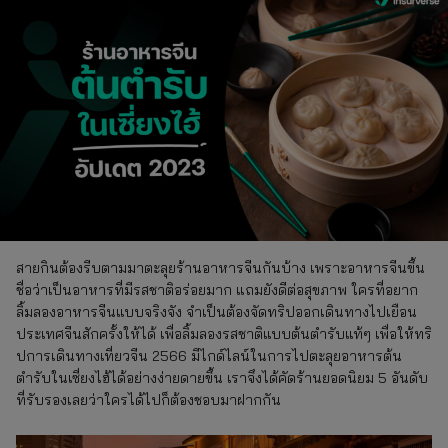
สายกินต้องรีบตามมาตะลุยร้านอาหารจีนกันบ้าง เพราะอาหารจีนขึ้น
ชื่อว่าเป็นอาหารที่มีรสชาติอร่อยมาก แถมยังดีต่อสุขภาพ ใครที่อยาก
ลิ้มลองอาหารจีนแบบจริงจัง จำเป็นต้องจัดทริปออกเดินทางไปเยือน
ประเทศจีนสักครั้งให้ได้ เพื่อลิ้มลองรสชาติแบบต้นตำรับแท้ๆ เพื่อให้ทริ
ปการเดินทางเที่ยวจีน 2566 มีไกด์ไลน์ในการไปตะลุยอาหารต้น
ตำรับในเซี่ยงไฮ้ได้อย่างง่ายดายขึ้น เราจึงได้คัดร้านยอดนิยม 5 อันดับ
ที่รับรองเลยว่าใครได้ไปก็ต้องชอบมาฝากกัน