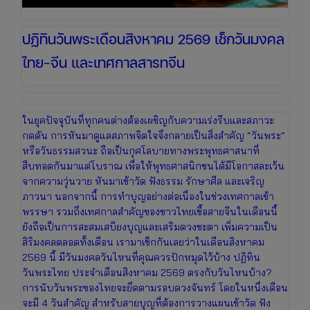
ปฏิทินวันพระเดือนสิงหาคม 2569 เช็กวันมงคล
ไทย-จีน และเทศกาลสารทจีน
ในยุคปัจจุบันที่ทุกคนต่างต้องเผชิญกับความเร่งรีบและสภาวะ
กดดัน การหันมาดูแลสภาพจิตใจจึงกลายเป็นสิ่งสำคัญ “วันพระ”
หรือวันธรรมสวนะ ถือเป็นกุศโลบายทางพระพุทธศาสนาที่
สืบทอดกันมาแต่โบราณ เพื่อให้พุทธศาสนิกชนได้มีโอกาสละเว้น
จากความวุ่นวาย หันมาเข้าวัด ฟังธรรม รักษาศีล และเจริญ
ภาวนา นอกจากนี้ การทำบุญอย่างต่อเนื่องในช่วงเทศกาลเข้า
พรรษา รวมถึงเทศกาลสำคัญของชาวไทยเชื้อสายจีนในเดือนนี้
ยังถือเป็นการสะสมเสบียงบุญและเสริมดวงชะตา เพิ่มความเป็น
สิริมงคลตลอดทั้งเดือน เรามาเช็กกันเลยว่าในเดือนสิงหาคม
2569 นี้ มีวันมงคลวันไหนที่คุณควรปักหมุดไว้บ้าง ปฏิทิน
วันพระไทย ประจำเดือนสิงหาคม 2569 ตรงกับวันไหนบ้าง?
การนับวันพระของไทยจะยึดตามรอบดวงจันทร์ โดยในหนึ่งเดือน
จะมี 4 วันสำคัญ สำหรับสายบุญที่ต้องการวางแผนเข้าวัด ฟัง