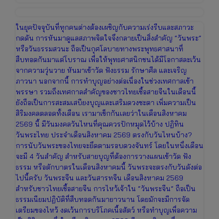
ในยุคปัจจุบันที่ทุกคนต่างต้องเผชิญกับความเร่งรีบและสภาวะ
กดดัน การหันมาดูแลสภาพจิตใจจึงกลายเป็นสิ่งสำคัญ “วันพระ”
หรือวันธรรมสวนะ ถือเป็นกุศโลบายทางพระพุทธศาสนาที่
สืบทอดกันมาแต่โบราณ เพื่อให้พุทธศาสนิกชนได้มีโอกาสละเว้น
จากความวุ่นวาย หันมาเข้าวัด ฟังธรรม รักษาศีล และเจริญ
ภาวนา นอกจากนี้ การทำบุญอย่างต่อเนื่องในช่วงเทศกาลเข้า
พรรษา รวมถึงเทศกาลสำคัญของชาวไทยเชื้อสายจีนในเดือนนี้
ยังถือเป็นการสะสมเสบียงบุญและเสริมดวงชะตา เพิ่มความเป็น
สิริมงคลตลอดทั้งเดือน เรามาเช็กกันเลยว่าในเดือนสิงหาคม
2569 นี้ มีวันมงคลวันไหนที่คุณควรปักหมุดไว้บ้าง ปฏิทิน
วันพระไทย ประจำเดือนสิงหาคม 2569 ตรงกับวันไหนบ้าง?
การนับวันพระของไทยจะยึดตามรอบดวงจันทร์ โดยในหนึ่งเดือน
จะมี 4 วันสำคัญ สำหรับสายบุญที่ต้องการวางแผนเข้าวัด ฟัง
ธรรม หรือตักบาตรในเดือนสิงหาคมนี้ วันพระจะตรงกับวันดังต่อ
ไปนี้ครับ วันพระจีน และวันสารทจีน เดือนสิงหาคม 2569
สำหรับชาวไทยเชื้อสายจีน การไหว้เจ้าใน “วันพระจีน” ถือเป็น
ธรรมเนียมปฏิบัติที่สืบทอดกันมายาวนาน โดยมักจะมีการจัด
เตรียมของไหว้ งดเว้นการบริโภคเนื้อสัตว์ หรือทำบุญเพื่อความ