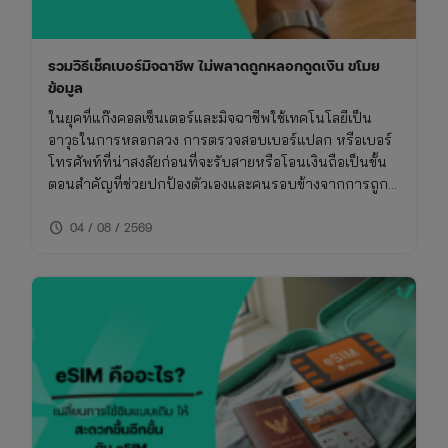
รวมวิธีเช็คเบอร์มิจฉาชีพ ไม่พลาดถูกหลอกดูดเงิน ขโมย
ข้อมูล
ในยุคที่แก๊งคอลเซ็นเตอร์และมิจฉาชีพใช้เทคโนโลยีเป็น
อาวุธในการหลอกลวง การตรวจสอบเบอร์แปลก หรือเบอร์
โทรศัพท์ที่น่าสงสัยก่อนที่จะรับสายหรือโอนเงินถือเป็นขั้น
ตอนสำคัญที่ช่วยปกป้องตัวเองและคนรอบข้างจากการถูก
โกง การเช็คเบอร์มิจฉาชีพไม่ใช่เรื่องยาก หากคุณรู้วิธีที่ถูก
schedule
ต้องและใช้เครื่องมือที่เหมาะสม บทความนี้จึงรวบรวมวิธี
04 / 08 / 2569
การเช็คเบอร์มิจฉาชีพและข้อควรระวังที่คุณไม่ควรพลาด