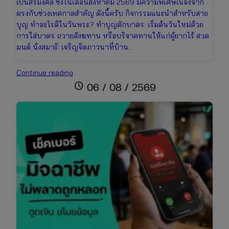
เป็นสิริมงคล ซึ่งในเดือนสิงหาคม 2569 มีความพิเศษเนื่องจาก
ตรงกับช่วงเทศกาลสำคัญ ดังนี้ครับ กิจกรรมแนะนำสำหรับสาย
บุญ ทำอะไรดีในวันพระ? ทำบุญตักบาตร: เริ่มต้นวันใหม่ด้วย
การใส่บาตร ถวายสังฆทาน หรือบริจาคทานให้แก่ผู้ยากไร้ สวด
มนต์ นั่งสมาธิ: เจริญจิตภาวนาที่บ้าน…
ปฏิทิน
Continue reading
วันพระ
schedule
06 / 08 / 2569
เดือน
สิงหาคม
2569
เช็ก
วัน
มงคล
ไทย-
จีน
และ
เทศกาล
สารท
จีน