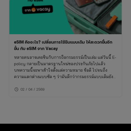
eSIM คืออะไร? เปลี่ยนการใช้ซิมแบบเดิม ให้สะดวกขึ้นอีก
ขั้น กับ eSIM จาก Vacay
หลายคนอาจเคยชินกับการถือกรมธรรม์เป็นเล่ม แต่วันนี้ E-
policy กลายเป็นมาตรฐานใหม่ของประกันภัยไปแล้ว
บทความนี้จะพาเข้าใจตั้งแต่ความหมาย ข้อดี ไปจนถึง
ความแตกต่างแบบชัด ๆ ว่ามันดีกว่ากรมธรรม์แบบเดิมยัง
ไง และเหมาะกับใครจริง ๆ
schedule
02 / 04 / 2569