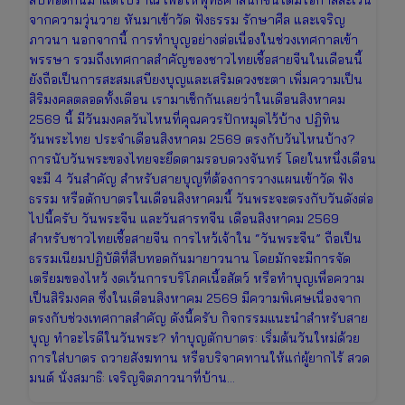
จากความวุ่นวาย หันมาเข้าวัด ฟังธรรม รักษาศีล และเจริญ
ภาวนา นอกจากนี้ การทำบุญอย่างต่อเนื่องในช่วงเทศกาลเข้า
พรรษา รวมถึงเทศกาลสำคัญของชาวไทยเชื้อสายจีนในเดือนนี้
ยังถือเป็นการสะสมเสบียงบุญและเสริมดวงชะตา เพิ่มความเป็น
สิริมงคลตลอดทั้งเดือน เรามาเช็กกันเลยว่าในเดือนสิงหาคม
2569 นี้ มีวันมงคลวันไหนที่คุณควรปักหมุดไว้บ้าง ปฏิทิน
วันพระไทย ประจำเดือนสิงหาคม 2569 ตรงกับวันไหนบ้าง?
การนับวันพระของไทยจะยึดตามรอบดวงจันทร์ โดยในหนึ่งเดือน
จะมี 4 วันสำคัญ สำหรับสายบุญที่ต้องการวางแผนเข้าวัด ฟัง
ธรรม หรือตักบาตรในเดือนสิงหาคมนี้ วันพระจะตรงกับวันดังต่อ
ไปนี้ครับ วันพระจีน และวันสารทจีน เดือนสิงหาคม 2569
สำหรับชาวไทยเชื้อสายจีน การไหว้เจ้าใน “วันพระจีน” ถือเป็น
ธรรมเนียมปฏิบัติที่สืบทอดกันมายาวนาน โดยมักจะมีการจัด
เตรียมของไหว้ งดเว้นการบริโภคเนื้อสัตว์ หรือทำบุญเพื่อความ
เป็นสิริมงคล ซึ่งในเดือนสิงหาคม 2569 มีความพิเศษเนื่องจาก
ตรงกับช่วงเทศกาลสำคัญ ดังนี้ครับ กิจกรรมแนะนำสำหรับสาย
บุญ ทำอะไรดีในวันพระ? ทำบุญตักบาตร: เริ่มต้นวันใหม่ด้วย
การใส่บาตร ถวายสังฆทาน หรือบริจาคทานให้แก่ผู้ยากไร้ สวด
มนต์ นั่งสมาธิ: เจริญจิตภาวนาที่บ้าน…