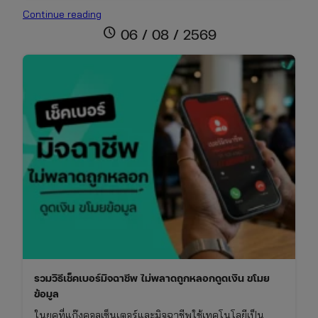
ปฏิทิน
Continue reading
วันพระ
schedule
06 / 08 / 2569
เดือน
สิงหาคม
2569
เช็ก
วัน
มงคล
ไทย-
จีน
และ
เทศกาล
สารท
จีน
รวมวิธีเช็คเบอร์มิจฉาชีพ ไม่พลาดถูกหลอกดูดเงิน ขโมย
ข้อมูล
ในยุคที่แก๊งคอลเซ็นเตอร์และมิจฉาชีพใช้เทคโนโลยีเป็น