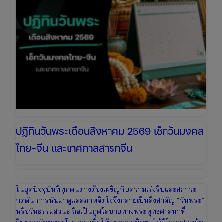
2569
เช็ก
วัน
หยุด
ยาว
เตรียม
ตัว
เที่ยว
วัน
แม่
ปฏิทินวันพระเดือนสิงหาคม 2569 เช็กวันมงคล
ไทย-จีน และเทศกาลสารทจีน
ในยุคปัจจุบันที่ทุกคนต่างต้องเผชิญกับความเร่งรีบและสภาวะ
กดดัน การหันมาดูแลสภาพจิตใจจึงกลายเป็นสิ่งสำคัญ “วันพระ”
หรือวันธรรมสวนะ ถือเป็นกุศโลบายทางพระพุทธศาสนาที่
สืบทอดกันมาแต่โบราณ เพื่อให้พุทธศาสนิกชนได้มีโอกาสละเว้น