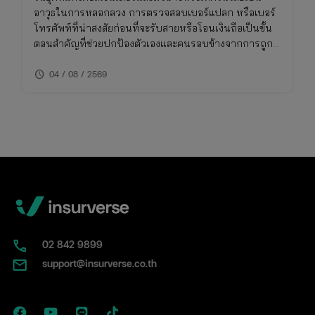
อาวุธในการหลอกลวง การตรวจสอบเบอร์แปลก หรือเบอร์
โทรศัพท์ที่น่าสงสัยก่อนที่จะรับสายหรือโอนเงินถือเป็นขั้น
ตอนสำคัญที่ช่วยปกป้องตัวเองและคนรอบข้างจากการถูก
โกง การเช็คเบอร์มิจฉาชีพไม่ใช่เรื่องยาก หากคุณรู้วิธีที่ถูก
schedule
ต้องและใช้เครื่องมือที่เหมาะสม บทความนี้จึงรวบรวมวิธี
04 / 08 / 2569
การเช็คเบอร์มิจฉาชีพและข้อควรระวังที่คุณไม่ควรพลาด
02​ 842 9899
support@insurverse.co.th