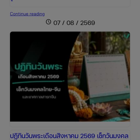
อัปเดต
Continue reading
ปฏิทิน
schedule
07 / 08 / 2569
วัน
หยุด
เดือน
สิงหาคม
2569
เช็ก
วัน
หยุด
ยาว
เตรียม
ตัว
เที่ยว
วัน
แม่
ปฏิทินวันพระเดือนสิงหาคม 2569 เช็กวันมงคล