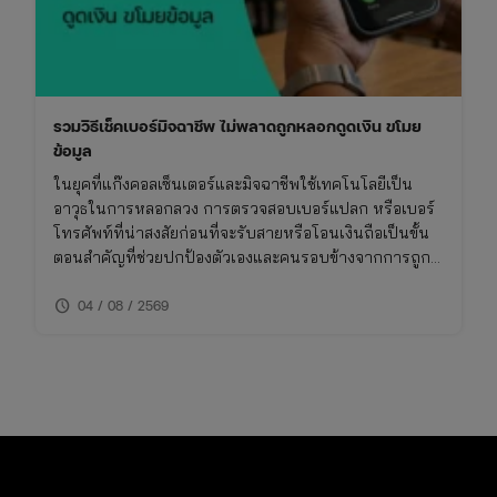
สารท
จีน
รวมวิธีเช็คเบอร์มิจฉาชีพ ไม่พลาดถูกหลอกดูดเงิน ขโมย
ข้อมูล
ในยุคที่แก๊งคอลเซ็นเตอร์และมิจฉาชีพใช้เทคโนโลยีเป็น
อาวุธในการหลอกลวง การตรวจสอบเบอร์แปลก หรือเบอร์
โทรศัพท์ที่น่าสงสัยก่อนที่จะรับสายหรือโอนเงินถือเป็นขั้น
ตอนสำคัญที่ช่วยปกป้องตัวเองและคนรอบข้างจากการถูก
โกง การเช็คเบอร์มิจฉาชีพไม่ใช่เรื่องยาก หากคุณรู้วิธีที่ถูก
schedule
ต้องและใช้เครื่องมือที่เหมาะสม บทความนี้จึงรวบรวมวิธี
04 / 08 / 2569
การเช็คเบอร์มิจฉาชีพและข้อควรระวังที่คุณไม่ควรพลาด