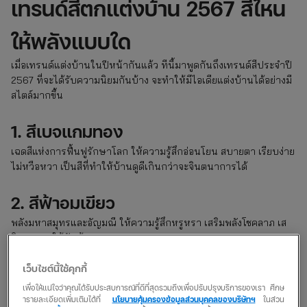
เทรนด์สีตกแต่งบ้าน 2567 สีไหน
ให้พลังแบบใด
เมื่อเทรนด์แต่งบ้านในปีหน้ากันแล้ว ทีนี้มาพูดกันถึงเทรนด์สีประจำปี
2567 ที่จะได้รับความนิยมกันบ้าง จะทำให้มีไอเดียแต่งบ้านได้อย่างมี
สไตล์มากขึ้น
1. สีเบจแกมทอง
เฉดสีแห่งการฟื้นฟูรักษาโลก ให้ความรู้สึกอ่อนโยน สบายตา เรียบง่าย
ไม่หวือหวา เป็นสีที่ทำให้บ้านดูดีเกินกว่าจะจินตนาการได้
2. สีฟ้าอมเขียว
พลังมหาสมุทรและอัญมณี ให้ความรู้สึกหรูหรา เสริมพลังโชคลาภ เส
ริมความมูให้กับบ้าน
เว็บไซต์นี้ใช้คุกกี้
3. สีส้มอมน้ำตาล
เพื่อให้แน่ใจว่าคุณได้รับประสบการณ์ที่ดีที่สุดรวมถึงเพื่อปรับปรุงบริการของเรา ศึกษ
เฉดสีแห่งการเปลี่ยนแปลงและเปลี่ยนผ่าน สร้างพลังบวก มอบความ
ารายละเอียดเพิ่มเติมได้ที่
นโยบายคุ้มครองข้อมูลส่วนบุคคลของบริษัทฯ
ในส่วน