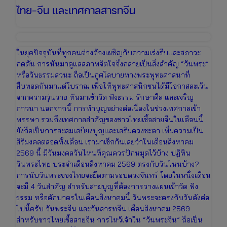
ไทย-จีน และเทศกาลสารทจีน
ในยุคปัจจุบันที่ทุกคนต่างต้องเผชิญกับความเร่งรีบและสภาวะ
กดดัน การหันมาดูแลสภาพจิตใจจึงกลายเป็นสิ่งสำคัญ “วันพระ”
หรือวันธรรมสวนะ ถือเป็นกุศโลบายทางพระพุทธศาสนาที่
สืบทอดกันมาแต่โบราณ เพื่อให้พุทธศาสนิกชนได้มีโอกาสละเว้น
จากความวุ่นวาย หันมาเข้าวัด ฟังธรรม รักษาศีล และเจริญ
ภาวนา นอกจากนี้ การทำบุญอย่างต่อเนื่องในช่วงเทศกาลเข้า
พรรษา รวมถึงเทศกาลสำคัญของชาวไทยเชื้อสายจีนในเดือนนี้
ยังถือเป็นการสะสมเสบียงบุญและเสริมดวงชะตา เพิ่มความเป็น
สิริมงคลตลอดทั้งเดือน เรามาเช็กกันเลยว่าในเดือนสิงหาคม
2569 นี้ มีวันมงคลวันไหนที่คุณควรปักหมุดไว้บ้าง ปฏิทิน
วันพระไทย ประจำเดือนสิงหาคม 2569 ตรงกับวันไหนบ้าง?
การนับวันพระของไทยจะยึดตามรอบดวงจันทร์ โดยในหนึ่งเดือน
จะมี 4 วันสำคัญ สำหรับสายบุญที่ต้องการวางแผนเข้าวัด ฟัง
ธรรม หรือตักบาตรในเดือนสิงหาคมนี้ วันพระจะตรงกับวันดังต่อ
ไปนี้ครับ วันพระจีน และวันสารทจีน เดือนสิงหาคม 2569
สำหรับชาวไทยเชื้อสายจีน การไหว้เจ้าใน “วันพระจีน” ถือเป็น