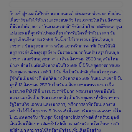
ก้าวเข้าสู่ช่วงครึ่งปีหลัง หลายคนคงกำลังมองหาช่วงเวลาพักผ่อน
เพื่อชาร์จพลังให้ตัวเองและครอบครัว โดยเฉพาะในเดือนสิงหาคม
ที่มีวันสำคัญอย่าง “วันแม่แห่งชาติ” ซึ่งถือเป็นโอกาสดีที่จะพาคุณ
แม่และคนที่คุณรักไปท่องเที่ยว สำหรับใครที่กำลังมองหา วัน
หยุดเดือนสิงหาคม 2569 วันนี้เราได้รวบรวมปฏิทินวันหยุด
ราชการ วันหยุดธนาคาร พร้อมแจกทริกการลาพักร้อนให้ได้
หยุดยาวต่อเนื่องสูงสุดถึง 5 วันรวด มาฝากกันครับ สรุปวันหยุด
ราชการและวันหยุดธนาคาร เดือนสิงหาคม 2569 หยุดวันไหน
บ้าง? สำหรับเดือนสิงหาคมในปี 2569 นี้ มีวันหยุดราชการและ
วันหยุดธนาคารประจำปี 1 วัน ซึ่งเป็นวันสำคัญที่คนไทยทุกคน
รู้จักกันเป็นอย่างดี นั่นก็คือ: 12 สิงหาคม 2569 วันแม่แห่งชาติ วัน
พุธที่ 12 สิงหาคม 2569: เป็นวันเฉลิมพระชนมพรรษาสมเด็จ
พระนางเจ้าสิริกิติ์ พระบรมราชินีนาถ พระบรมราชชนนีพันปี
หลวง และถือเป็น วันแม่แห่งชาติ (เป็นวันหยุดของทั้งข้าราชการ
รัฐวิสาหกิจ เอกชน และธนาคาร) ทริกการลาพักร้อน: ลางาน
อย่างไรให้ได้หยุดยาว 5 วันรวด! เนื่องจากวันหยุดแม่แห่งชาติใน
ปี 2569 ตรงกับ “วันพุธ” ซึ่งอยู่กลางสัปดาห์พอดี สำหรับมนุษย์
เงินเดือนที่ต้องการจัดทริปไปเที่ยวต่างจังหวัด หรือเดินทางกลับ
ภูมิลำเนา สามารถใช้สิทธิลาพักร้อนเพิ่มเติมเพื่อสร้าง…