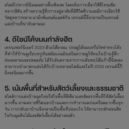
สไตล์ไปจากมินิมอลอย่างสิ้นเชิงเลย โดยเน้นการเลือกใช้สีโทนเข้ม
หลากสีสัน สร้างความรู้สึกการอยู่อาศัยที่มีชีวิตชีวาและมีการเลือกใช้
วัสดุหลากหลาย มา
มิกซ์แอนด์
แมตช์กัน เทรนด์นี้จึงกลายเป็นเทรนด์
แต่งบ้านที่น่าจับตามอง
4. ดีไซน์โค้งมนกำลังฮิต
เทรนเฟอร์นิเจอร์ 2023 ด้วยโต๊ะกลม, ประตูโค้งมนหรือโซฟาทรงโค้ง
ที่ทำให้บ้านดูเรียบหรูทันสมัยแถมยังเสริมความมูให้คนในบ้านรู้สึก
ผ่อนคลายและปลอดภัย ได้รับอันตรายจากการเดินชนโต๊ะเก้าอี้น้อยลง
สามารถนำมาตกแต่งได้กับบ้านหลายสไตล์และในปี 2024 เทรนด์นี้ก็
ยิ่งจะนิยมมากขึ้น
5. เน้นพื้นที่สำหรับสัตว์เลี้ยงและธรรมชาติ
สไตล์การแต่งบ้านยุคใหม่ใส่ใจพื้นที่สีเขียวและจัดสรรพื้นที่ให้สัตว์เลี้ยง
มากขึ้น อาจเพราะชีวิตนอกบ้านและการทำงานเคร่งเครียดมากขึ้นทุก
วัน การกลับมาบ้านจึงกลายเป็นพื้นที่ปลอบใจ ให้สามารถพักผ่อนฮีล
ใจกับมุมต้นไม้และสัตว์เลี้ยงได้อย่างลงตัว