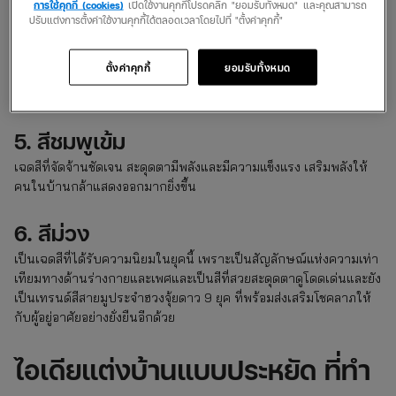
สบายตาสบายใจและความอบอุ่น
การใช้คุกกี้ (cookies)
เปิดใช้งานคุกกี้โปรดคลิก "ยอมรับทั้งหมด" และคุณสามารถ
ปรับแต่งการตั้งค่าใช้งานคุกกี้ได้ตลอดเวลาโดยไปที่ "ตั้งค่าคุกกี้"
4. สีเขียวอ่อนแบบดิจิทัล
ตั้งค่าคุกกี้
ยอมรับทั้งหมด
ให้ความรู้สึกถึงความทันสมัย สดใหม่ สนุกสนานอย่างอ่อนโยนและ
สบายใจ
5. สีชมพูเข้ม
เฉดสีที่จัดจ้านชัดเจน สะดุดตามีพลังและมีความแข็งแรง เสริมพลังให้
คนในบ้านกล้าแสดงออกมากยิ่งขึ้น
6. สีม่วง
เป็นเฉดสีที่ได้รับความนิยมในยุคนี้ เพราะเป็นสัญลักษณ์แห่งความเท่า
เทียมทางด้านร่างกายและเพศและเป็นสีที่สวยสะดุดตาดูโดดเด่นและยัง
เป็นเทรนด์สีสายมูประจำฮวงจุ้ยดาว 9 ยุค ที่พร้อมส่งเสริมโชคลาภให้
กับผู้อยู่อาศัยอย่างยั่งยืนอีกด้วย
ไอเดียแต่งบ้านแบบประหยัด ที่ทำ