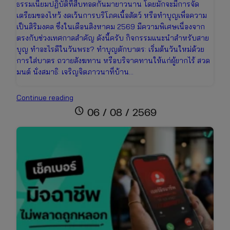
ธรรมเนียมปฏิบัติที่สืบทอดกันมายาวนาน โดยมักจะมีการจัด
เตรียมของไหว้ งดเว้นการบริโภคเนื้อสัตว์ หรือทำบุญเพื่อความ
เป็นสิริมงคล ซึ่งในเดือนสิงหาคม 2569 มีความพิเศษเนื่องจาก
ตรงกับช่วงเทศกาลสำคัญ ดังนี้ครับ กิจกรรมแนะนำสำหรับสาย
บุญ ทำอะไรดีในวันพระ? ทำบุญตักบาตร: เริ่มต้นวันใหม่ด้วย
การใส่บาตร ถวายสังฆทาน หรือบริจาคทานให้แก่ผู้ยากไร้ สวด
มนต์ นั่งสมาธิ: เจริญจิตภาวนาที่บ้าน…
ปฏิทิน
Continue reading
วันพระ
schedule
06 / 08 / 2569
เดือน
สิงหาคม
2569
เช็ก
วัน
มงคล
ไทย-
จีน
และ
เทศกาล