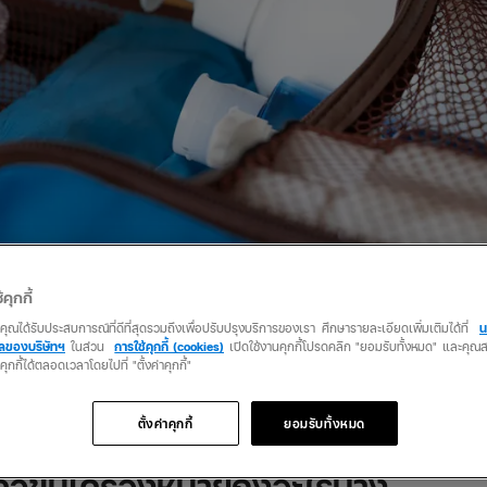
้คุกกี้
ย่างไรดี ไม่ให้ตื่นเต้น
ว่าคุณได้รับประสบการณ์ที่ดีที่สุดรวมถึงเพื่อปรับปรุงบริการของเรา ศึกษารายละเอียดเพิ่มเติมได้ที่
น
คลของบริษัทฯ
ในส่วน
การใช้คุกกี้ (cookies)
เปิดใช้งานคุกกี้โปรดคลิก "ยอมรับทั้งหมด" และคุ
ายเต็มไปหมด กลัวว่าขึ้นเครื่องบินครั้งแรกน่ากลัวไหมหรือกลัวจะเกิดปัญหา
นคุกกี้ได้ตลอดเวลาโดยไปที่ "ตั้งค่าคุกกี้"
มเติมทางโลกออนไลน์มากมาย ให้เราเรียนรู้ได้ก่อนใครจะทำให้เราสามารถเตรี
กระเป๋าสัมภาระเกี่ยวกับประเภทของเหลวขึ้นเครื่อง เราควรศึกษาข้อห้ามและข้
ะเป๋าเดินทางขึ้นมาให้กังวลใจ
ตั้งค่าคุกกี้
ยอมรับทั้งหมด
ลวขึ้นเครื่องหมายถึงอะไรบ้าง