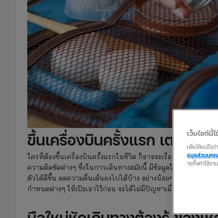
เว็บไซต์นี้ใช
ขึ้นเครื่องบินครั้งแรก เตรียมตัวอ
เพื่อให้แน่ใจ
อมูลส่วนบุค
ใครที่ต้องขึ้นเครื่องบินครั้งแรกในชีวิต ก็อาจจะเรื่องกังวลมากม
ารตั้งค่าใช้งา
ความติดขัดต่างๆ ซึ่งในการเดินทางสมัยนี้ มีข้อมูลให้ศึกษาเพิ่
ตัวได้ดีขึ้น ลดความตื่นเต้นลงไปได้บ้าง อย่างน้อยๆ เรื่องการจัด
กำหนดต่างๆ ให้เป๊ะเอาไว้ก่อน จะได้ไม่มีปัญหาเมื่อถูกตรวจค้นกร
มือใหม่หัดเดินทางต้องรู้ ของเห