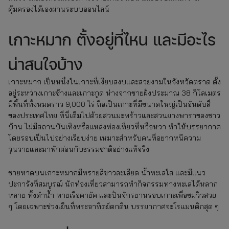
คุ้มครองได้เองผ่านระบบออนไลน์
เกาะหมาก ตั้งอยู่ที่ไหน และมีอะไร
น่าสนใจบ้าง
เกาะหมาก เป็นหนึ่งในเกาะที่เงียบสงบและสวยงามในจังหวัดตราด ตั้ง
อยู่ระหว่างเกาะช้างและเกาะกูด ห่างจากชายฝั่งประมาณ 38 กิโลเมตร
มีพื้นที่ทั้งหมดราว 9,000 ไร่ ถือเป็นเกาะที่มีขนาดใหญ่เป็นอันดับสี่
ของประเทศไทย ที่นี่เต็มไปด้วยสวนมะพร้าวและสวนยางพาราของชาว
บ้าน ไม่มีสถานบันเทิงหรือแหล่งท่องเที่ยวที่หวือหวา ทำให้บรรยากาศ
โดยรอบเป็นไปอย่างเรียบง่าย เหมาะสำหรับคนที่อยากหนีความ
วุ่นวายและมาพักผ่อนกับธรรมชาติอย่างแท้จริง
ชายหาดบนเกาะหมากมีทรายสีขาวละเอียด น้ำทะเลใส และมีแนว
ปะการังที่สมบูรณ์ นักท่องเที่ยวสามารถทำกิจกรรมทางทะเลได้หลาก
หลาย ทั้งดำน้ำ พายเรือคายัค และปั่นจักรยานรอบเกาะเพื่อชมวิวสวย
ๆ โดยเฉพาะช่วงเย็นที่พระอาทิตย์ตกดิน บรรยากาศจะโรแมนติกสุด ๆ