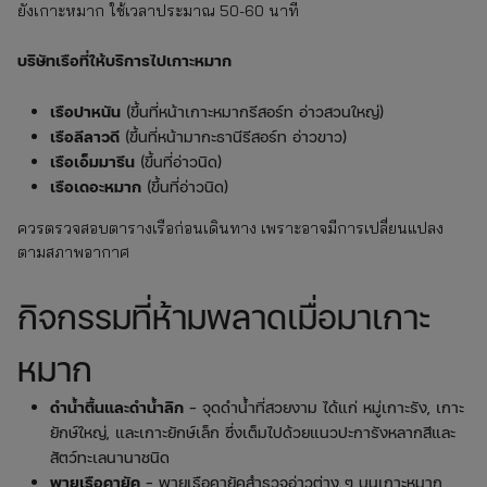
ยังเกาะหมาก ใช้เวลาประมาณ 50-60 นาที
บริษัทเรือที่ให้บริการไปเกาะหมาก
เรือปาหนัน
(ขึ้นที่หน้าเกาะหมากรีสอร์ท อ่าวสวนใหญ่)
เรือลีลาวดี
(ขึ้นที่หน้ามากะธานีรีสอร์ท อ่าวขาว)
เรือเอ็มมารีน
(ขึ้นที่อ่าวนิด)
เรือเดอะหมาก
(ขึ้นที่อ่าวนิด)
ควรตรวจสอบตารางเรือก่อนเดินทาง เพราะอาจมีการเปลี่ยนแปลง
ตามสภาพอากาศ
กิจกรรมที่ห้ามพลาดเมื่อมาเกาะ
หมาก
ดำน้ำตื้นและดำน้ำลึก
– จุดดำน้ำที่สวยงาม ได้แก่ หมู่เกาะรัง, เกาะ
ยักษ์ใหญ่, และเกาะยักษ์เล็ก ซึ่งเต็มไปด้วยแนวปะการังหลากสีและ
สัตว์ทะเลนานาชนิด
พายเรือคายัค
– พายเรือคายัคสำรวจอ่าวต่าง ๆ บนเกาะหมาก