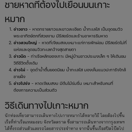
ชายหาดที่ต้องไปเยือนบนเกาะ
หมาก
อ่าวขาว
– หาดทรายยาวและขาวละเอียด น้ำทะเลใส เป็นจุดชมวิว
พระอาทิตย์ตกที่สวยงาม มีรีสอร์ตและร้านอาหารริมหาด
อ่าวสวนใหญ่
– หาดที่เงียบสงบเหมาะแก่การพักผ่อน มีรีสอร์ตไม่กี่
แห่งและจุดชมวิวทะเลกว้างสุดสายตา
อ่าวนิด
– ท่าเรือหลักของเกาะ มีหมู่บ้านชาวประมงเล็ก ๆ ให้เดินชม
วิถีชีวิตดั้งเดิม
อ่าวไผ่
– จุดดำน้ำตื้นยอดนิยม น้ำทะเลใส มองเห็นแนวปะการังใกล้
ชายฝั่ง
อ่าวโปร่ง
– หาดเงียบสงบ มีต้นไม้ร่มรื่น เหมาะสำหรับคนที่
ต้องการความเป็นส่วนตัว
วิธีเดินทางไปเกาะหมาก
นักท่องเที่ยวสามารถเดินทางไปเกาะหมากได้หลายวิธี โดยต้องไปขึ้น
เรือที่ท่าเรือแหลมงอบ จังหวัดตราด ซึ่งสามารถเดินทางจากกรุงเทพฯ
ได้ทั้งรถส่วนตัวและรถโดยสารประจำทาง จากนั้นขึ้นเรือสปีดโบ๊ตไป