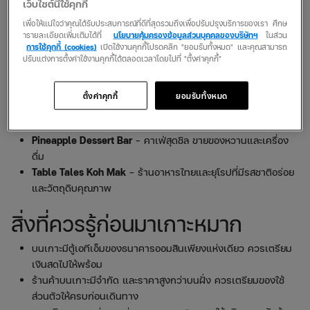
The River Retreat Koh Mak
– ที่พักเล็ก ๆ บรรยากาศสงบ
เว็บไซต์นี้ใช้คุกกี้
เหมาะสำหรับผู้ที่ต้องการพักผ่อนอย่างแท้จริง
เพื่อให้แน่ใจว่าคุณได้รับประสบการณ์ที่ดีที่สุดรวมถึงเพื่อปรับปรุงบริการของเรา ศึกษ
ารายละเอียดเพิ่มเติมได้ที่
นโยบายคุ้มครองข้อมูลส่วนบุคคลของบริษัทฯ
ในส่วน
ควรจองที่พักล่วงหน้า เพราะที่พักบนเกาะมีจำนวนจำกัดและมักจะถูก
การใช้คุกกี้ (cookies)
เปิดใช้งานคุกกี้โปรดคลิก "ยอมรับทั้งหมด" และคุณสามารถ
ปรับแต่งการตั้งค่าใช้งานคุกกี้ได้ตลอดเวลาโดยไปที่ "ตั้งค่าคุกกี้"
จองเต็มในช่วงไฮซีซั่น
ร้านอาหารแนะนำบนเกาะหมาก
ตั้งค่าคุกกี้
ยอมรับทั้งหมด
เกาะหมากซีฟู้ด
– อาหารทะเลสด ๆ ในบรรยากาศริมทะเล
Pineapple Dessert Bar
– คาเฟ่สุดชิล ขายของหวานและเครื่อง
ดื่ม
Table Tales Koh Mak
– ร้านอาหารไทยและยุโรปที่มีรสชาติอร่อย
และวัตถุดิบคุณภาพ
สิ่งที่ควรรู้ก่อนมาเกาะหมาก
บนเกาะมีตู้เอทีเอ็มของธนาคารออมสินเพียงแห่งเดียว ควรเตรียม
เงินสดไปให้พร้อม
ร้านค้าบนเกาะมีจำกัด และราคาสูงกว่าบนฝั่ง ควรเตรียมของใช้
ส่วนตัวให้ครบก่อนเดินทาง