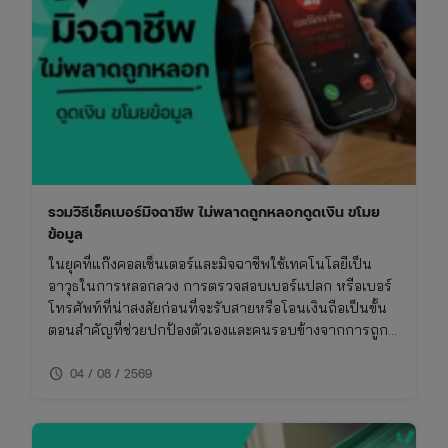
ไทย-
จีน
และ
เทศกาล
สารท
จีน
รวมวิธีเช็คเบอร์มิจฉาชีพ ไม่พลาดถูกหลอกดูดเงิน ขโมย
ข้อมูล
ในยุคที่แก๊งคอลเซ็นเตอร์และมิจฉาชีพใช้เทคโนโลยีเป็น
อาวุธในการหลอกลวง การตรวจสอบเบอร์แปลก หรือเบอร์
โทรศัพท์ที่น่าสงสัยก่อนที่จะรับสายหรือโอนเงินถือเป็นขั้น
ตอนสำคัญที่ช่วยปกป้องตัวเองและคนรอบข้างจากการถูก
โกง การเช็คเบอร์มิจฉาชีพไม่ใช่เรื่องยาก หากคุณรู้วิธีที่ถูก
schedule
ต้องและใช้เครื่องมือที่เหมาะสม บทความนี้จึงรวบรวมวิธี
04 / 08 / 2569
การเช็คเบอร์มิจฉาชีพและข้อควรระวังที่คุณไม่ควรพลาด