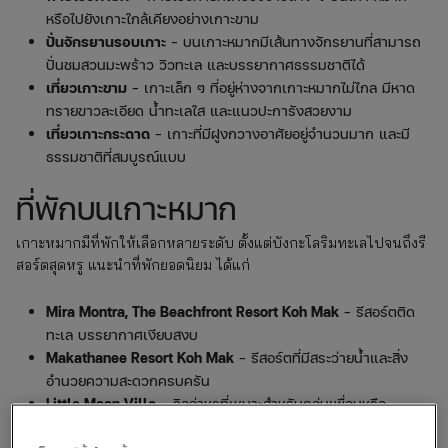
หรือไปยังเกาะใกล้เคียงอย่างเกาะขาม
ปั่นจักรยานรอบเกาะ
– บนเกาะหมากมีเส้นทางจักรยานที่สามารถ
ปั่นชมสวนมะพร้าว วิวทะเล และบรรยากาศธรรมชาติได้
เที่ยวเกาะขาม
– เกาะเล็ก ๆ ที่อยู่ห่างจากเกาะหมากไม่ไกล มีหาด
ทรายขาวละเอียด น้ำทะเลใส และแนวปะการังสวยงาม
เที่ยวเกาะกระดาด
– เกาะที่มีฝูงกวางอาศัยอยู่จำนวนมาก และมี
ธรรมชาติที่สมบูรณ์แบบ
ที่พักบนเกาะหมาก
เกาะหมากมีที่พักให้เลือกหลายระดับ ตั้งแต่บังกะโลริมทะเลไปจนถึงรี
สอร์ตสุดหรู แนะนำที่พักยอดนิยม ได้แก่
Mira Montra, The Beachfront Resort Koh Mak
– รีสอร์ตติด
ทะเล บรรยากาศเงียบสงบ
Makathanee Resort Koh Mak
– รีสอร์ตที่มีสระว่ายน้ำและสิ่ง
อำนวยความสะดวกครบครัน
Little Moon Villa
– วิลล่าหรูที่เหมาะสำหรับกลุ่มเพื่อนหรือ
ครอบครัวใหญ่