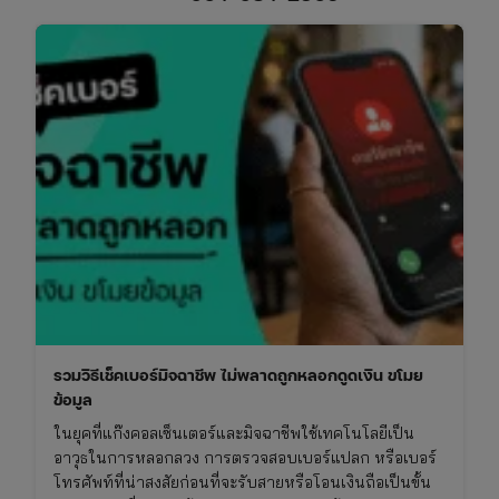
เดือน
สิงหาคม
2569
เช็ก
วัน
มงคล
ไทย-
จีน
และ
เทศกาล
สารท
จีน
รวมวิธีเช็คเบอร์มิจฉาชีพ ไม่พลาดถูกหลอกดูดเงิน ขโมย
ข้อมูล
ในยุคที่แก๊งคอลเซ็นเตอร์และมิจฉาชีพใช้เทคโนโลยีเป็น
อาวุธในการหลอกลวง การตรวจสอบเบอร์แปลก หรือเบอร์
โทรศัพท์ที่น่าสงสัยก่อนที่จะรับสายหรือโอนเงินถือเป็นขั้น