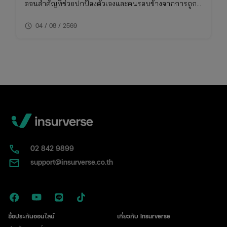
ตอนสำคัญที่ช่วยปกป้องตัวเองและคนรอบข้างจากการถูก
โกง การเช็คเบอร์มิจฉาชีพไม่ใช่เรื่องยาก หากคุณรู้วิธีที่ถูก
schedule
ต้องและใช้เครื่องมือที่เหมาะสม บทความนี้จึงรวบรวมวิธี
04 / 08 / 2569
การเช็คเบอร์มิจฉาชีพและข้อควรระวังที่คุณไม่ควรพลาด
02​ 842 9899
support@insurverse.co.th
ซื้อประกันออนไลน์
เกี่ยวกับ Insurverse