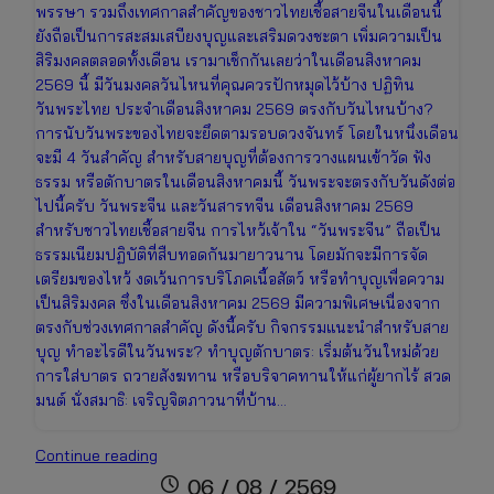
พรรษา รวมถึงเทศกาลสำคัญของชาวไทยเชื้อสายจีนในเดือนนี้
ยังถือเป็นการสะสมเสบียงบุญและเสริมดวงชะตา เพิ่มความเป็น
สิริมงคลตลอดทั้งเดือน เรามาเช็กกันเลยว่าในเดือนสิงหาคม
2569 นี้ มีวันมงคลวันไหนที่คุณควรปักหมุดไว้บ้าง ปฏิทิน
วันพระไทย ประจำเดือนสิงหาคม 2569 ตรงกับวันไหนบ้าง?
การนับวันพระของไทยจะยึดตามรอบดวงจันทร์ โดยในหนึ่งเดือน
จะมี 4 วันสำคัญ สำหรับสายบุญที่ต้องการวางแผนเข้าวัด ฟัง
ธรรม หรือตักบาตรในเดือนสิงหาคมนี้ วันพระจะตรงกับวันดังต่อ
ไปนี้ครับ วันพระจีน และวันสารทจีน เดือนสิงหาคม 2569
สำหรับชาวไทยเชื้อสายจีน การไหว้เจ้าใน “วันพระจีน” ถือเป็น
ธรรมเนียมปฏิบัติที่สืบทอดกันมายาวนาน โดยมักจะมีการจัด
เตรียมของไหว้ งดเว้นการบริโภคเนื้อสัตว์ หรือทำบุญเพื่อความ
เป็นสิริมงคล ซึ่งในเดือนสิงหาคม 2569 มีความพิเศษเนื่องจาก
ตรงกับช่วงเทศกาลสำคัญ ดังนี้ครับ กิจกรรมแนะนำสำหรับสาย
บุญ ทำอะไรดีในวันพระ? ทำบุญตักบาตร: เริ่มต้นวันใหม่ด้วย
การใส่บาตร ถวายสังฆทาน หรือบริจาคทานให้แก่ผู้ยากไร้ สวด
มนต์ นั่งสมาธิ: เจริญจิตภาวนาที่บ้าน…
ปฏิทิน
Continue reading
วันพระ
schedule
06 / 08 / 2569