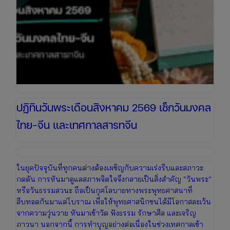
หยุด
ยาว
เตรียม
ตัว
เที่ยว
วัน
แม่
ปฏิทินวันพระเดือนสิงหาคม 2569 เช็กวันมงคล
ไทย-จีน และเทศกาลสารทจีน
ในยุคปัจจุบันที่ทุกคนต่างต้องเผชิญกับความเร่งรีบและสภาวะ
กดดัน การหันมาดูแลสภาพจิตใจจึงกลายเป็นสิ่งสำคัญ “วันพระ”
หรือวันธรรมสวนะ ถือเป็นกุศโลบายทางพระพุทธศาสนาที่
สืบทอดกันมาแต่โบราณ เพื่อให้พุทธศาสนิกชนได้มีโอกาสละเว้น
จากความวุ่นวาย หันมาเข้าวัด ฟังธรรม รักษาศีล และเจริญ
ภาวนา นอกจากนี้ การทำบุญอย่างต่อเนื่องในช่วงเทศกาลเข้า