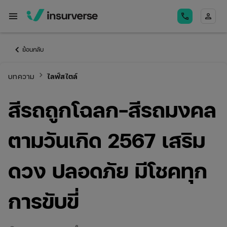
menu
call
person
keyboard_arrow_left
ย้อนกลับ
keyboard_arrow_right
บทความ
ไลฟ์สไตล์
สีรถถูกโฉลก-สีรถมงคล
ตามวันเกิด 2567 เสริม
ดวง ปลอดภัย มีโชคทุก
การขับขี่