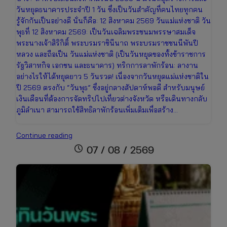
วันหยุดธนาคารประจำปี 1 วัน ซึ่งเป็นวันสำคัญที่คนไทยทุกคน
รู้จักกันเป็นอย่างดี นั่นก็คือ: 12 สิงหาคม 2569 วันแม่แห่งชาติ วัน
พุธที่ 12 สิงหาคม 2569: เป็นวันเฉลิมพระชนมพรรษาสมเด็จ
พระนางเจ้าสิริกิติ์ พระบรมราชินีนาถ พระบรมราชชนนีพันปี
หลวง และถือเป็น วันแม่แห่งชาติ (เป็นวันหยุดของทั้งข้าราชการ
รัฐวิสาหกิจ เอกชน และธนาคาร) ทริกการลาพักร้อน: ลางาน
อย่างไรให้ได้หยุดยาว 5 วันรวด! เนื่องจากวันหยุดแม่แห่งชาติใน
ปี 2569 ตรงกับ “วันพุธ” ซึ่งอยู่กลางสัปดาห์พอดี สำหรับมนุษย์
เงินเดือนที่ต้องการจัดทริปไปเที่ยวต่างจังหวัด หรือเดินทางกลับ
ภูมิลำเนา สามารถใช้สิทธิลาพักร้อนเพิ่มเติมเพื่อสร้าง…
อัปเดต
Continue reading
ปฏิทิน
schedule
07 / 08 / 2569
วัน
หยุด
เดือน
สิงหาคม
2569
เช็ก
วัน