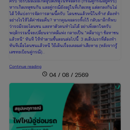
ครับ วิธีรับมือเมื่อเกิดอุบัติเหตุในที่จอดรถ (กรณีคู่กรณีอยู่ครบ)
หากเกิดเหตุชนกัน และคู่กรณียังอยู่ในที่เกิดเหตุ แต่ตกลงกันไม่
ได้ ให้แบ่งการจัดการตามนี้ครับ: โดนชนแล้วหนีในห้าง! ต้องทำ
อย่างไรให้ได้ค่าซ่อมคืน? หากคุณจอดรถทิ้งไว้ กลับมาอีกทีพบ
ว่ารถมีรอยโดนชน และหาตัวคนทำไม่ได้ อย่าเพิ่งตกใจครับ
พฤติกรรมนี้จะเปลี่ยนจากคดีแพ่ง กลายเป็น “คดีอาญา ข้อหาชน
แล้วหนี” ทันที ให้ทำตามขั้นตอนต่อไปนี้: 3 สเต็ปแรกที่ต้องทำ
ทันทีเมื่อโดนชนแล้วหนี วิธีเดินเรื่องเคลมค่าเสียหาย (หลังจากรู้
เลขทะเบียนคู่กรณี)…
รถ
Continue reading
ชน
schedule
04 / 08 / 2569
ใน
ห้าง
ตำรวจ
เคลียร์
ไม่
ได้?
คู่มือ
รับมือ