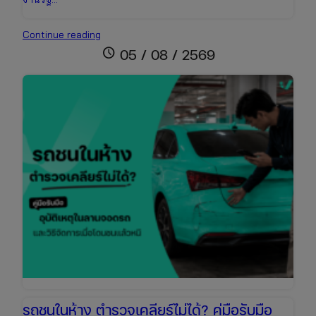
สรุป
Continue reading
คดี
schedule
05 / 08 / 2569
2
พี่
น้อง
รัสเซีย:
ถอด
บท
เรียน
ภัย
สังคม
และ
วิธี
ปกป้อง
ครอบครัว
รถชนในห้าง ตำรวจเคลียร์ไม่ได้? คู่มือรับมือ