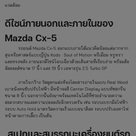
แวดล้อม
ดีไซน์ภายนอกและภายในของ
Mazda Cx-5
รถยนต์ Mazda Cx-5 ออกแบบภายใต้แนวคิดน้อยแต่มากจาก
สุนทรียศาสตร์แบบญี่ปุ่น Kodo : Soul of Motion พรีเมี่ยม หรูหรา
และทรงพลัง ภายนอกดีไซน์โฉบเฉี่ยวด้วยเส้นสายที่เรียบง่าย พร้อมล้อ
อัลลอยด์ขนาด 17 นิ้ว และ 19 นิ้ว เฉพาะรุ่น 2.5 Turbo SP
ภายในกว้าง วัสดุตกแต่งห้องโดยสารภายในแบบ Real Wood
เบาะนั่งคนขับปรับไฟฟ้า มีหน้าจอสี Center Display แบบทัชสกรีน
ขนาด 8 นิ้ว นอกจากนั้นยังมาพร้อมเทคโนโลยีที่ช่วยอำนวยความ
สะดวกสบายและความปลอดภัยอีกครบครัน เช่น ระบบเบรกมือไฟฟ้า
ระบบ Auto Hold มาตรวัดความเร็วแบบอนาล็อค ระบบปรับองศาไฟ
หน้าตามการเลี้ยว เป็นต้น
สเปกและสมรรถนะเครื่องยนต์รถ