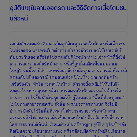
อุบัติเหตุในลานจอดรถ และวิธีจัดการเมื่อโดนชน
แล้วหนี
เคยสงสัยไหมครับ? เวลาเกิดอุบัติเหตุ รถชนในห้าง หรือเฉี่ยวชน
ในที่จอดรถ พอโทรเรียกตำรวจ ตำรวจมักจะบอกให้เราเคลียร์
กับประกันเอง หรือให้ไปตกลงกันที่โรงพัก ทำไมเจ้าหน้าที่ถึงไม่
สามารถลงมาเคลียร์หน้างาน หรือชี้ถูกผิดได้เหมือนบนถนน
ใหญ่? วันนี้เรามีคำตอบพร้อมคู่มือรับมือทุกสถานการณ์ ทั้งกรณี
ตกลงกันได้ และกรณี โดนชนแล้วหนีในห้าง มาฝากกันครับ
ไขข้อข้องใจ: ทำไม “รถชนในห้าง” ตำรวจถึงเคลียร์ให้ไม่ได้?
เหตุผลในทางกฎหมายคือ ลานจอดรถในห้างสรรพสินค้า หรือ
ลานจอดรถในปั๊มน้ำมัน ถูกจัดให้อยู่ในหมวด “พื้นที่ส่วนบุคคล”
ไม่ใช่ทางสาธารณะครับ ดังนั้น พ.ร.บ.จราจรทางบก จึงไม่มี
อำนาจบังคับใช้ในพื้นที่เหล่านี้ ตำรวจจราจรหรือพนักงาน
สอบสวนจึงไม่สามารถเดินเข้ามาแจกใบสั่ง ล็อกล้อ หรือชี้ขาดว่า
ใครประมาทได้ทันที (เว้นแต่จะเป็นคดีอาญา) อุบัติเหตุในห้างจึง
ถือเป็นความเสียหายทางแพ่ง หรือคดีละเมิดทำทรัพย์สินเสียหาย