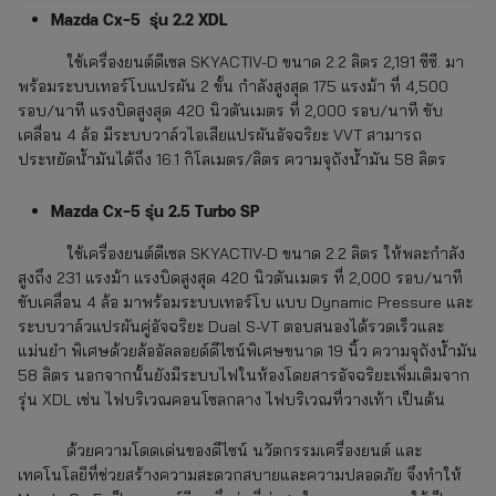
Mazda Cx-5 รุ่น 2.2 XDL
ใช้เครื่องยนต์ดีเซล SKYACTIV-D ขนาด 2.2 ลิตร 2,191 ซีซี. มา
พร้อมระบบเทอร์โบแปรผัน 2 ขั้น กำลังสูงสุด 175 แรงม้า ที่ 4,500
รอบ/นาที แรงบิดสูงสุด 420 นิวตันเมตร ที่ 2,000 รอบ/นาที ขับ
เคลื่อน 4 ล้อ มีระบบวาล์วไอเสียแปรผันอัจฉริยะ VVT สามารถ
ประหยัดน้ำมันได้ถึง 16.1 กิโลเมตร/ลิตร ความจุถังน้ำมัน 58 ลิตร
Mazda Cx-5 รุ่น 2.5 Turbo SP
ใช้เครื่องยนต์ดีเซล SKYACTIV-D ขนาด 2.2 ลิตร ให้พละกำลัง
สูงถึง 231 แรงม้า แรงบิดสูงสุด 420 นิวตันเมตร ที่ 2,000 รอบ/นาที
ขับเคลื่อน 4 ล้อ มาพร้อมระบบเทอร์โบ แบบ Dynamic Pressure และ
ระบบวาล์วแปรผันคู่อัจฉริยะ Dual S-VT ตอบสนองได้รวดเร็วและ
แม่นยำ พิเศษด้วยล้ออัลลอยด์ดีไซน์พิเศษขนาด 19 นิ้ว ความจุถังน้ำมัน
58 ลิตร นอกจากนั้นยังมีระบบไฟในห้องโดยสารอัจฉริยะเพิ่มเติมจาก
รุ่น XDL เช่น ไฟบริเวณคอนโซลกลาง ไฟบริเวณที่วางเท้า เป็นต้น
ด้วยความโดดเด่นของดีไซน์ นวัตกรรมเครื่องยนต์ และ
เทคโนโลยีที่ช่วยสร้างความสะดวกสบายและความปลอดภัย จึงทำให้