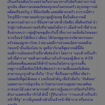
เป็นเครื่องเตือนใจ และร่วมกันหาแนวทางรับมือกับสถานการณ์
ฉุกเฉิน เพื่อความปลอดภัยของทุกคนในครอบครัว สรุปเหตุการณ์
คดีสะเทือนขวัญ 2 พี่น้องรัสเซีย และคดีฆ่ายกครัว จากกรณีข่าว
ใหญ่ที่มีการขยายผลจับกุมกลุ่มผู้ก่อเหตุ ซึ่งเริ่มต้นจากคดี
ฆาตกรรมอำพราง 2 พี่น้องชาวต่างชาติ (รัสเซีย) เพื่อชิงทรัพย์ นำ
ไปสู่การค้นพบความจริงที่น่าสลดใจยิ่งกว่า เมื่อเจ้าหน้าที่ตำรวจ
สืบสวนพบว่า กลุ่มผู้ก่อเหตุเดียวกันนี้ (ซึ่งบางรายเพิ่งพ้นโทษออก
จากเรือนจำได้เพียง 2 เดือน) ได้ก่อเหตุอุกฉกรรจ์ฆาตกรรมยก
ครัวพ่อแม่ลูกชาวไทย 3 ศพ และมีการล่วงละเมิดทางเพศด้วย
ก่อนหน้านั้นเพียงไม่นาน จุดที่น่ากังวลที่สุดจากคดีนี้คือ
พฤติการณ์ของคนร้ายที่อาศัยช่องโหว่ โดยการ “แอบอ้างเป็นเจ้า
หน้าที่ตำรวจ” ขอเข้าตรวจค้นภายในบ้านของผู้เสียหาย ทำให้
เหยื่อหลงเชื่อและยอมให้เข้าบ้านจนเกิดโศกนาฏกรรมขึ้น
เหตุการณ์นี้สะท้อนให้เห็นชัดเจนว่า ความเสี่ยงและภัยสังคม
สามารถบุกรุกเข้ามาถึงใน “บ้าน” ซึ่งเป็นสถานที่ที่เราคิดว่า
ปลอดภัยที่สุดได้เสมอ 4 บทเรียนสำคัญ เพื่อรับมือกับ “ภัยสังคม”
และสถานการณ์ฉุกเฉิน เราไม่สามารถควบคุมสภาพแวดล้อม
ภายนอกได้ แต่เราสามารถสร้างความรู้และเกราะป้องกันให้กับ
ตัวเราและคนที่เรารักได้ ดังนี้ 1.รู้ทันกลโกง “การแอบอ้างเป็นเจ้า
หน้าที่รัฐ” หากมีบุคคลอ้างตัวเป็นเจ้าหน้าที่ตำรวจ หรือหน่วย
งานรัฐ…