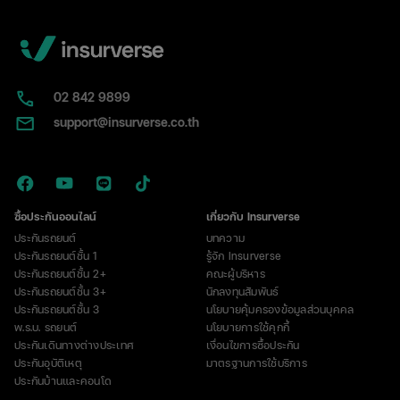
ประกันบ้านและคอนโดกับ insurverse ไว้ ความเสียหายที่
เกิดจากเหตุเพลิงไหม้ที่ “ลุกลามมาจากพื้นที่ข้างเคียง” (เช่น
อู่ซ่อมรถ โกดัง หรือบ้านข้างๆ) ประกันจะเข้ามาให้ความ
คุ้มครองทันที ครอบคลุมตั้งแต่โครงสร้างห้อง กระจกแตก
02​ 842 9899
จากแรงระเบิด เฟอร์นิเจอร์ เครื่องใช้ไฟฟ้า ไปจนถึงรอย
เขม่าควันไฟที่ทำให้ทรัพย์สินเสียหาย ทำให้คุณไม่ต้องไป
support@insurverse.co.th
รอฟ้องร้องเรียกค่าเสียหายจากต้นเพลิงซึ่งมักใช้เวลานาน
2.การชดเชยค่าที่พักชั่วคราว (เมื่อห้องพักอาศัยไม่ได้) จาก
ข่าวจะเห็นว่าเจ้าหน้าที่ต้อง “สั่งอพยพ” ทันที และห้องที่ถูก
ไฟไหม้หรือโดนน้ำจากการดับเพลิงย่อมไม่สามารถอยู่อาศัย
ได้ชั่วคราว ประกันภัยที่ดีอย่าง insurverse จะมีหมวดความ
ซื้อประกันออนไลน์
เกี่ยวกับ Insurverse
คุ้มครองที่เรียกว่า “ค่าเช่าที่พักอาศัยชั่วคราว” โดยบริษัทจะ
ประกันรถยนต์
บทความ
จ่ายเงินชดเชยค่าที่พักให้คุณในระหว่างที่ห้องของคุณกำลัง
ประกันรถยนต์ชั้น 1
รู้จัก Insurverse
ซ่อมแซม ช่วยบรรเทาภาระค่าใช้จ่ายและลดความเครียดใน
ประกันรถยนต์ชั้น 2+
คณะผู้บริหาร
ประกันรถยนต์ชั้น 3+
นักลงทุนสัมพันธ์
ยามฉุกเฉินได้เป็นอย่างดี
ประกันรถยนต์ชั้น 3
นโยบายคุ้มครองข้อมูลส่วนบุคคล
พ.ร.บ. รถยนต์
นโยบายการใช้คุกกี้
ประกันเดินทางต่างประเทศ
เงื่อนไขการซื้อประกัน
ประกันอุบัติเหตุ
มาตรฐานการใช้บริการ
ประกันบ้านและคอนโด