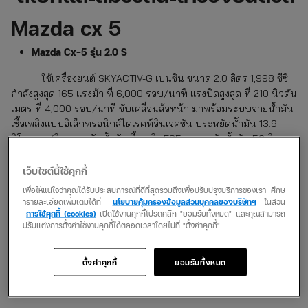
Mazda cx 5
Mazda Cx-5 รุ่น 2.0 S
ใช้เครื่องยนต์ SKYACTIV-G เบนซิน ขนาด 2.0 ลิตร 1,998 ซีซี
กำลังสูงสุด 165 แรงม้า ที่ 6,000 รอบ/นาที แรงบิดสูงสุด ที่ 210 นิวตัน
เมตร ที่ 4,000 รอบ/นาที ขับเคลื่อนล้อหน้า มาพร้อมระบบจ่ายน้ำมัน
เชื้อเพลิงแบบอิเล็กทรอนิกส์ไดเรคท์อินเจคชัน ประหยัดน้ำมัน 13.9
กิโลเมตร/ลิตร รองรับน้ำมันเชื้อเพลิง E85 ความจุถังน้ำมัน 56 ลิตร
เว็บไซต์นี้ใช้คุกกี้
Mazda Cx-5 รุ่น 2.0 SP
เพื่อให้แน่ใจว่าคุณได้รับประสบการณ์ที่ดีที่สุดรวมถึงเพื่อปรับปรุงบริการของเรา ศึกษ
ใช้เครื่องยนต์ SKYACTIV-G เบนซิน ขนาด 2.0 ลิตร 1,998 ซีซี
ารายละเอียดเพิ่มเติมได้ที่
นโยบายคุ้มครองข้อมูลส่วนบุคคลของบริษัทฯ
ในส่วน
สเปกและสมรรถนะเครื่องยนต์เหมือนกับ Mazda Cx-5 รุ่น 2.0 S ทุก
การใช้คุกกี้ (cookies)
เปิดใช้งานคุกกี้โปรดคลิก "ยอมรับทั้งหมด" และคุณสามารถ
ปรับแต่งการตั้งค่าใช้งานคุกกี้ได้ตลอดเวลาโดยไปที่ "ตั้งค่าคุกกี้"
ประการ แตกต่างกันเรื่องดีไซน์หลังคาซันรูฟแบบไฟฟ้า Power Sliding
Glass Sunroof และฟังก์ชันภายในตัวรถ เช่น ระบบเสียง Bose รอบ
ทิศทาง พร้อมลำโพง 10 ตำแหน่ง ระบบแสดงภาพ 360 องศา รอบ
ตั้งค่าคุกกี้
ยอมรับทั้งหมด
ทิศทาง ระบบควบคุมความเร็วรถอัตโนมัติ และระบบเตือนการชนด้าน
หน้าและช่วยเบรกอัตโนมัติ เป็นต้น