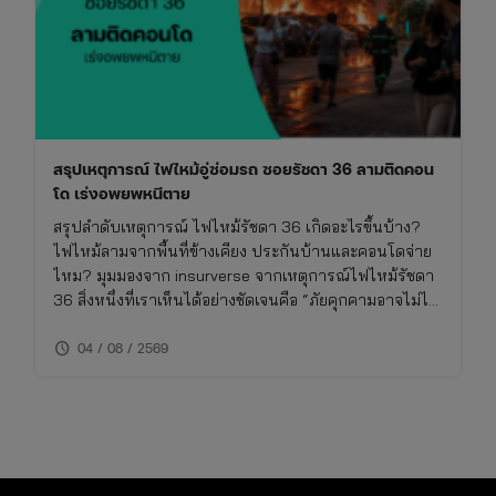
อุบัติเหตุ
ใน
ลาน
จอด
รถ
และ
วิธี
สรุปเหตุการณ์ ไฟไหม้อู่ซ่อมรถ ซอยรัชดา 36 ลามติดคอน
จัดการ
โด เร่งอพยพหนีตาย
เมื่อ
โดน
สรุปลำดับเหตุการณ์ ไฟไหม้รัชดา 36 เกิดอะไรขึ้นบ้าง?
ชน
ไฟไหม้ลามจากพื้นที่ข้างเคียง ประกันบ้านและคอนโดจ่าย
แล้ว
ไหม? มุมมองจาก insurverse จากเหตุการณ์ไฟไหม้รัชดา
หนี
36 สิ่งหนึ่งที่เราเห็นได้อย่างชัดเจนคือ “ภัยคุกคามอาจไม่ได้
เกิดจากตัวเราเสมอไป” แม้ลูกบ้านในคอนโดจะระมัดระวัง
schedule
แค่ไหน แต่เมื่อเกิดเหตุเพลิงไหม้จากสถานที่ติดกันอย่างอู่
04 / 08 / 2569
ซ่อมรถ ความเสียหายก็ลุกลามมาถึงเราได้ ในมุมมองของผู้
เชี่ยวชาญด้านประกันภัยอย่าง insurverse ขอเสนอ 2
ประเด็นสำคัญที่คนมีบ้านและคอนโดต้องรู้ 1.ความคุ้มครอง
ความเสียหายที่เกิดจาก “ปัจจัยภายนอก” หลายคนเข้าใจผิด
ว่าประกันคอนโดจะคุ้มครองเฉพาะเหตุไฟไหม้ที่เกิดจาก
ภายในห้องของเราเท่านั้น แต่ในความเป็นจริง หากคุณทำ