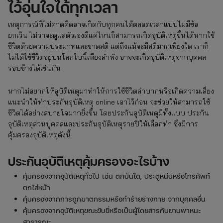
ไว้อุ่นใจได้ทุกเวลา
เหตุการณ์ที่ไม่คาดคิดอาจเกิดกับทุกคนได้ตลอดเวลาแบบไม่มีข้อ
ยกเว้น ไม่ว่าจะดูแลตัวเองดีแค่ไหนก็สามารถเกิดอุบัติเหตุขึ้นได้หากใช้
ชีวิตด้วยความประมาทและขาดสติ แต่ถึงแม้จะมีสติมากเพียงใด เราก็
ไม่ได้ใช้ชีวิตอยู่บนโลกใบนี้เพียงลำพัง อาจจะเกิดอุบัติเหตุจากบุคคล
รอบข้างได้เช่นกัน
หากไม่อยากให้อุบัติเหตุมาทำให้การใช้ชีวิตลำบากหรือเกิดความเสี่ยง
แนะนำให้ทำประกันอุบัติเหตุ online เอาไว้ก่อน จะช่วยให้สามารถใช้
ชีวิตได้อย่างสบายใจมากยิ่งขึ้น โดยประกันอุบัติเหตุมีทั้งแบบ ประกัน
อุบัติเหตุส่วนบุคคลและประกันอุบัติเหตุรายปีให้เลือกทำ ซึ่งมีการ
คุ้มครองอุบัติเหตุดังนี้
ประกันอุบัติเหตุคุ้มครองอะไรบ้าง
คุ้มครองจากอุบัติเหตุทั่วไป เช่น ตกบันได, ประตูหนีบหรือโทรศัพท์
ตกใส่หน้า
คุ้มครองจากการถูกฆาตกรรมหรือทำร้ายร่างกาย จากบุคคลอื่น
คุ้มครองจากอุบัติเหตุขณะขับขี่หรือเป็นผู้โดยสารกับยานพาหนะ
สาธารณะ