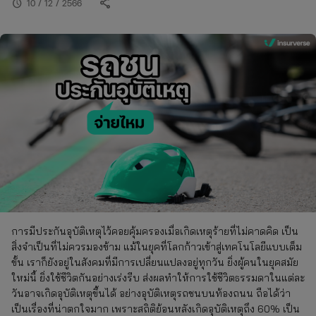
share
schedule
10 / 12 / 2566
การมีประกันอุบัติเหตุไว้คอยคุ้มครองเมื่อเกิดเหตุร้ายที่ไม่คาดคิด เป็น
สิ่งจำเป็นที่ไม่ควรมองข้าม แม้ในยุคที่โลกก้าวเข้าสู่เทคโนโลยีแบบเต็ม
ขั้น เราก็ยังอยู่ในสังคมที่มีการเปลี่ยนแปลงอยู่ทุกวัน ยิ่งผู้คนในยุคสมัย
ใหม่นี้ ยิ่งใช้ชีวิตกันอย่างเร่งรีบ ส่งผลทำให้การใช้ชีวิตธรรมดาในแต่ละ
วันอาจเกิดอุบัติเหตุขึ้นได้ อย่างอุบัติเหตุรถชนบนท้องถนน ถือได้ว่า
เป็นเรื่องที่น่าตกใจมาก เพราะสถิติย้อนหลังเกิดอุบัติเหตุถึง 60% เป็น