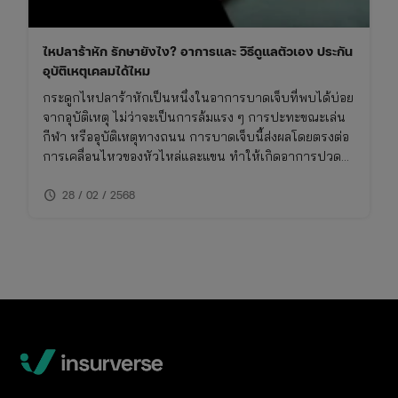
ไหปลาร้าหัก รักษายังไง? อาการและ วิธีดูแลตัวเอง ประกัน
อุบัติเหตุเคลมได้ไหม
กระดูกไหปลาร้าหักเป็นหนึ่งในอาการบาดเจ็บที่พบได้บ่อย
จากอุบัติเหตุ ไม่ว่าจะเป็นการล้มแรง ๆ การปะทะขณะเล่น
กีฬา หรืออุบัติเหตุทางถนน การบาดเจ็บนี้ส่งผลโดยตรงต่อ
การเคลื่อนไหวของหัวไหล่และแขน ทำให้เกิดอาการปวด
รุนแรง
schedule
28 / 02 / 2568