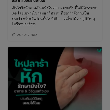
เร็ว เคลมประกันได้ไหม
เอ็นไขว้หน้าขาดเป็นหนึ่งในอาการบาดเจ็บที่ไม่มีใครอยาก
เจอ โดยเฉพาะในกลุ่มนักกีฬา คนที่ออกกำลังกายเป็น
ประจำ หรือแม้แต่คนทั่วไปก็มีโอกาสเสี่ยงได้จากอุบัติเหตุ
ในชีวิตประจำวัน
schedule
28 / 02 / 2568