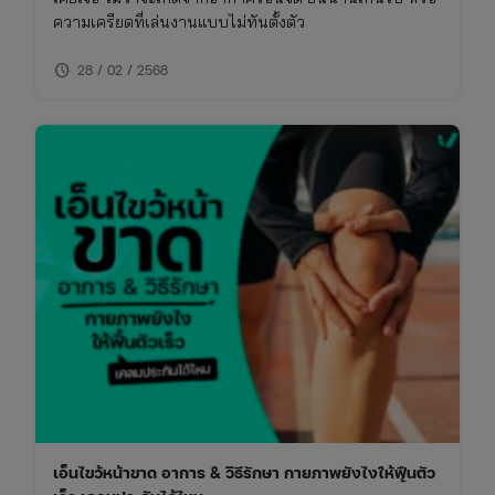
ความเครียดที่เล่นงานแบบไม่ทันตั้งตัว
schedule
28 / 02 / 2568
เอ็นไขว้หน้าขาด อาการ & วิธีรักษา กายภาพยังไงให้ฟื้นตัว