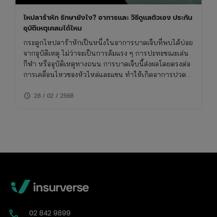
ไหปลาร้าหัก รักษายังไง? อาการและ วิธีดูแลตัวเอง ประกัน
อุบัติเหตุเคลมได้ไหม
กระดูกไหปลาร้าหักเป็นหนึ่งในอาการบาดเจ็บที่พบได้บ่อย
จากอุบัติเหตุ ไม่ว่าจะเป็นการล้มแรง ๆ การปะทะขณะเล่น
กีฬา หรืออุบัติเหตุทางถนน การบาดเจ็บนี้ส่งผลโดยตรงต่อ
การเคลื่อนไหวของหัวไหล่และแขน ทำให้เกิดอาการปวด
รุนแรง
schedule
28 / 02 / 2568
02​ 842 9899