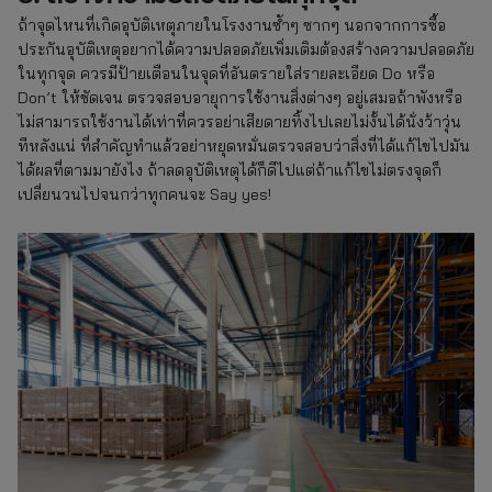
ถ้าจุดไหนที่เกิดอุบัติเหตุภายในโรงงานซ้ำๆ ซากๆ นอกจากการซื้อ
ประกันอุบัติเหตุอยากได้ความปลอดภัยเพิ่มเติมต้องสร้างความปลอดภัย
ในทุกจุด ควรมีป้ายเตือนในจุดที่อันตรายใส่รายละเอียด Do หรือ
Don’t ให้ชัดเจน ตรวจสอบอายุการใช้งานสิ่งต่างๆ อยู่เสมอถ้าพังหรือ
ไม่สามารถใช้งานได้เท่าที่ควรอย่าเสียดายทิ้งไปเลยไม่งั้นได้นั่งว้าวุ่น
ทีหลังแน่ ที่สำคัญทำแล้วอย่าหยุดหมั่นตรวจสอบว่าสิ่งที่ได้แก้ไขไปมัน
ได้ผลที่ตามมายังไง ถ้าลดอุบัติเหตุได้ก็ดีไปแต่ถ้าแก้ไขไม่ตรงจุดก็
เปลี่ยนวนไปจนกว่าทุกคนจะ Say yes!