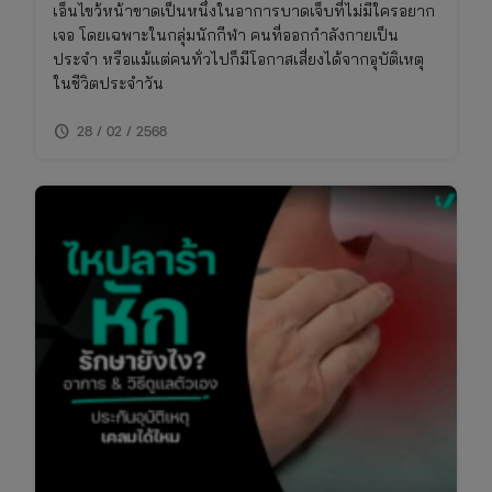
เอ็นไขว้หน้าขาดเป็นหนึ่งในอาการบาดเจ็บที่ไม่มีใครอยาก
เจอ โดยเฉพาะในกลุ่มนักกีฬา คนที่ออกกำลังกายเป็น
ประจำ หรือแม้แต่คนทั่วไปก็มีโอกาสเสี่ยงได้จากอุบัติเหตุ
ในชีวิตประจำวัน
schedule
28 / 02 / 2568