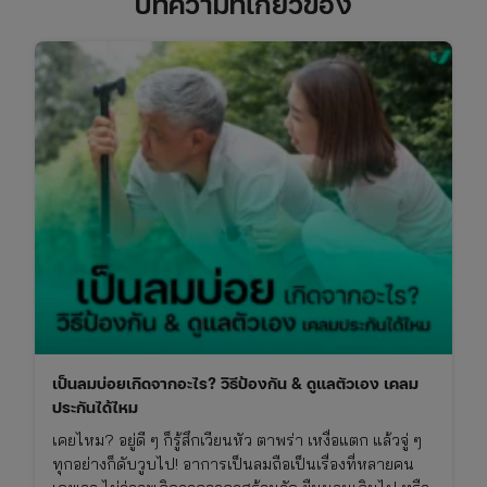
บทความที่เกี่ยวข้อง
เป็นลมบ่อยเกิดจากอะไร? วิธีป้องกัน & ดูแลตัวเอง เคลม
ประกันได้ไหม
เคยไหม? อยู่ดี ๆ ก็รู้สึกเวียนหัว ตาพร่า เหงื่อแตก แล้วจู่ ๆ
ทุกอย่างก็ดับวูบไป! อาการเป็นลมถือเป็นเรื่องที่หลายคน