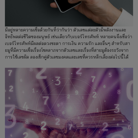
มีอยู่หลายความเชื่อด้วยกันที่ว่ากันว่า ตัวเลขแต่ละตัวมีพลังงานและ
อิทธิพลต่อชีวิตของมนุษย์ เช่นเดียวกับเบอร์โทรศัพท์ หลายคนจึงเชื่อว่า
เบอร์โทรศัพท์มีผลต่อดวงชะตา การเงิน ความรัก และอื่นๆ สำหรับสา
ยมูที่มีความเชื่อเรื่องโชคลาภจากตัวเลขและเรื่องที่สายมูต้องระวังจาก
การใช้เลขผิด ลองเช็กคู่ตัวเลขมงคลและเลขที่ควรหลีกเลี่ยงต่อไปนี้ได้