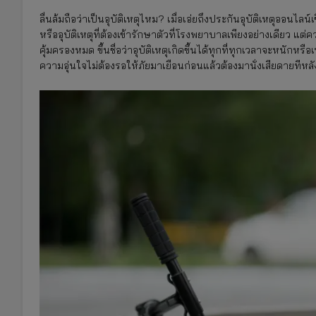
ลื่นล้มถือว่าเป็นอุบัติเหตุไหม? เมื่อเอ่ยถึงประกันอุบัติเหตุออนไลน
หรืออุบัติเหตุที่ต้องเข้ารักษาตัวที่โรงพยาบาลเพียงอย่างเดียว แต่ค
คุ้มครองหมด ขึ้นชื่อว่าอุบัติเหตุเกิดขึ้นได้ทุกที่ทุกเวลาจะหนักหร
ความอุ่นใจไม่ต้องรอให้ภัยมาเยือนก่อนแล้วต้องมานั่งเสียดายทีหล