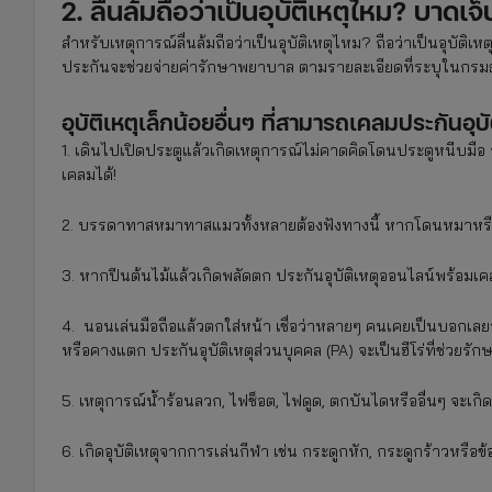
2. ลื่นล้มถือว่าเป็นอุบัติเหตุไหม? บาดเจ
สำหรับเหตุการณ์ลื่นล้มถือว่าเป็นอุบัติเหตุไหม? ถือว่าเป็นอุบัติเหต
ประกันจะช่วยจ่ายค่ารักษาพยาบาล ตามรายละเอียดที่ระบุในกรม
อุบัติเหตุเล็กน้อยอื่นๆ ที่สามารถเคลมประกันอุบัติ
1. เดินไปเปิดประตูแล้วเกิดเหตุการณ์ไม่คาดคิดโดนประตูหนีบมือ จ
เคลมได้!
2. บรรดาทาสหมาทาสแมวทั้งหลายต้องฟังทางนี้ หากโดนหมาหรือแม
3. หากปีนต้นไม้แล้วเกิดพลัดตก ประกันอุบัติเหตุออนไลน์พร้อมเ
4. นอนเล่นมือถือแล้วตกใส่หน้า เชื่อว่าหลายๆ คนเคยเป็นบอกเลยว่
หรือคางแตก ประกันอุบัติเหตุส่วนบุคคล (PA) จะเป็นฮีโร่ที่ช่วยร
5. เหตุการณ์น้ำร้อนลวก, ไฟช็อต, ไฟดูด, ตกบันไดหรืออื่นๆ จะเกิด
6. เกิดอุบัติเหตุจากการเล่นกีฬา เช่น กระดูกหัก, กระดูกร้าวหรื