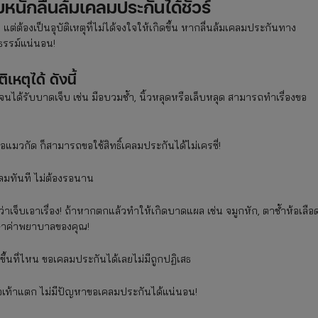
็บหนักลื่นล้มเคลมประกันได้ชัวร์
ุ แต่ต้องเป็นอุบัติเหตุที่ไม่ได้จงใจให้เกิดขึ้น หากลื่นล้มเคลมประกันทาง
ธรรม์แน่นอน!
เหตุได้ ดังนี้
นได้รับบาดเจ็บ เช่น มือบวมช้ำ, นิ้วหลุดหรือเล็บหลุด สามารถทำเรื่องขอ
วกัด ก็สามารถขอใช้สิทธิ์เคลมประกันได้ไม่เครซี่!
คลมทันที ไม่ต้องรอนาน
าเจ็บเอาเรื่อง! ถ้าหากตกแล้วทำให้เกิดบาดแผล เช่น จมูกหัก, ตาช้ำห้อเลือ
ักษาค่าพยาบาลของคุณ!
ขึ้นที่ไหน ขอเคลมประกันได้เลยไม่มีถูกปฏิเสธ
อข้อเท้าแตก ไม่มีปัญหาขอเคลมประกันได้แน่นอน!