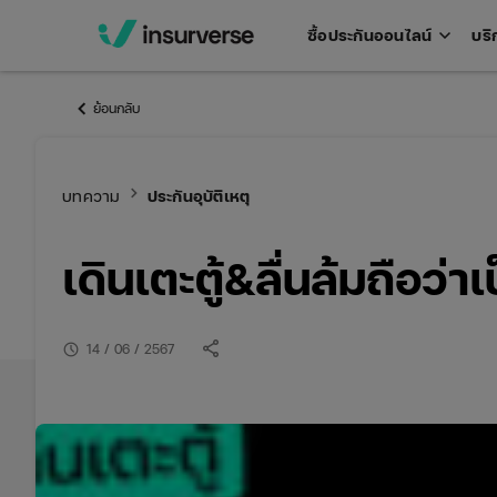
keyboard_arrow_down
ซื้อประกันออนไลน์
บริ
Open
men
keyboard_arrow_left
ย้อนกลับ
keyboard_arrow_right
บทความ
ประกันอุบัติเหตุ
เดินเตะตู้&ลื่นล้มถือว่าเ
share
schedule
14 / 06 / 2567