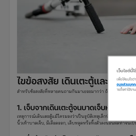
เว็บไซต์นี้ใช
ไขข้อสงสัย เดินเตะตู้และลื่นล้มถ
เพื่อให้แน่ใจ
อมูลส่วนบุค
ารตั้งค่าใช้งา
สำหรับข้อสงสัยที่หลายคนถามกันมาเยอะมากว่า ถ้าเดินเตะตู้และลื่
1. เจ็บจากเดินเตะตู้จนบาดเจ็บหนัก! ก็เ
เหตุการณ์เดินเตะตู้แม้ใครมองว่าเป็นอุบัติเหตุเล็กน้อย แต่ก็เป็นอุ
นิ้วเท้าบาดเจ็บ, มีเลือดออก, เล็บหลุดหรือทิ้งตัวลงนอนผิดท่าจนเ