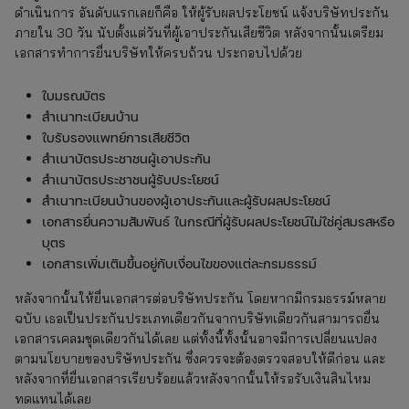
ดำเนินการ อันดับแรกเลยก็คือ ให้ผู้รับผลประโยชน์ แจ้งบริษัทประกัน
ภายใน 30 วัน นับตั้งแต่วันที่ผู้เอาประกันเสียชีวิต หลังจากนั้นเตรียม
เอกสารทำการยื่นบริษัทให้ครบถ้วน ประกอบไปด้วย
ใบมรณบัตร
สำเนาทะเบียนบ้าน
ใบรับรองแพทย์การเสียชีวิต
สำเนาบัตรประชาชนผู้เอาประกัน
สำเนาบัตรประชาชนผู้รับประโยชน์
สำเนาทะเบียนบ้านของผู้เอาประกันและผู้รับผลประโยชน์
เอกสารยื่นความสัมพันธ์ ในกรณีที่ผู้รับผลประโยชน์ไม่ใช่คู่สมรสหรือ
บุตร
เอกสารเพิ่มเติมขึ้นอยู่กับเงื่อนไขของแต่ละกรมธรรม์
หลังจากนั้นให้ยื่นเอกสารต่อบริษัทประกัน โดยหากมีกรมธรรม์หลาย
ฉบับ เธอเป็นประกันประเภทเดียวกันจากบริษัทเดียวกันสามารถยื่น
เอกสารเคลมชุดเดียวกันได้เลย แต่ทั้งนี้ทั้งนั้นอาจมีการเปลี่ยนแปลง
ตามนโยบายของบริษัทประกัน ซึ่งควรจะต้องตรวจสอบให้ดีก่อน และ
หลังจากที่ยื่นเอกสารเรียบร้อยแล้วหลังจากนั้นให้รอรับเงินสินไหม
ทดแทนได้เลย