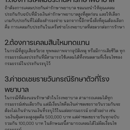
ถ้าต้องการเคลมประกันค่ารักษาพยาบาล ขอแนะนำให้คุณเคลม
ประกันกับฉบับที่มีวงเงินค่ารักษาพยาบาลสูงที่สุดก่อน และให้เลือก
เกมกับประกันที่ไม่ต้องสำรองจ่าย นอกจากนี้อีกหนึ่งสิ่งที่คุณต้องเลือก
คือ การเคลมกับประกันในเครือข่ายโรงพยาบาลที่สะดวกต่อการรักษา
2.ต้องการเคลมสินไหมทดแทน
ในกรณีที่สูญเสียอวัยวะ ทุพพลภาพจากอุบัติเหตุ หรือมีการเสียชีวิต ทุก
กรมธรรม์และประกันที่มีสามารถใช้เคลมได้ทั้งหมดตามที่เงื่อนไขของ
กรมธรรม์ในประกันระบุไว้
3.ค่าชดเชยรายวันกรณีรักษาตัวที่โรง
พยาบาล
ในกรณีที่ต้องนอนรักษาตัวในโรงพยาบาล สามารถเคลมได้ทุก
กรมธรรม์เช่นเดียวกัน แต่มีเงื่อนไขคือเงินค่าชดเชยรายวันรวมกันจะ
ต้องไม่เกินจำนวนเงินที่ระบุไว้ในแต่ละกรมธรรม์ ยกตัวอย่าง เช่น
วงเงินคุ้มครองสูงสุดคือ 500,000 บาท แต่ค่าชดเชยรายวันทุกฉบับ
รวมกัน 100,000 บาท ในลักษณะนี้สามารถเคลมได้ไม่ผิดเงื่อนไข
กรมธรรม์