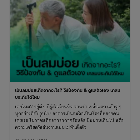
เป็นลมบ่อยเกิดจากอะไร? วิธีป้องกัน & ดูแลตัวเอง เคลม
ประกันได้ไหม
เคยไหม? อยู่ดี ๆ ก็รู้สึกเวียนหัว ตาพร่า เหงื่อแตก แล้วจู่ ๆ
ทุกอย่างก็ดับวูบไป! อาการเป็นลมถือเป็นเรื่องที่หลายคน
เคยเจอ ไม่ว่าจะเกิดจากอากาศร้อนจัด ยืนนานเกินไป หรือ
ความเครียดที่เล่นงานแบบไม่ทันตั้งตัว