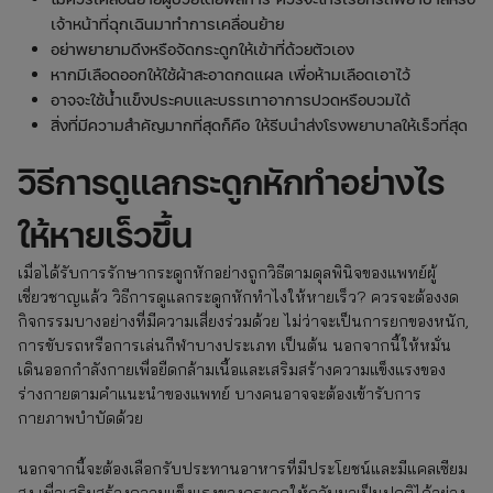
เจ้าหน้าที่ฉุกเฉินมาทำการเคลื่อนย้าย
อย่าพยายามดึงหรือจัดกระดูกให้เข้าที่ด้วยตัวเอง
หากมีเลือดออกให้ใช้ผ้าสะอาดกดแผล เพื่อห้ามเลือดเอาไว้
อาจจะใช้น้ำแข็งประคบและบรรเทาอาการปวดหรือบวมได้
สิ่งที่มีความสำคัญมากที่สุดก็คือ ให้รีบนำส่งโรงพยาบาลให้เร็วที่สุด
วิธีการดูแลกระดูกหักทำอย่างไร
ให้หายเร็วขึ้น
เมื่อได้รับการรักษากระดูกหักอย่างถูกวิธีตามดุลพินิจของแพทย์ผู้
เชี่ยวชาญแล้ว วิธีการดูแลกระดูกหักทําไงให้หายเร็ว? ควรจะต้องงด
กิจกรรมบางอย่างที่มีความเสี่ยงร่วมด้วย ไม่ว่าจะเป็นการยกของหนัก,
การขับรถหรือการเล่นกีฬาบางประเภท เป็นต้น นอกจากนี้ให้หมั่น
เดินออกกำลังกายเพื่อยืดกล้ามเนื้อและเสริมสร้างความแข็งแรงของ
ร่างกายตามคำแนะนำของแพทย์ บางคนอาจจะต้องเข้ารับการ
กายภาพบำบัดด้วย
นอกจากนี้จะต้องเลือกรับประทานอาหารที่มีประโยชน์และมีแคลเซียม