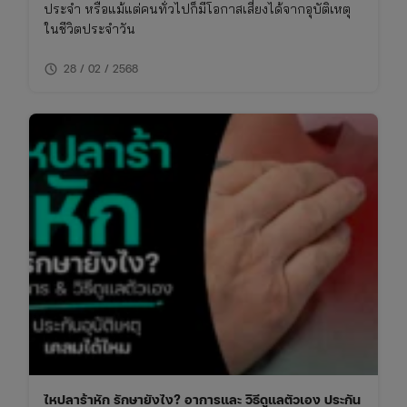
ประจำ หรือแม้แต่คนทั่วไปก็มีโอกาสเสี่ยงได้จากอุบัติเหตุ
ในชีวิตประจำวัน
schedule
28 / 02 / 2568
ไหปลาร้าหัก รักษายังไง? อาการและ วิธีดูแลตัวเอง ประกัน