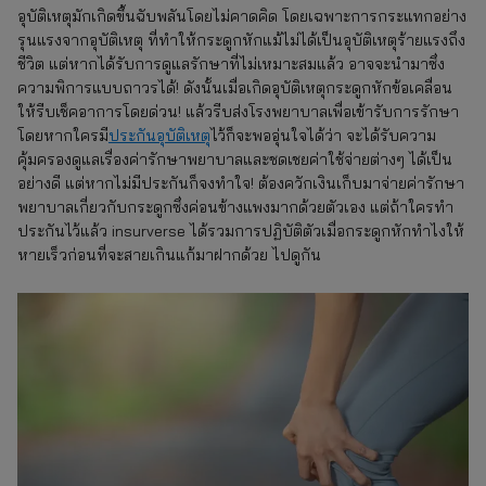
อุบัติเหตุมักเกิดขึ้นฉับพลันโดยไม่คาดคิด โดยเฉพาะการกระแทกอย่าง
รุนแรงจากอุบัติเหตุ ที่ทำให้กระดูกหักแม้ไม่ได้เป็นอุบัติเหตุร้ายแรงถึง
ชีวิต แต่หากได้รับการดูแลรักษาที่ไม่เหมาะสมแล้ว อาจจะนำมาซึ่ง
ความพิการแบบถาวรได้! ดังนั้นเมื่อเกิดอุบัติเหตุกระดูกหักข้อเคลื่อน
ให้รีบเช็คอาการโดยด่วน! แล้วรีบส่งโรงพยาบาลเพื่อเข้ารับการรักษา
โดยหากใครมี
ประกันอุบัติเหตุ
ไว้ก็จะพออุ่นใจได้ว่า จะได้รับความ
คุ้มครองดูแลเรื่องค่ารักษาพยาบาลและชดเชยค่าใช้จ่ายต่างๆ ได้เป็น
อย่างดี แต่หากไม่มีประกันก็จงทำใจ! ต้องควักเงินเก็บมาจ่ายค่ารักษา
พยาบาลเกี่ยวกับกระดูกซึ่งค่อนข้างแพงมากด้วยตัวเอง แต่ถ้าใครทำ
ประกันไว้แล้ว insurverse ได้รวมการปฏิบัติตัวเมื่อกระดูกหักทําไงให้
หายเร็วก่อนที่จะสายเกินแก้มาฝากด้วย ไปดูกัน