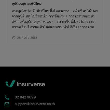
อุบัติเหตุเคลมได้ไหม
กระดูกไหปลาร้าหักเป็นหนึ่งในอาการบาดเจ็บที่พบได้บ่อย
จากอุบัติเหตุ ไม่ว่าจะเป็นการล้มแรง ๆ การปะทะขณะเล่น
กีฬา หรืออุบัติเหตุทางถนน การบาดเจ็บนี้ส่งผลโดยตรงต่อ
การเคลื่อนไหวของหัวไหล่และแขน ทำให้เกิดอาการปวด
รุนแรง
schedule
28 / 02 / 2568
02​ 842 9899
support@insurverse.co.th