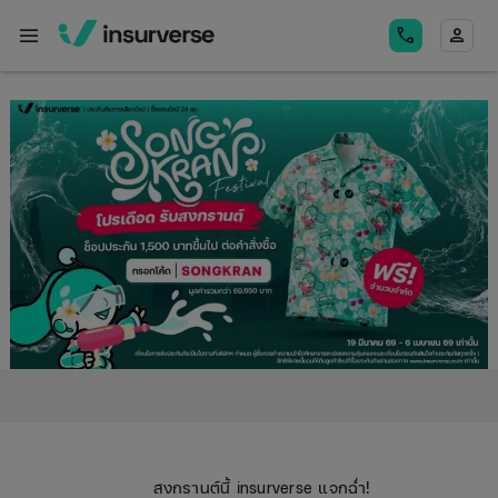
menu
call
person
สงกรานต์นี้ insurverse แจกฉ่ำ!