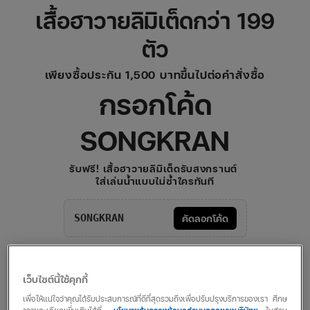
เสื้อฮาวายลิมิเต็ดกว่า 199
ตัว
เพียงซื้อประกัน 1,500 บาทขึ้นไปต่อคำสั่งซื้อ
กรอกโค้ด
SONGKRAN
รับฟรี! เสื้อฮาวายลิมิเต็ดรับสงกรานต์
ใส่เล่นน้ำแบบไม่ซ้ำใครทันที
SONGKRAN
คัดลอกโค้ด
เว็บไซต์นี้ใช้คุกกี้
เพื่อให้แน่ใจว่าคุณได้รับประสบการณ์ที่ดีที่สุดรวมถึงเพื่อปรับปรุงบริการของเรา ศึกษ
เช็กราคาและดูความคุ้มครอง ก่อนสิทธิ์หมด
ารายละเอียดเพิ่มเติมได้ที่
นโยบายคุ้มครองข้อมูลส่วนบุคคลของบริษัทฯ
ในส่วน