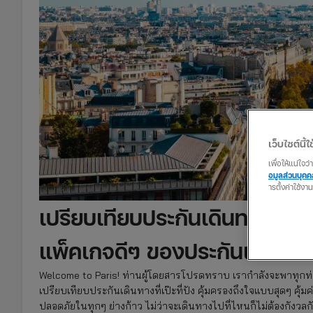
เว็บไซต์นี้ใช
เพื่อให้แน่ใจ
อมูลส่วนบุค
ารตั้งค่าใช้งา
เปรียบเทียบประกันเดินทาง
ไปเท
แพ็คเกจดีๆ ของ
ประกันเดินทาง
Welcome to Paris! ท่านผู้โดยสารโปรดทราบ เรากำลังจะพาทุกท่
เปรียบเทียบประกันเดินทางที่เป๊ะที่ปัง คุ้มครองถึงใจแบบสุดๆ คุ้มค
ปลอดภัยในทุกๆ ย่างก้าว ไม่ว่าจะเดินทางไปที่ไหนก็ไม่ต้องกังวลกับ