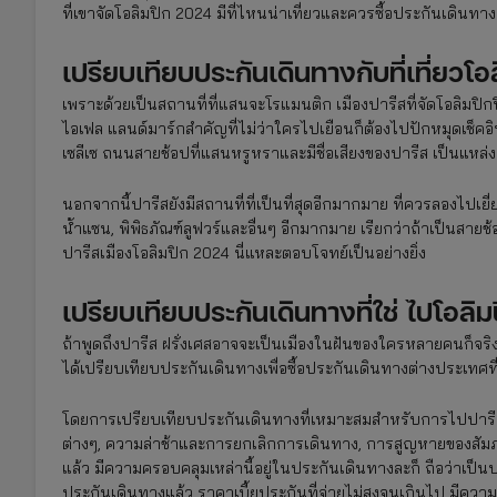
ที่เขาจัดโอลิมปิก 2024 มีที่ไหนน่าเที่ยวและควรซื้อประกันเดินทา
เปรียบเทียบประกันเดินทางกับที่เที่ยวโอ
เพราะด้วยเป็นสถานที่ที่แสนจะโรแมนติก เมืองปารีสที่จัดโอลิมปิกปีนี
ไอเฟล แลนด์มาร์กสำคัญที่ไม่ว่าใครไปเยือนก็ต้องไปปักหมุดเช็คอ
เซลีเซ ถนนสายช้อปที่แสนหรูหราและมีชื่อเสียงของปารีส เป็นแหล
นอกจากนี้ปารีสยังมีสถานที่ที่เป็นที่สุดอีกมากมาย ที่ควรลองไปเยี่
น้ำแซน, พิพิธภัณฑ์ลูฟวร์และอื่นๆ อีกมากมาย เรียกว่าถ้าเป็นส
ปารีสเมืองโอลิมปิก 2024 นี่แหละตอบโจทย์เป็นอย่างยิ่ง
เปรียบเทียบประกันเดินทางที่ใช่ ไปโอล
ถ้าพูดถึงปารีส ฝรั่งเศสอาจจะเป็นเมืองในฝันของใครหลายคนก็จริง
ได้เปรียบเทียบประกันเดินทางเพื่อซื้อประกันเดินทางต่างประเทศที่ใ
โดยการเปรียบเทียบประกันเดินทางที่เหมาะสมสำหรับการไปปารีส
ต่างๆ, ความล่าช้าและการยกเลิกการเดินทาง, การสูญหายของสัมภ
แล้ว มีความครอบคลุมเหล่านี้อยู่ในประกันเดินทางละก็ ถือว่าเป็นป
ประกันเดินทางแล้ว ราคาเบี้ยประกันที่จ่ายไม่สูงจนเกินไป มีความส