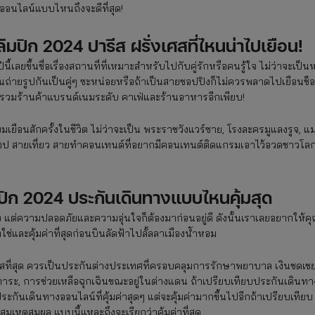
งออนไลน์แบบไหนถึงจะดีที่สุด!
ลิมปิก 2024 ปารีส ฝรั่งเศสที่ไหนน่าไปเยือน!
้เลยขึ้นชื่อเรื่องสถานที่ที่เหมาะสำหรับไปกับคู่รักหรือคนรู้ใจ ไม่ว่าจะเป็น
ินถ่ายรูปกันเป็นคู่ๆ ซะหน่อยหรือถ้าเป็นสายชอปปิงก็ไม่ควรพลาดไปเยือนช็
่งรวมร้านค้าแบรนด์เนมระดับ คาเฟ่และร้านอาหารอีกเพียบ!
ยมเยือนสักครั้งในชีวิต ไม่ว่าจะเป็น พระราชวังแวร์ซาย, โรงละครมูแลงรูจ, แม
ายช้อป สายเที่ยว สายทำคอนเทนต์ที่อยากมีคอนเทนต์ติดแกรมเอาไว้อวดชาวโล
ิมปิก 2024 ประกันเดินทางแบบไหนคุ้มสุด
 แต่ความปลอดภัยและความอุ่นใจก็ต้องมาก่อนอยู่ดี ดังนั้นเราเลยอยากให้ค
ช่และคุ้มค่าที่สุดก่อนบินลัดฟ้าไปลั้ลลาเมืองน้ำหอม
ที่สุด ควรเป็นประกันต่างประเทศที่ครอบคลุมการรักษาพยาบาล เงินชดเช
าระ, การช่วยเหลือฉุกเฉินขณะอยู่ในต่างแดน ถ้าเปรียบเทียบประกันเดินทา
ระกันเดินทางออนไลน์ที่คุ้มค่าสุดๆ แต่จะคุ้มค่ามากขึ้นไปอีกถ้าเปรียบเทียบ
มเหตุสมผล แบบนี้แหละถึงจะเรียกว่าคุ้มค่าที่สุด