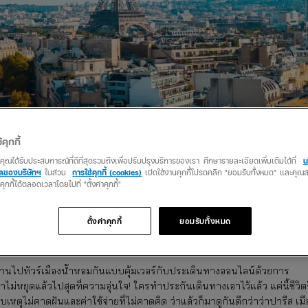
้คุกกี้
ว่าคุณได้รับประสบการณ์ที่ดีที่สุดรวมถึงเพื่อปรับปรุงบริการของเรา ศึกษารายละเอียดเพิ่มเติมได้ที่
น
คลของบริษัทฯ
ในส่วน
การใช้คุกกี้ (cookies)
เปิดใช้งานคุกกี้โปรดคลิก "ยอมรับทั้งหมด" และคุ
นคุกกี้ได้ตลอดเวลาโดยไปที่ "ตั้งค่าคุกกี้"
ี่ยวปารีส ฝรั่งเศสที่ไหนดีด้วย
ตั้งค่าคุกกี้
ยอมรับทั้งหมด
านไปทัวร์เมืองน้ำหอมกันแบบคุ้มเวอร์กับประเดินทางออนไลน์ด้วยการ
่าไม่หยุดแล้วไปสุดที่ความอุ่นใจ! ใครทำประกันเดินทางเอาไว้แล้ว แค่นี้ชีวิต
เหตุไม่คาดฝันและค่าใช้จ่ายที่ไม่คาดคิด ว่าแล้วก็มาดูกันดีกว่าว่าปารีส เมื