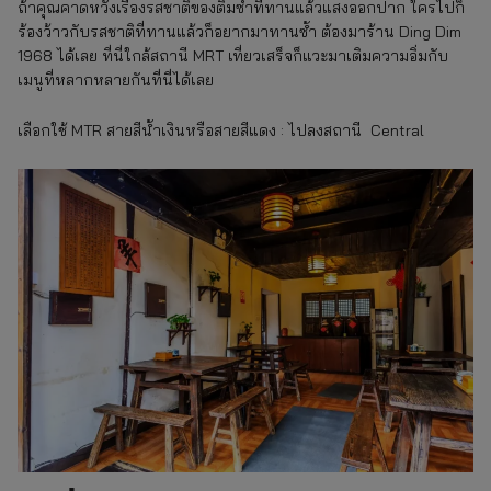
ถ้าคุณคาดหวังเรื่องรสชาติของติ่มซำที่ทานแล้วแสงออกปาก ใครไปก็
ร้องว้าวกับรสชาติที่ทานแล้วก็อยากมาทานซ้ำ ต้องมาร้าน Ding Dim
1968 ได้เลย ที่นี่ใกล้สถานี MRT เที่ยวเสร็จก็แวะมาเติมความอิ่มกับ
เมนูที่หลากหลายกันที่นี่ได้เลย
เลือกใช้ MTR สายสีน้ำเงินหรือสายสีแดง : ไปลงสถานี Central