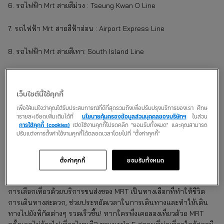
6. รถไฟฟ้า Mrt สายสีม่วง : Tseung Kwan O Line
7. รถไฟฟ้า Mrt สายสีฟ้าอ่อน : Airport Express Line
8. รถไฟฟ้า Mrt สายสีเทา: South Island Line
9. รถไฟฟ้า Mrt สายสีส้ม : Tung Chung Line
เว็บไซต์นี้ใช้คุกกี้
10. รถไฟฟ้า Mrt สายสีเหลือง : Disneyland Resort Line
เพื่อให้แน่ใจว่าคุณได้รับประสบการณ์ที่ดีที่สุดรวมถึงเพื่อปรับปรุงบริการของเรา ศึกษ
ารายละเอียดเพิ่มเติมได้ที่
นโยบายคุ้มครองข้อมูลส่วนบุคคลของบริษัทฯ
ในส่วน
11. รถไฟฟ้า Mrt สายเขียวอ่อน : Light Rail Line
การใช้คุกกี้ (cookies)
เปิดใช้งานคุกกี้โปรดคลิก "ยอมรับทั้งหมด" และคุณสามารถ
ปรับแต่งการตั้งค่าใช้งานคุกกี้ได้ตลอดเวลาโดยไปที่ "ตั้งค่าคุกกี้"
เปิดพิกัดเที่ยวด้วย mtr ฮ่องกง
ตั้งค่าคุกกี้
ยอมรับทั้งหมด
เช็คอินร้านไหนดี?
การเลือกเที่ยวด้วยบริการขนส่งของ MRT เป็นทางเลือกที่ทำให้ชีวิต
การเดินทางสะดวก, ช่วยประหยัดเวลาในการเดินทางและทำให้เดิน
ทางไปยังพิกัดต่างๆ รวดเร็วขึ้น! หากใครพึ่งเคยลองเที่ยวด้วย MRT