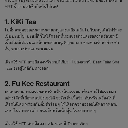
ครั้งแรกไม่รู้จะไปเที่ยวไหนดี? ขอแนะนำ 5 สถานที่น่าเที่ยวใกล้สถานี
MRT นี้ ตามไปเช็คอินกันได้เลย!
1. KiKi Tea
ไปดื่มชาสุดอร่อยหลากหลายเมนูและเพลิดเพลินไปกับเมนูเส้นไม่ว่าจะ
เป็นบะหมี่ปู, บะหมี่กีกี้ใส่ไส้กรอกที่หอมซอสถั่วและซอสงาหรือบะหมี่
เนื้อสไตล์เสฉวนและห้ามพลาดเมนู Signature ของทางร้านอย่าง ชา
คั่ว, ชายามบ่ายและชาเมล่อน
เลือกใช้ MTR สายสีแดงหรือสายสีเขียว : ไปลงสถานี East Tsim Sha
Tsui จะอยู่ใกล้กับทางออก
2. Fu Kee Restaurant
มาตามหาความอร่อยแบบร้านท้องถิ่นธรรมดาที่รสชาติไม่ธรรมดา
อย่างโจ๊กที่เลือกทอปปิงเองได้ จะจัดเต็มเนื้อวัว, ตับหรือเครื่องในก็
เลือกได้เลย พร้อมกับติ่มซำร้อนๆ ให้เลือกความอร่อยได้หลากหลาย
แบบ ไม่ว่าจะฮะเก๋า, ขนมจีบหรือเนื้อตุ๋น ในราคาเบาๆ
เลือกใช้ MTR สายสีแดง : ไปลงสถานี Tsuen Wan