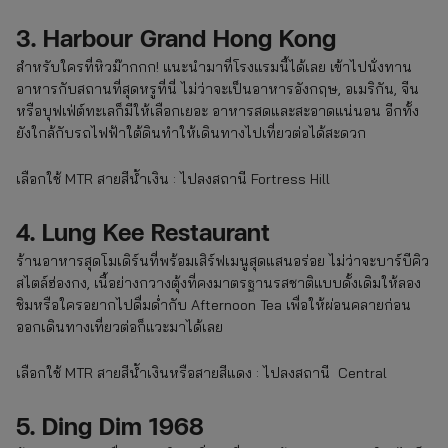
3. Harbour Grand Hong Kong
สำหรับใครที่หิวม๊ากกก! แนะนำมาที่โรงแรมนี้ได้เลย เข้าไปนั่งทาน
อาหารกับสถานที่สุดหรูที่นี่ ไม่ว่าจะเป็นอาหารอังกฤษ, อเมริกัน, จีน
หรือบุฟเฟ่ต์ทะเลก็มีให้เลือกเยอะ อาหารสดและสะอาดแน่นอน อีกทั้ง
ยังใกล้กับรถไฟฟ้าใต้ดินทำให้เดินทางไปเที่ยวต่อได้สะดวก
เลือกใช้ MTR สายสีน้ำเงิน : ไปลงสถานี Fortress Hill
4. Lung Kee Restaurant
ร้านอาหารสุดโมเดิร์นที่พร้อมเสิร์ฟเมนูสุดแสนอร่อย ไม่ว่าจะบาร์บีคิว
สไตล์ฮ่องกง, เนื้อย่างกวางตุ้งที่คงมาตรฐานรสชาติแบบดั้งเดิมให้ลอง
ชิมหรือใครอยากไปดื่มด่ำกับ Afternoon Tea เพื่อให้ผ่อนคลายก่อน
ออกเดินทางเที่ยวต่อก็แวะมาได้เลย
เลือกใช้ MTR สายสีน้ำเงินหรือสายสีแดง : ไปลงสถานี Central
5. Ding Dim 1968