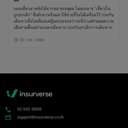
แผนเที่ยวอาจพังได้จากหลายเหตุผล โดยเฉพาะ “เที่ยวบิน
ถูกยกเลิก” ซึ่งมักมาพร้อมค่าใช้จ่ายที่ไม่ได้เตรียมไว้ ประกัน
เดินทางจึงไม่เพียงแค่คุ้มครองระหว่างทริป แต่ช่วยลดความ
เสียหายตั้งแต่ก่อนออกเดินทาง ประกันยกเลิกการเดินทาง
ให้อุ่นใจ บทความนี้จะพาเข้าใจว่า กรณีไหนเคลมได้ เคลม
schedule
ยังไง และต้องเตรียมอะไรบ้าง
24 / 04 / 2569
02​ 842 9899
support@insurverse.co.th