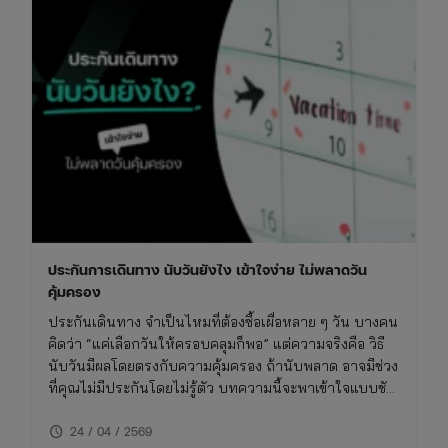
ประกันการเดินทาง นับวันยังไง เข้าใจง่าย ไม่พลาดวัน
คุ้มครอง
ประกันเดินทาง จำเป็นไหมที่ต้องซื้อเผื่อหลาย ๆ วัน บางคน
คิดว่า “แค่เลือกวันให้ครอบคลุมก็พอ” แต่ความจริงคือ วิธี
นับวันมีผลโดยตรงกับความคุ้มครอง ถ้านับพลาด อาจมีช่วง
ที่คุณไม่มีประกันโดยไม่รู้ตัว บทความนี้จะพาเข้าใจแบบชัด
ๆ ว่า ประกันการเดินทาง นับวันยังไง และต้องวางแผนยังไง
schedule
ให้ “การคุ้มครองไม่ขาดช่วง”
24 / 04 / 2569