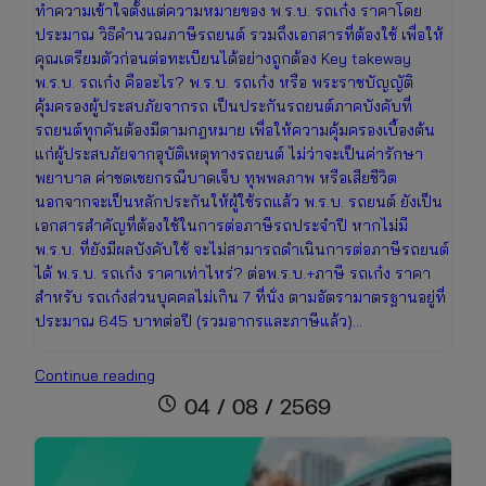
ทำความเข้าใจตั้งแต่ความหมายของ พ.ร.บ. รถเก๋ง ราคาโดย
ประมาณ วิธีคำนวณภาษีรถยนต์ รวมถึงเอกสารที่ต้องใช้ เพื่อให้
คุณเตรียมตัวก่อนต่อทะเบียนได้อย่างถูกต้อง Key takeway
พ.ร.บ. รถเก๋ง คืออะไร? พ.ร.บ. รถเก๋ง หรือ พระราชบัญญัติ
คุ้มครองผู้ประสบภัยจากรถ เป็นประกันรถยนต์ภาคบังคับที่
รถยนต์ทุกคันต้องมีตามกฎหมาย เพื่อให้ความคุ้มครองเบื้องต้น
แก่ผู้ประสบภัยจากอุบัติเหตุทางรถยนต์ ไม่ว่าจะเป็นค่ารักษา
พยาบาล ค่าชดเชยกรณีบาดเจ็บ ทุพพลภาพ หรือเสียชีวิต
นอกจากจะเป็นหลักประกันให้ผู้ใช้รถแล้ว พ.ร.บ. รถยนต์ ยังเป็น
เอกสารสำคัญที่ต้องใช้ในการต่อภาษีรถประจำปี หากไม่มี
พ.ร.บ. ที่ยังมีผลบังคับใช้ จะไม่สามารถดำเนินการต่อภาษีรถยนต์
ได้ พ.ร.บ. รถเก๋ง ราคาเท่าไหร่? ต่อพ.ร.บ.+ภาษี รถเก๋ง ราคา
สำหรับ รถเก๋งส่วนบุคคลไม่เกิน 7 ที่นั่ง ตามอัตรามาตรฐานอยู่ที่
ประมาณ 645 บาทต่อปี (รวมอากรและภาษีแล้ว)…
ต่อพ.ร.บ.+ภาษี
Continue reading
รถ
schedule
04 / 08 / 2569
เก๋ง
ราคา
เท่า