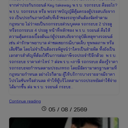
จากค่าประกันรถยนต์ Key takeway พ.ร.บ. รถกระบะ คืออะไร?
พ.ร.บ. รถกระบะ หรือ พระราชบัญญัติคุ้มครองผู้ประสบภัยจาก
รถ เป็นประกันภาคบังคับที่เจ้าของรถทุกคันต้องจัดทำตาม
กฎหมาย ไม่ว่าจะเป็นรถกระบะส่วนบุคคล รถกระบะ 2 ประตู
หรือรถกระบะ 4 ประตู หน้าที่หลักของ พ.ร.บ. รถยนต์ คือให้
ความคุ้มครองเบื้องต้นแก่ผู้ประสบภัยจากอุบัติเหตุทางรถยนต์
เช่น ค่ารักษาพยาบาล ค่าชดเชยกรณีบาดเจ็บ ทุพพลภาพ หรือ
เสียชีวิต โดยไม่จำเป็นต้องรอพิสูจน์ว่าใครเป็นฝ่ายผิด ทั้งยังเป็น
เอกสารสำคัญที่ต้องใช้ในการต่อภาษีรถประจำปีอีกด้วย พ.ร.บ.
รถกระบะ ราคาเท่าไหร่ ? ต่อพ.ร.บ.+ภาษี รถกระบะ ต้องรู้ราคา
รถกระบะจะกำหนดตามประเภทรถ โดยมีอัตรามาตรฐานตามที่
กฎหมายกำหนด อย่างไรก็ตาม ผู้ให้บริการบางรายอาจมีราคา
โปรโมชันหรือส่วนลด ทำให้ผู้บริโภคสามารถประหยัดค่าใช้จ่าย
ได้มากขึ้น ต่อ พ.ร.บ. รถยนต์ กระบะ…
ต่อพ.ร.บ.+ภาษี
Continue reading
รถ
schedule
05 / 08 / 2569
กระบะ
ราคา
เช็