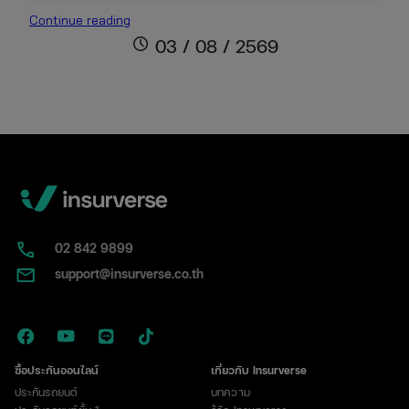
ใบ
Continue reading
พ.ร.บ.
schedule
03 / 08 / 2569
คือ
อะไร?
หน้าตา
เป็น
แบบ
ไหน
พร้อม
วิธี
แยก
กับ
02​ 842 9899
ป้าย
support@insurverse.co.th
ภาษี
ซื้อประกันออนไลน์
เกี่ยวกับ Insurverse
ประกันรถยนต์
บทความ