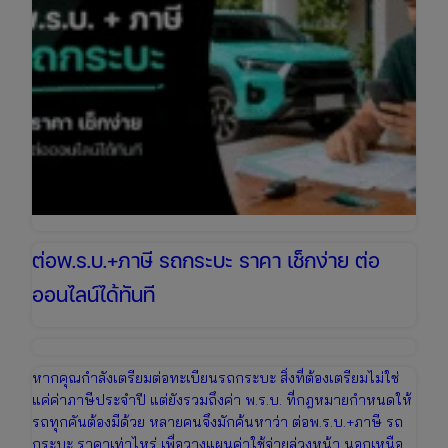
ต่อพ.ร.บ.+ภาษี รถกระบะ ราคา เช็กง่าย ต่อ
ออนไลน์ได้ทันที
หากคุณกำลังเตรียมต่อทะเบียนรถกระบะ สิ่งที่ต้องเตรียมไม่ใช่
แค่ค่าภาษีประจำปี แต่ยังรวมถึงค่า พ.ร.บ. ที่กฎหมายกำหนดให้
รถทุกคันต้องมีด้วย หลายคนจึงมักค้นหาว่า ต่อพ.ร.บ.+ภาษี รถ
กระบะ ราคาเท่าไหร่ เพื่อวางแผนค่าใช้จ่ายล่วงหน้า นอกเหนือ