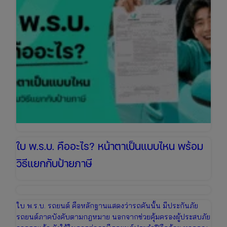
ไหร่
เช็ก
ข้อมูล
ล่าสุด
เพื่อ
เตรียม
งบ
ให้
พร้อม
ใบ พ.ร.บ. คืออะไร? หน้าตาเป็นแบบไหน พร้อม
วิธีแยกกับป้ายภาษี
ใบ พ.ร.บ. รถยนต์ คือหลักฐานแสดงว่ารถคันนั้น มีประกันภัย
รถยนต์ภาคบังคับตามกฎหมาย นอกจากช่วยคุ้มครองผู้ประสบภัย