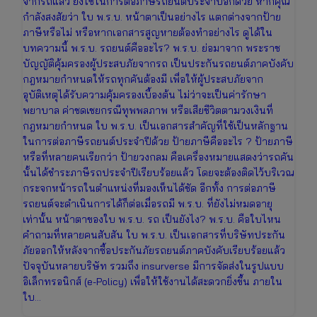
จากรถแล้ว ยังใช้ในการต่อภาษีรถยนต์ประจำปีอีกด้วย หากคุณ
กำลังสงสัยว่า ใบ พ.ร.บ. หน้าตาเป็นอย่างไร แตกต่างจากป้าย
ภาษีหรือไม่ หรือหากเอกสารสูญหายต้องทำอย่างไร ดูได้ใน
บทความนี้ พ.ร.บ. รถยนต์คืออะไร? พ.ร.บ. ย่อมาจาก พระราช
บัญญัติคุ้มครองผู้ประสบภัยจากรถ เป็นประกันรถยนต์ภาคบังคับ
กฎหมายกำหนดให้รถทุกคันต้องมี เพื่อให้ผู้ประสบภัยจาก
อุบัติเหตุได้รับความคุ้มครองเบื้องต้น ไม่ว่าจะเป็นค่ารักษา
พยาบาล ค่าชดเชยกรณีทุพพลภาพ หรือเสียชีวิตตามวงเงินที่
กฎหมายกำหนด ใบ พ.ร.บ. เป็นเอกสารสำคัญที่ใช้เป็นหลักฐาน
ในการต่อภาษีรถยนต์ประจำปีด้วย ป้ายภาษีคืออะไร ? ป้ายภาษี
หรือที่หลายคนเรียกว่า ป้ายวงกลม คือเครื่องหมายแสดงว่ารถคัน
นั้นได้ชำระภาษีรถประจำปีเรียบร้อยแล้ว โดยจะต้องติดไว้บริเวณ
กระจกหน้ารถในตำแหน่งที่มองเห็นได้ชัด อีกทั้ง การต่อภาษี
รถยนต์จะดำเนินการได้ก็ต่อเมื่อรถมี พ.ร.บ. ที่ยังไม่หมดอายุ
เท่านั้น หน้าตาของใบ พ.ร.บ. รถ เป็นยังไง? พ.ร.บ. คือใบไหน
คำถามที่หลายคนสับสัน ใบ พ.ร.บ. เป็นเอกสารที่บริษัทประกัน
ภัยออกให้หลังจากซื้อประกันภัยรถยนต์ภาคบังคับเรียบร้อยแล้ว
ปัจจุบันหลายบริษัท รวมถึง insurverse มีการจัดส่งในรูปแบบ
อิเล็กทรอนิกส์ (e-Policy) เพื่อให้ใช้งานได้สะดวกยิ่งขึ้น ภายใน
ใบ…