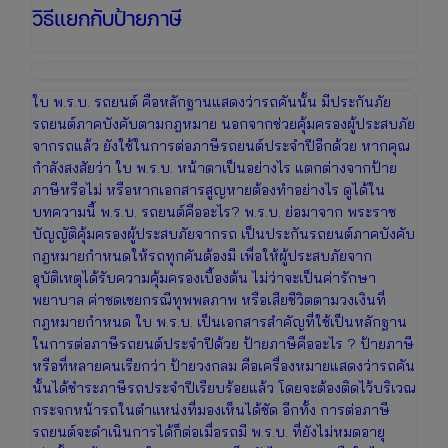
วิธีแยกกับป้ายภาษี
ใบ พ.ร.บ. รถยนต์ คือหลักฐานแสดงว่ารถคันนั้น มีประกันภัย
รถยนต์ภาคบังคับตามกฎหมาย นอกจากช่วยคุ้มครองผู้ประสบภัย
จากรถแล้ว ยังใช้ในการต่อภาษีรถยนต์ประจำปีอีกด้วย หากคุณ
กำลังสงสัยว่า ใบ พ.ร.บ. หน้าตาเป็นอย่างไร แตกต่างจากป้าย
ภาษีหรือไม่ หรือหากเอกสารสูญหายต้องทำอย่างไร ดูได้ใน
บทความนี้ พ.ร.บ. รถยนต์คืออะไร? พ.ร.บ. ย่อมาจาก พระราช
บัญญัติคุ้มครองผู้ประสบภัยจากรถ เป็นประกันรถยนต์ภาคบังคับ
กฎหมายกำหนดให้รถทุกคันต้องมี เพื่อให้ผู้ประสบภัยจาก
อุบัติเหตุได้รับความคุ้มครองเบื้องต้น ไม่ว่าจะเป็นค่ารักษา
พยาบาล ค่าชดเชยกรณีทุพพลภาพ หรือเสียชีวิตตามวงเงินที่
กฎหมายกำหนด ใบ พ.ร.บ. เป็นเอกสารสำคัญที่ใช้เป็นหลักฐาน
ในการต่อภาษีรถยนต์ประจำปีด้วย ป้ายภาษีคืออะไร ? ป้ายภาษี
หรือที่หลายคนเรียกว่า ป้ายวงกลม คือเครื่องหมายแสดงว่ารถคัน
นั้นได้ชำระภาษีรถประจำปีเรียบร้อยแล้ว โดยจะต้องติดไว้บริเวณ
กระจกหน้ารถในตำแหน่งที่มองเห็นได้ชัด อีกทั้ง การต่อภาษี
รถยนต์จะดำเนินการได้ก็ต่อเมื่อรถมี พ.ร.บ. ที่ยังไม่หมดอายุ