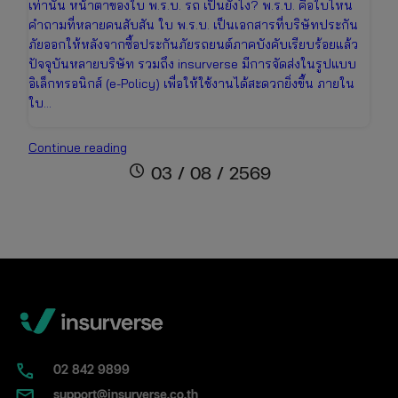
เท่านั้น หน้าตาของใบ พ.ร.บ. รถ เป็นยังไง? พ.ร.บ. คือใบไหน
คำถามที่หลายคนสับสัน ใบ พ.ร.บ. เป็นเอกสารที่บริษัทประกัน
ภัยออกให้หลังจากซื้อประกันภัยรถยนต์ภาคบังคับเรียบร้อยแล้ว
ปัจจุบันหลายบริษัท รวมถึง insurverse มีการจัดส่งในรูปแบบ
อิเล็กทรอนิกส์ (e-Policy) เพื่อให้ใช้งานได้สะดวกยิ่งขึ้น ภายใน
ใบ…
ใบ
Continue reading
พ.ร.บ.
schedule
03 / 08 / 2569
คือ
อะไร?
หน้าตา
เป็น
แบบ
ไหน
พร้อม
วิธี
แยก
กับ
02​ 842 9899
ป้าย
support@insurverse.co.th