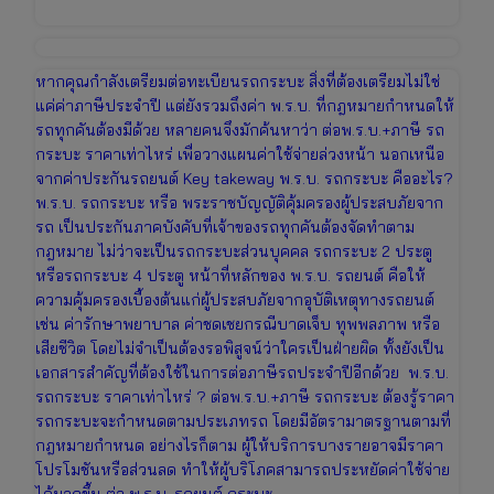
หากคุณกำลังเตรียมต่อทะเบียนรถกระบะ สิ่งที่ต้องเตรียมไม่ใช่
แค่ค่าภาษีประจำปี แต่ยังรวมถึงค่า พ.ร.บ. ที่กฎหมายกำหนดให้
รถทุกคันต้องมีด้วย หลายคนจึงมักค้นหาว่า ต่อพ.ร.บ.+ภาษี รถ
กระบะ ราคาเท่าไหร่ เพื่อวางแผนค่าใช้จ่ายล่วงหน้า นอกเหนือ
จากค่าประกันรถยนต์ Key takeway พ.ร.บ. รถกระบะ คืออะไร?
พ.ร.บ. รถกระบะ หรือ พระราชบัญญัติคุ้มครองผู้ประสบภัยจาก
รถ เป็นประกันภาคบังคับที่เจ้าของรถทุกคันต้องจัดทำตาม
กฎหมาย ไม่ว่าจะเป็นรถกระบะส่วนบุคคล รถกระบะ 2 ประตู
หรือรถกระบะ 4 ประตู หน้าที่หลักของ พ.ร.บ. รถยนต์ คือให้
ความคุ้มครองเบื้องต้นแก่ผู้ประสบภัยจากอุบัติเหตุทางรถยนต์
เช่น ค่ารักษาพยาบาล ค่าชดเชยกรณีบาดเจ็บ ทุพพลภาพ หรือ
เสียชีวิต โดยไม่จำเป็นต้องรอพิสูจน์ว่าใครเป็นฝ่ายผิด ทั้งยังเป็น
เอกสารสำคัญที่ต้องใช้ในการต่อภาษีรถประจำปีอีกด้วย พ.ร.บ.
รถกระบะ ราคาเท่าไหร่ ? ต่อพ.ร.บ.+ภาษี รถกระบะ ต้องรู้ราคา
รถกระบะจะกำหนดตามประเภทรถ โดยมีอัตรามาตรฐานตามที่
กฎหมายกำหนด อย่างไรก็ตาม ผู้ให้บริการบางรายอาจมีราคา
โปรโมชันหรือส่วนลด ทำให้ผู้บริโภคสามารถประหยัดค่าใช้จ่าย