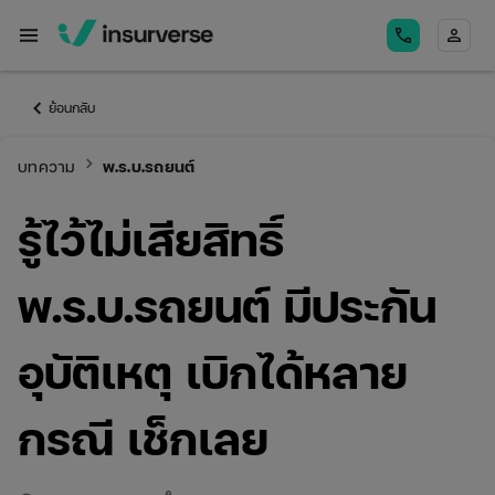
menu
call
person
keyboard_arrow_left
ย้อนกลับ
keyboard_arrow_right
บทความ
พ.ร.บ.รถยนต์
รู้ไว้ไม่เสียสิทธิ์
พ.ร.บ.รถยนต์ มีประกัน
อุบัติเหตุ เบิกได้หลาย
กรณี เช็กเลย