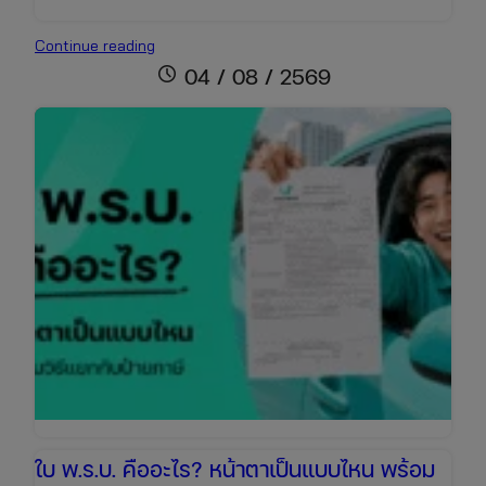
ต่อพ.ร.บ.+ภาษี
Continue reading
รถ
schedule
04 / 08 / 2569
เก๋ง
ราคา
เท่า
ไหร่
เช็ก
ข้อมูล
ล่าสุด
เพื่อ
เตรียม
งบ
ให้
พร้อม
ใบ พ.ร.บ. คืออะไร? หน้าตาเป็นแบบไหน พร้อม