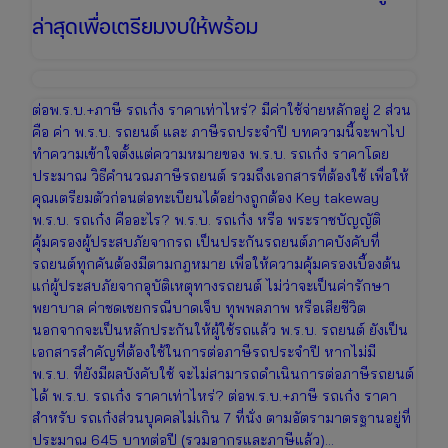
ล่าสุดเพื่อเตรียมงบให้พร้อม
ต่อพ.ร.บ.+ภาษี รถเก๋ง ราคาเท่าไหร่? มีค่าใช้จ่ายหลักอยู่ 2 ส่วน
คือ ค่า พ.ร.บ. รถยนต์ และ ภาษีรถประจำปี บทความนี้จะพาไป
ทำความเข้าใจตั้งแต่ความหมายของ พ.ร.บ. รถเก๋ง ราคาโดย
ประมาณ วิธีคำนวณภาษีรถยนต์ รวมถึงเอกสารที่ต้องใช้ เพื่อให้
คุณเตรียมตัวก่อนต่อทะเบียนได้อย่างถูกต้อง Key takeway
พ.ร.บ. รถเก๋ง คืออะไร? พ.ร.บ. รถเก๋ง หรือ พระราชบัญญัติ
คุ้มครองผู้ประสบภัยจากรถ เป็นประกันรถยนต์ภาคบังคับที่
รถยนต์ทุกคันต้องมีตามกฎหมาย เพื่อให้ความคุ้มครองเบื้องต้น
แก่ผู้ประสบภัยจากอุบัติเหตุทางรถยนต์ ไม่ว่าจะเป็นค่ารักษา
พยาบาล ค่าชดเชยกรณีบาดเจ็บ ทุพพลภาพ หรือเสียชีวิต
นอกจากจะเป็นหลักประกันให้ผู้ใช้รถแล้ว พ.ร.บ. รถยนต์ ยังเป็น
เอกสารสำคัญที่ต้องใช้ในการต่อภาษีรถประจำปี หากไม่มี
พ.ร.บ. ที่ยังมีผลบังคับใช้ จะไม่สามารถดำเนินการต่อภาษีรถยนต์
ได้ พ.ร.บ. รถเก๋ง ราคาเท่าไหร่? ต่อพ.ร.บ.+ภาษี รถเก๋ง ราคา
สำหรับ รถเก๋งส่วนบุคคลไม่เกิน 7 ที่นั่ง ตามอัตรามาตรฐานอยู่ที่
ประมาณ 645 บาทต่อปี (รวมอากรและภาษีแล้ว)…