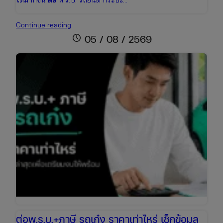
ได้มากขึ้น ต่อ พ.ร.บ. รถยนต์ กระบะ…
ต่อพ.ร.บ.+ภาษี
Continue reading
รถ
schedule
05 / 08 / 2569
กระบะ
ราคา
เช็
กง่าย
ต่อ
ออนไลน์
ได้
ทันที
ต่อพ.ร.บ.+ภาษี รถเก๋ง ราคาเท่าไหร่ เช็กข้อมูล