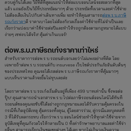
ควบคู่กันได้เลย วิธีที่ดีที่สุดแนะนำให้ต่อแบบออนไลน์จะสะดวกที่สุด
แล้ว แถมยังเป็นวิธีที่ประหยัดมากๆ ด้วย ประหยัดทั้งเวลาและค่าใช้จ่าย
ไม่ต้องเสียเงินไปกับค่าเดินทางเพิ่ม จะทำให้คุณสามารถ
ต่อพ
.ร.บ.ภาษี
รถเก๋งราคา
ดี ราคาเบาโดยไม่ต้องกังวลเรื่องค่าใช้จ่ายที่ไม่จำเป็นเลย
เรียกว่าแบ่งเบาค่าใช้จ่ายต่อปีและทำให้รถถูกต้องตามกฎหมายได้แบบ
ง่ายๆ เซฟงบได้จริง! คุ้มค่าเกินเบอร์!
ต่อพ.ร.บ.ภาษีรถเก๋งราคาเท่าไหร่
สำหรับราคาการต่อพ.ร.บ.รถยนต์บอกเลยว่าไม่แพงอย่างที่คิด โดย
เฉพาะถ้าต่อพ.ร.บ.รถยนต์กับ insurvese เว็บไซต์ประกันภัยอันดับต้นๆ
ของประเทศไทย คุณจะได้เรตต่อพ.ร.บ.ภาษีรถเก๋งราคาที่คุ้มมากๆ
แบบเห็นราคาแล้วจะยิ้มไม่หุบเลยล่ะ
โดยราคาต่อพ.ร.บ.รถเก๋งเริ่มต้นอยู่ที่เพียง 499 บาทเท่านั้น ซึ่งพอต่อ
ปุ๊บ! คุณสามารถนำเอกสารพ.ร.บ.ไปต่อภาษีรถยนต์ออนไลน์ได้ทันที
รถยนต์ของคุณจะขับขี่ได้อย่างถูกกฎหมายและได้รับความคุ้มครองใน
กรณีที่เกิดอุบัติเหตุ คุ้มครองทั้งคุณ, ผู้โดยสารร่วม, คู่กรณีและบุคคลที่
3 ที่ได้รับผลกระทบ เรียกว่าพ.ร.บ.ออนไลน์ช่วยทำให้ทุกค่าใช้จ่ายจาก
อุบัติเหตุที่คุณกังวลใจให้กลายเป็น 0 ทั้งค่ารักษาพยาบาลและค่าใช้จ่า
ยอื่นๆ สามารถเรียกเงินชดเชยต่างๆ ได้เลย หากไม่เกินวงเงินความ