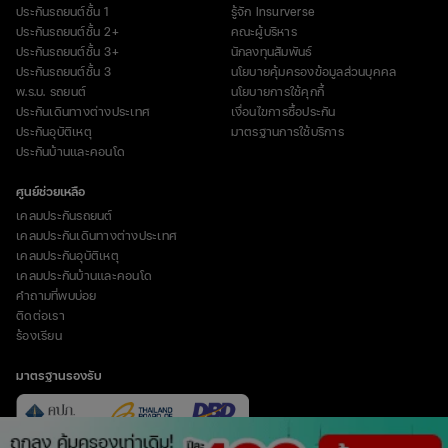
ประกันรถยนต์ชั้น 1
รู้จัก Insurverse
ประกันรถยนต์ชั้น 2+
คณะผู้บริหาร
ประกันรถยนต์ชั้น 3+
นักลงทุนสัมพันธ์
ประกันรถยนต์ชั้น 3
นโยบายคุ้มครองข้อมูลส่วนบุคคล
พ.ร.บ. รถยนต์
นโยบายการใช้คุกกี้
ประกันเดินทางต่างประเทศ
เงื่อนไขการซื้อประกัน
ประกันอุบัติเหตุ
มาตรฐานการใช้บริการ
ประกันบ้านและคอนโด
ศูนย์ช่วยเหลือ
เคลมประกันรถยนต์
เคลมประกันเดินทางต่างประเทศ
เคลมประกันอุบัติเหตุ
เคลมประกันบ้านและคอนโด
คำถามที่พบบ่อย
ติดต่อเรา
ร้องเรียน
มาตรฐานรองรับ