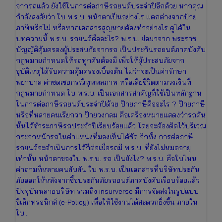
จากรถแล้ว ยังใช้ในการต่อภาษีรถยนต์ประจำปีอีกด้วย หากคุณ
กำลังสงสัยว่า ใบ พ.ร.บ. หน้าตาเป็นอย่างไร แตกต่างจากป้าย
ภาษีหรือไม่ หรือหากเอกสารสูญหายต้องทำอย่างไร ดูได้ใน
บทความนี้ พ.ร.บ. รถยนต์คืออะไร? พ.ร.บ. ย่อมาจาก พระราช
บัญญัติคุ้มครองผู้ประสบภัยจากรถ เป็นประกันรถยนต์ภาคบังคับ
กฎหมายกำหนดให้รถทุกคันต้องมี เพื่อให้ผู้ประสบภัยจาก
อุบัติเหตุได้รับความคุ้มครองเบื้องต้น ไม่ว่าจะเป็นค่ารักษา
พยาบาล ค่าชดเชยกรณีทุพพลภาพ หรือเสียชีวิตตามวงเงินที่
กฎหมายกำหนด ใบ พ.ร.บ. เป็นเอกสารสำคัญที่ใช้เป็นหลักฐาน
ในการต่อภาษีรถยนต์ประจำปีด้วย ป้ายภาษีคืออะไร ? ป้ายภาษี
หรือที่หลายคนเรียกว่า ป้ายวงกลม คือเครื่องหมายแสดงว่ารถคัน
นั้นได้ชำระภาษีรถประจำปีเรียบร้อยแล้ว โดยจะต้องติดไว้บริเวณ
กระจกหน้ารถในตำแหน่งที่มองเห็นได้ชัด อีกทั้ง การต่อภาษี
รถยนต์จะดำเนินการได้ก็ต่อเมื่อรถมี พ.ร.บ. ที่ยังไม่หมดอายุ
เท่านั้น หน้าตาของใบ พ.ร.บ. รถ เป็นยังไง? พ.ร.บ. คือใบไหน
คำถามที่หลายคนสับสัน ใบ พ.ร.บ. เป็นเอกสารที่บริษัทประกัน
ภัยออกให้หลังจากซื้อประกันภัยรถยนต์ภาคบังคับเรียบร้อยแล้ว
ปัจจุบันหลายบริษัท รวมถึง insurverse มีการจัดส่งในรูปแบบ
อิเล็กทรอนิกส์ (e-Policy) เพื่อให้ใช้งานได้สะดวกยิ่งขึ้น ภายใน
ใบ…