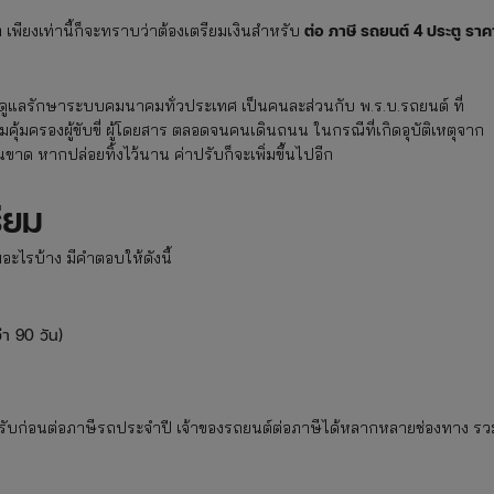
ต่อ ภาษี รถยนต์ 4 ประตู ราค
เพียงเท่านี้ก็จะทราบว่าต้องเตรียมเงินสำหรับ
ไปดูแลรักษาระบบคมนาคมทั่วประเทศ เป็นคนละส่วนกับ พ.ร.บ.รถยนต์ ที่
คุ้มครองผู้ขับขี่ ผู้โดยสาร ตลอดจนคนเดินถนน ในกรณีที่เกิดอุบัติเหตุจาก
าด หากปล่อยทิ้งไว้นาน ค่าปรับก็จะเพิ่มขึ้นไปอีก
ียม
มอะไรบ้าง มีคำตอบให้ดังนี้
่า 90 วัน)
ปรับก่อนต่อภาษีรถประจำปี เจ้าของรถยนต์ต่อภาษีได้หลากหลายช่องทาง รว