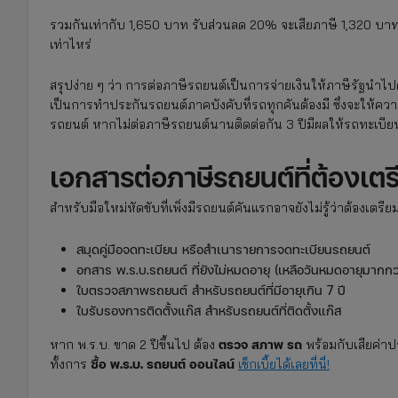
รวมกันเท่ากับ 1,650 บาท รับส่วนลด 20% จะเสียภาษี 1,320 บาท 
เท่าไหร่
สรุปง่าย ๆ ว่า การต่อภาษีรถยนต์เป็นการจ่ายเงินให้ภาษีรัฐนำ
เป็นการทำประกันรถยนต์ภาคบังคับที่รถทุกคันต้องมี ซึ่งจะให้ความ
รถยนต์ หากไม่ต่อภาษีรถยนต์นานติดต่อกัน 3 ปีมีผลให้รถทะเบียนข
เอกสารต่อภาษีรถยนต์ที่ต้องเตร
สำหรับมือใหม่หัดขับที่เพิ่งมีรถยนต์คันแรกอาจยังไม่รู้ว่าต้องเตรีย
สมุดคู่มือจดทะเบียน หรือสำเนารายการจดทะเบียนรถยนต์
อกสาร พ.ร.บ.รถยนต์ ที่ยังไม่หมดอายุ (เหลือวันหมดอายุมากกว
ใบตรวจสภาพรถยนต์ สำหรับรถยนต์ที่มีอายุเกิน 7 ปี
ใบรับรองการติดตั้งแก๊ส สำหรับรถยนต์ที่ติดตั้งแก๊ส
ตรวจ สภาพ รถ
หาก พ.ร.บ. ขาด 2 ปีขึ้นไป ต้อง
พร้อมกับเสียค่า
ซื้อ พ.ร.บ. รถยนต์ ออนไลน์
ทั้งการ
เช็กเบี้ยได้เลยที่นี่!