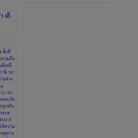
 เช็
ิ่งที่
ังรวมถึง
ต้องมี
ภาษี รถ
่ายล่วง
ey
.บ. รถ
ประสบภัย
ถทุกคัน
กระบะ
ระบะ 4
อให้ความ
ิเหตุทาง