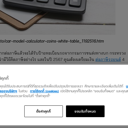
hoto/car-model-calculator-coins-white-table_1192516.htm
จากต่อภาษีแล้วจะได้รับป้ายทะเบียนรถจากกรมการขนส่งทางบก กระทรวง
ามีวิธีคิดภาษีอย่างไร และในปี 2567 คุณต้องเตรียมเงิน
ต่อภาษีรถยนต์
4
้คุกกี้
ยนต์ต้องทราบว่า รถยนต์แต่ละประเภทมีค่าใช้จ่ายไม่เท่ากัน ขึ้นอยู่กับ
ทการจดทะเบียนรถยนต์ สำหรับรถยนต์ส่วนบุคคล 4 ประตู (ป้ายทะเบียนพื
ว่าคุณได้รับประสบการณ์ที่ดีที่สุดรวมถึงเพื่อปรับปรุงบริการของเรา ศึกษารายละเอียดเพิ่มเติมได้ที่
น
คลของบริษัทฯ
ในส่วน
การใช้คุกกี้ (cookies)
เปิดใช้งานคุกกี้โปรดคลิก "ยอมรับทั้งหมด" และคุ
นคุกกี้ได้ตลอดเวลาโดยไปที่ "ตั้งค่าคุกกี้"
อขนาดของเครื่องยนต์นั่นเอง รวมทั้งอายุรถที่มีการใช้งานเกิน 5 ปีขึ้นไปจ
ตั้งค่าคุกกี้
ยอมรับทั้งหมด
งค์