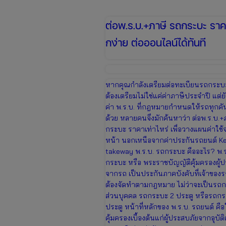
ต่อพ.ร.บ.+ภาษี รถกระบะ ราคา
กง่าย ต่อออนไลน์ได้ทันที
หากคุณกำลังเตรียมต่อทะเบียนรถกระบะ ส
ต้องเตรียมไม่ใช่แค่ค่าภาษีประจำปี แต่ย
ค่า พ.ร.บ. ที่กฎหมายกำหนดให้รถทุกคัน
ด้วย หลายคนจึงมักค้นหาว่า ต่อพ.ร.บ.+
กระบะ ราคาเท่าไหร่ เพื่อวางแผนค่าใช้จ
หน้า นอกเหนือจากค่าประกันรถยนต์ K
takeway พ.ร.บ. รถกระบะ คืออะไร? พ.ร
กระบะ หรือ พระราชบัญญัติคุ้มครองผู้
จากรถ เป็นประกันภาคบังคับที่เจ้าของร
ต้องจัดทำตามกฎหมาย ไม่ว่าจะเป็นรถ
ส่วนบุคคล รถกระบะ 2 ประตู หรือรถก
ประตู หน้าที่หลักของ พ.ร.บ. รถยนต์ คื
คุ้มครองเบื้องต้นแก่ผู้ประสบภัยจากอุบัต