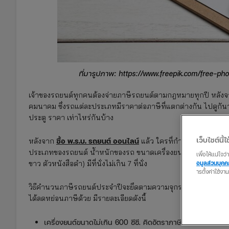
ที่มารูปภาพ: https://www.freepik.com/free-p
เจ้าของรถยนต์ทุกคนต้องจ่ายภาษีรถยนต์ตามกฎหมายทุกปี หลัง
คมนาคม ซึ่งรถแต่ละประเภทมีราคาต่อภาษีที่แตกต่างกัน ไปดูกันว่
ประตู ราคา เท่าไหร่กันบ้าง
เว็บไซต์นี้ใช
ซื้อ พ.ร.บ. รถยนต์ ออนไลน์
หลังจาก
แล้ว ใครที่กำลังจะต่อภาษีรถ
ประเภทของรถยนต์ น้ำหนักของรถ ขนาดเครื่องยนต์ รวมถึงประเภ
เพื่อให้แน่ใจ
อมูลส่วนบุค
ขาว ตัวหนังสือดำ) มีที่นั่งไม่เกิน 7 ที่นั่ง
ารตั้งค่าใช้งา
วิธีคำนวนภาษีรถยนต์ประจำปีจะยึดตามความจุกระบอกสูบ (ซีซี) หรื
ได้ลดหย่อนภาษีด้วย มีรายละเอียดดังนี้
เครื่องยนต์ขนาดไม่เกิน 600 ซีซี. คิดอัตราภาษี ซีซี. ละ 50 สตา