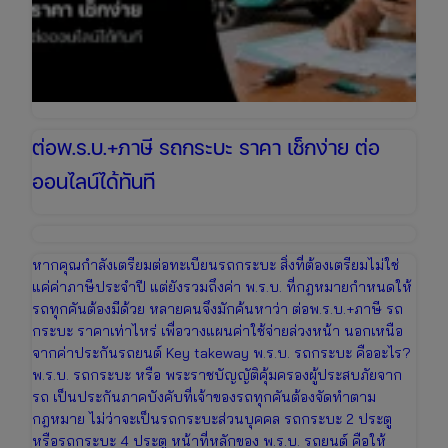
ต่อพ.ร.บ.+ภาษี รถกระบะ ราคา เช็กง่าย ต่อ
ออนไลน์ได้ทันที
หากคุณกำลังเตรียมต่อทะเบียนรถกระบะ สิ่งที่ต้องเตรียมไม่ใช่
แค่ค่าภาษีประจำปี แต่ยังรวมถึงค่า พ.ร.บ. ที่กฎหมายกำหนดให้
รถทุกคันต้องมีด้วย หลายคนจึงมักค้นหาว่า ต่อพ.ร.บ.+ภาษี รถ
กระบะ ราคาเท่าไหร่ เพื่อวางแผนค่าใช้จ่ายล่วงหน้า นอกเหนือ
จากค่าประกันรถยนต์ Key takeway พ.ร.บ. รถกระบะ คืออะไร?
พ.ร.บ. รถกระบะ หรือ พระราชบัญญัติคุ้มครองผู้ประสบภัยจาก
รถ เป็นประกันภาคบังคับที่เจ้าของรถทุกคันต้องจัดทำตาม
กฎหมาย ไม่ว่าจะเป็นรถกระบะส่วนบุคคล รถกระบะ 2 ประตู
หรือรถกระบะ 4 ประตู หน้าที่หลักของ พ.ร.บ. รถยนต์ คือให้