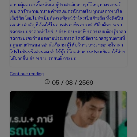
ความคุ้มครองเบื้องต้นแก่ผู้ประสบภัยจากอุบัติเหตุทางรถยนต์
เช่น ค่ารักษาพยาบาล ค่าชดเชยกรณีบาดเจ็บ ทุพพลภาพ หรือ
เสียชีวิต โดยไม่จำเป็นต้องรอพิสูจน์ว่าใครเป็นฝ่ายผิด ทั้งยังเป็น
เอกสารสำคัญที่ต้องใช้ในการต่อภาษีรถประจำปีอีกด้วย พ.ร.บ.
รถกระบะ ราคาเท่าไหร่ ? ต่อพ.ร.บ.+ภาษี รถกระบะ ต้องรู้ราคา
รถกระบะจะกำหนดตามประเภทรถ โดยมีอัตรามาตรฐานตามที่
กฎหมายกำหนด อย่างไรก็ตาม ผู้ให้บริการบางรายอาจมีราคา
โปรโมชันหรือส่วนลด ทำให้ผู้บริโภคสามารถประหยัดค่าใช้จ่าย
ได้มากขึ้น ต่อ พ.ร.บ. รถยนต์ กระบะ…
ต่อพ.ร.บ.+ภาษี
Continue reading
รถ
schedule
05 / 08 / 2569
กระบะ
ราคา
เช็
กง่าย
ต่อ
ออนไลน์
ได้
ทันที