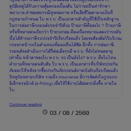
อุบัติเหตุได้รับความคุ้มครองเบื้องต้น ไม่ว่าจะเป็นค่ารักษา
พยาบาล ค่าชดเชยกรณีทุพพลภาพ หรือเสียชีวิตตามวงเงินที่
กฎหมายกำหนด ใบ พ.ร.บ. เป็นเอกสารสำคัญที่ใช้เป็นหลักฐาน
ในการต่อภาษีรถยนต์ประจำปีด้วย ป้ายภาษีคืออะไร ? ป้ายภาษี
หรือที่หลายคนเรียกว่า ป้ายวงกลม คือเครื่องหมายแสดงว่ารถคัน
นั้นได้ชำระภาษีรถประจำปีเรียบร้อยแล้ว โดยจะต้องติดไว้บริเวณ
กระจกหน้ารถในตำแหน่งที่มองเห็นได้ชัด อีกทั้ง การต่อภาษี
รถยนต์จะดำเนินการได้ก็ต่อเมื่อรถมี พ.ร.บ. ที่ยังไม่หมดอายุ
เท่านั้น หน้าตาของใบ พ.ร.บ. รถ เป็นยังไง? พ.ร.บ. คือใบไหน
คำถามที่หลายคนสับสัน ใบ พ.ร.บ. เป็นเอกสารที่บริษัทประกัน
ภัยออกให้หลังจากซื้อประกันภัยรถยนต์ภาคบังคับเรียบร้อยแล้ว
ปัจจุบันหลายบริษัท รวมถึง insurverse มีการจัดส่งในรูปแบบ
อิเล็กทรอนิกส์ (e-Policy) เพื่อให้ใช้งานได้สะดวกยิ่งขึ้น ภายใน
ใบ…
ใบ
Continue reading
พ.ร.บ.
schedule
03 / 08 / 2569
คือ
อะไร?
หน้าตา