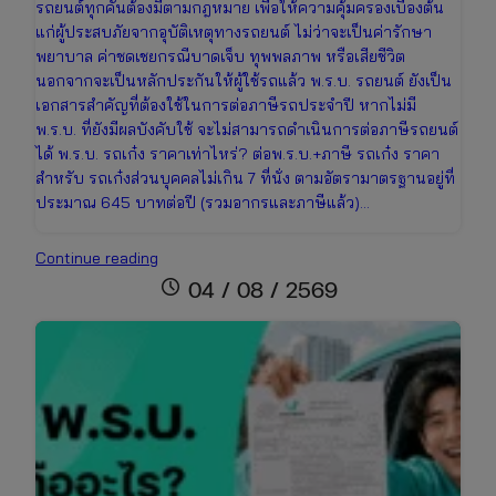
รถยนต์ทุกคันต้องมีตามกฎหมาย เพื่อให้ความคุ้มครองเบื้องต้น
แก่ผู้ประสบภัยจากอุบัติเหตุทางรถยนต์ ไม่ว่าจะเป็นค่ารักษา
พยาบาล ค่าชดเชยกรณีบาดเจ็บ ทุพพลภาพ หรือเสียชีวิต
นอกจากจะเป็นหลักประกันให้ผู้ใช้รถแล้ว พ.ร.บ. รถยนต์ ยังเป็น
เอกสารสำคัญที่ต้องใช้ในการต่อภาษีรถประจำปี หากไม่มี
พ.ร.บ. ที่ยังมีผลบังคับใช้ จะไม่สามารถดำเนินการต่อภาษีรถยนต์
ได้ พ.ร.บ. รถเก๋ง ราคาเท่าไหร่? ต่อพ.ร.บ.+ภาษี รถเก๋ง ราคา
สำหรับ รถเก๋งส่วนบุคคลไม่เกิน 7 ที่นั่ง ตามอัตรามาตรฐานอยู่ที่
ประมาณ 645 บาทต่อปี (รวมอากรและภาษีแล้ว)…
ต่อพ.ร.บ.+ภาษี
Continue reading
รถ
schedule
04 / 08 / 2569
เก๋ง
ราคา
เท่า
ไหร่
เช็ก
ข้อมูล
ล่าสุด
เพื่อ