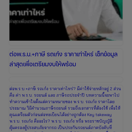
ต่อพ.ร.บ.+ภาษี รถเก๋ง ราคาเท่าไหร่ เช็กข้อมูล
ล่าสุดเพื่อเตรียมงบให้พร้อม
ต่อพ.ร.บ.+ภาษี รถเก๋ง ราคาเท่าไหร่? มีค่าใช้จ่ายหลักอยู่ 2 ส่วน
คือ ค่า พ.ร.บ. รถยนต์ และ ภาษีรถประจำปี บทความนี้จะพาไป
ทำความเข้าใจตั้งแต่ความหมายของ พ.ร.บ. รถเก๋ง ราคาโดย
ประมาณ วิธีคำนวณภาษีรถยนต์ รวมถึงเอกสารที่ต้องใช้ เพื่อให้
คุณเตรียมตัวก่อนต่อทะเบียนได้อย่างถูกต้อง Key takeway
พ.ร.บ. รถเก๋ง คืออะไร? พ.ร.บ. รถเก๋ง หรือ พระราชบัญญัติ
คุ้มครองผู้ประสบภัยจากรถ เป็นประกันรถยนต์ภาคบังคับที่