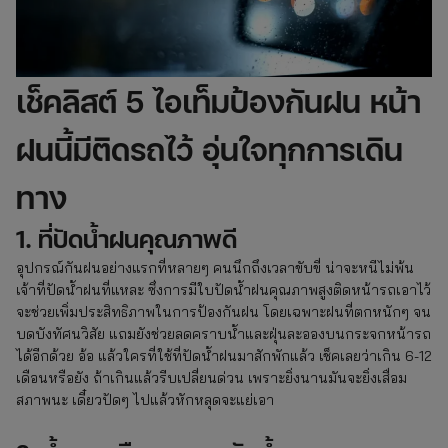
เช็คลิสต์ 5 ไอเท็มป้องกันฝน หน้า
ฝนนี้มีติดรถไว้ อุ่นใจทุกการเดิน
ทาง
1. ที่ปัดน้ำฝนคุณภาพดี
อุปกรณ์กันฝนอย่างแรกที่หลายๆ คนนึกถึงเวลาขับขี่ น่าจะหนีไม่พ้น
เจ้าที่ปัดน้ำฝนที่แหละ ซึ่งการมีใบปัดน้ำฝนคุณภาพสูงติดหน้ารถเอาไว้
จะช่วยเพิ่มประสิทธิภาพในการป้องกันฝน โดยเฉพาะฝนที่ตกหนักๆ จน
บดบังทัศนวิสัย แถมยังช่วยลดคราบน้ำและฝุ่นละอองบนกระจกหน้ารถ
ได้อีกด้วย อ้อ แล้วใครที่ใช้ที่ปัดน้ำฝนมาสักพักแล้ว เช็คเลยว่าเกิน 6-12
เดือนหรือยัง ถ้าเกินแล้วรีบเปลี่ยนด่วน เพราะยิ่งนานมันจะยิ่งเสื่อม
สภาพนะ เดี๋ยวปัดๆ ไปแล้วหักหลุดจะแย่เอา