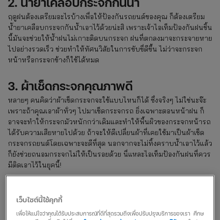
2. น้ำยาเคลือบกระจกกันน้ำ
ฤดูฝนต้องเตรียมอะไรบ้างเพื่อให้ป้องกันรถยนต์ของคุณ ก็ต้องเตรียม
น้ำยาเคลือบกระจกกันน้ำเอาไว้ด้วยน่ะสิ เพราะเจ้าไอเท็มป้องกันฝนชิ้น
นี้มันจะช่วยให้น้ำฝนไม่เกาะติดบนกระจก ฝนที่ตกลงมาจะกระจายหาย
ไปอย่างรวดเร็ว ช่วยทำให้ทัศนวิสัยในการขับขี่ดีขึ้น ไม่ว่าจะกระจก
หน้าหรือกระจกข้างก็ใช้ได้หมด
3. ผ้าเช็ดกระจกคุณภาพดี
หลายๆ คนคิดว่าผ้าเช็ดกระจกจะใช้แบบไหนก็ได้ ซึ่งจริงๆ ไม่ใช่นะจ๊ะ
เพราะถ้าคุณเอาผ้าทั่วๆ ไปมาเช็ดกระจกรถ ยิ่งเฉพาะตอนหน้าฝน ก็
อาจจะทำให้กระจกมัวหนักกว่าเดิมและทำให้พื้นผิวของกระจกหน้ารถ
ได้รับความเสียหายไปด้วย ถ้าจะให้ดีเปลี่ยนผ้าที่เคยใช้มาเป็นผ้าเช็ด
กระจกรถยนต์โดยเฉพาะจะดีที่สุด นอกจากจะไม่ทิ้งคราบน้ำเอาไว้แล้ว
ก็ยังช่วยถนอมกระจกไม่ให้เป็นรอยด้วย นี่แหละไอเท็มป้องกันฝนที่ควร
มีติดเอาไว้ในยุคนี้!
4. เครื่องดูดน้ำแบบพกพา
เว็บไซต์นี้ใช้คุกกี้
ไอเท็มป้องกันฝนชิ้นต่อมาที่จำเป็นไม่แพ้กันก็คือ เครื่องดูดน้ำแบบพก
เพื่อให้แน่ใจว่าคุณได้รับประสบการณ์ที่ดีที่สุดรวมถึงเพื่อปรับปรุงบริการของเรา ศึกษ
พา ไม่ใช่เอาไว้ดูดน้ำกินในรถนะ แต่เป็นการดูดน้ำออกจากตัวรถใน