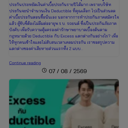
ประกันประหยัดเงินค่าเบี้ยประกันรายปีได้มาก เพราะบริษัท
ประกันจะนำจำนวนเงิน Deductible ที่คุณเลือก ไปเป็นส่วนลด
ค่าเบี้ยประกันตอนซื้อนั่นเอง นอกจากการทำประกันภาคสมัครใจ
แล้ว ผู้ขับขี่ต้องไม่ลืมต่ออายุพ.ร.บ. รถยนต์ ซึ่งเป็นประกันภัยภาค
บังคับ เพื่อรับความคุ้มครองค่ารักษาพยาบาลเบื้องต้นตาม
กฎหมายด้วย Deductible กับ Excess แตกต่างกันอย่างไร? เพื่อ
ให้ทุกคนเข้าใจและไม่สับสนเวลาเคลมประกัน เราขอสรุปความ
แตกต่างของค่าเสียหายส่วนแรกทั้ง 2 แบบ…
Deductible
Continue reading
คือ
schedule
07 / 08 / 2569
อะไร?
สิ่ง
ที่
คน
มี
รถ
ต้อง
รู้
ก่อน