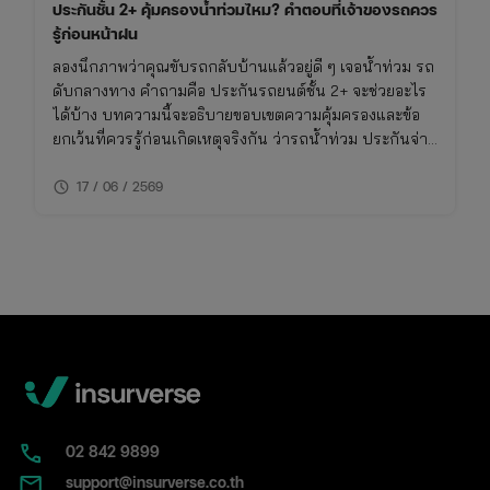
ประกันชั้น 2+ คุ้มครองน้ำท่วมไหม? คำตอบที่เจ้าของรถควร
รู้ก่อนหน้าฝน
ลองนึกภาพว่าคุณขับรถกลับบ้านแล้วอยู่ดี ๆ เจอน้ำท่วม รถ
ดับกลางทาง คำถามคือ ประกันรถยนต์ชั้น 2+ จะช่วยอะไร
ได้บ้าง บทความนี้จะอธิบายขอบเขตความคุ้มครองและข้อ
ยกเว้นที่ควรรู้ก่อนเกิดเหตุจริงกัน ว่ารถน้ําท่วม ประกันจ่าย
ไหม รวมถึงวิธีเช็คความคุ้มครองภัยธรรมชาติในกรมธรรม์
schedule
ของคุณ
17 / 06 / 2569
02​ 842 9899
support@insurverse.co.th