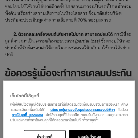
ซ่อมใหม่ให้ใช้งานได้ปกติอีกครั้ง โดยส่วนมากจะเป็นรถที่โดนน้ำท่วม
ทั้งคัน หรือสร้างความเสียหายในห้องโดยสาร ซึ่งปกติแล้วบริษัท
ประกันจะประเมินมูลค่าความเสียหายที่ 70% ของมูลค่ารถ
2. ตัวรถและเครื่องยนต์เสียหายไม่มาก สามารถซ่อมได้
กรณีนี้จะ
ถูกพิจารณาเป็น
ความเสียหายบางส่วน (partial loss)
ซึ่งทางบริษัทจะ
ทำหน้าที่รับผิดชอบค่าใช้จ่ายในการซ่อมรถให้กลับมาใช้งานได้อย่าง
ปกติ
ข้อควรรู้เมื่อจะทำการเคลมประกัน
รถหลังน้ำท่วม?
เว็บไซต์นี้ใช้คุกกี้
6 ข้อที่ต้องรู้เมื่อจะทำการเคลม ต้องทำอย่างไรบ้าง? จดลิสต์เอาไว้
เพื่อให้แน่ใจว่าคุณได้รับประสบการณ์ที่ดีที่สุดรวมถึงเพื่อปรับปรุงบริการของเรา ศึกษ
หรือจำให้ขึ้นใจ เพราะเมื่อเกิดเหตุขึ้นมาจะได้ทำเรื่องประเมินความเสีย
ารายละเอียดเพิ่มเติมได้ที่
นโยบายคุ้มครองข้อมูลส่วนบุคคลของบริษัทฯ
ในส่วน
หายได้รวดเร็ว
การใช้คุกกี้ (cookies)
เปิดใช้งานคุกกี้โปรดคลิก "ยอมรับทั้งหมด" และคุณสามารถ
ปรับแต่งการตั้งค่าใช้งานคุกกี้ได้ตลอดเวลาโดยไปที่ "ตั้งค่าคุกกี้"
ถ่ายรูปขณะที่น้ำท่วมรถ
แจ้งบริษัทประกันให้ทราบถึงเหตุการณ์เบื้องต้น
ตั้งค่าคุกกี้
ยอมรับทั้งหมด