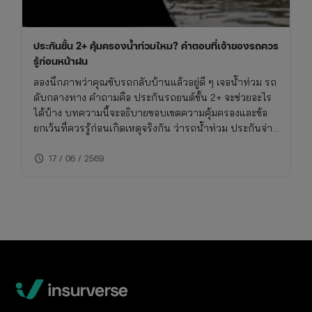
ประกันชั้น 2+ คุ้มครองน้ำท่วมไหม? คำตอบที่เจ้าของรถควร
รู้ก่อนหน้าฝน
ลองนึกภาพว่าคุณขับรถกลับบ้านแล้วอยู่ดี ๆ เจอน้ำท่วม รถ
ดับกลางทาง คำถามคือ ประกันรถยนต์ชั้น 2+ จะช่วยอะไร
ได้บ้าง บทความนี้จะอธิบายขอบเขตความคุ้มครองและข้อ
ยกเว้นที่ควรรู้ก่อนเกิดเหตุจริงกัน ว่ารถน้ําท่วม ประกันจ่าย
ไหม รวมถึงวิธีเช็คความคุ้มครองภัยธรรมชาติในกรมธรรม์
schedule
ของคุณ
17 / 06 / 2569