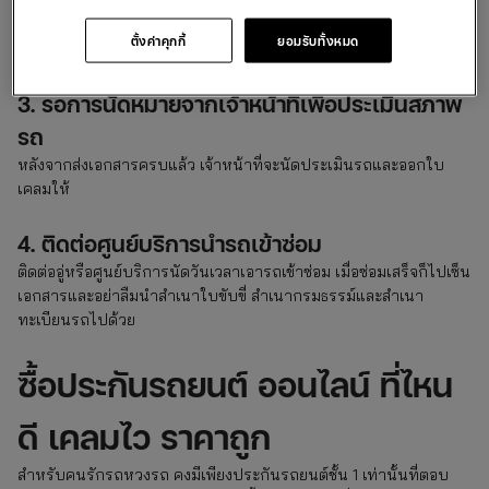
บัตรประชาชน
เล่มทะเบียนรถ
ตั้งค่าคุกกี้
ยอมรับทั้งหมด
ภาพถ่ายความเสียหายที่เกิดขึ้น
3. รอการนัดหมายจากเจ้าหน้าที่เพื่อประเมินสภาพ
รถ
หลังจากส่งเอกสารครบแล้ว เจ้าหน้าที่จะนัดประเมินรถและออกใบ
เคลมให้
4. ติดต่อศูนย์บริการนำรถเข้าซ่อม
ติดต่ออู่หรือศูนย์บริการนัดวันเวลาเอารถเข้าซ่อม เมื่อซ่อมเสร็จก็ไปเซ็น
เอกสารและอย่าลืมนำสำเนาใบขับขี่ สำเนากรมธรรม์และสำเนา
ทะเบียนรถไปด้วย
ซื้อประกันรถยนต์ ออนไลน์ ที่ไหน
ดี เคลมไว ราคาถูก
สำหรับคนรักรถหวงรถ คงมีเพียงประกันรถยนต์ชั้น 1 เท่านั้นที่ตอบ