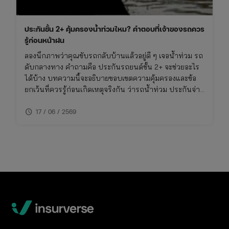
ประกันชั้น 2+ คุ้มครองน้ำท่วมไหม? คำตอบที่เจ้าของรถควร
รู้ก่อนหน้าฝน
ลองนึกภาพว่าคุณขับรถกลับบ้านแล้วอยู่ดี ๆ เจอน้ำท่วม รถ
ดับกลางทาง คำถามคือ ประกันรถยนต์ชั้น 2+ จะช่วยอะไร
ได้บ้าง บทความนี้จะอธิบายขอบเขตความคุ้มครองและข้อ
ยกเว้นที่ควรรู้ก่อนเกิดเหตุจริงกัน ว่ารถน้ําท่วม ประกันจ่าย
ไหม รวมถึงวิธีเช็คความคุ้มครองภัยธรรมชาติในกรมธรรม์
schedule
ของคุณ
17 / 06 / 2569